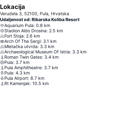
Lokacija
Verudela 3, 52100, Pula, Hrvatska
Udaljenost od: Ribarska Koliba Resort
Aquarium Pula
:
0.8
km
Stadion Aldo Drosina
:
2.5
km
Fort Stoja
:
2.6
km
Arch Of The Sergi
:
3.1
km
Mletačka utvrda
:
3.3
km
Archaeological Museum Of Istria
:
3.3
km
Roman Twin Gates
:
3.4
km
Pula
:
3.7
km
Pula Amphitheatre
:
3.7
km
Pula
:
4.3
km
Pula Airport
:
8.7
km
Rt Kamenjak
:
10.5
km