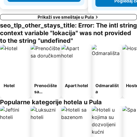
Pogledaj c
Prikaži sve smeštaje u Pula
seo_tlp_other_stays_title: Error: The intl string
context variable "lokacija" was not provided
to the string "undefined"
Hotel
Prenoćište
Apart hotel
Odmarališt
Host
sa
a
doručkom
Popularne kategorije hotela u Pula