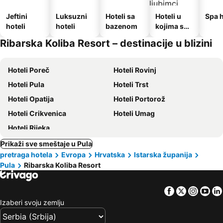
Jeftini
Luksuzni
Hoteli sa
Hoteli u
Spa h
hoteli
hoteli
bazenom
kojima su
dozvoljeni
Ribarska Koliba Resort – destinacije u blizini
kućni
ljubimci
Hoteli Poreč
Hoteli Rovinj
Hoteli Pula
Hoteli Trst
Hoteli Opatija
Hoteli Portorož
Hoteli Crikvenica
Hoteli Umag
Hoteli Rijeka
Prikaži sve smeštaje u Pula
pretraga hotela
Evropa
Hrvatska
Istarska županija
Pula
Ribarska Koliba Resort
Facebook
Twitter
Insta
Yo
Izaberi svoju zemlju