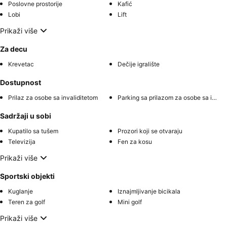
Poslovne prostorije
Kafić
Lobi
Lift
Prikaži više
Za decu
Krevetac
Dečije igralište
Dostupnost
Prilaz za osobe sa invaliditetom
Parking sa prilazom za osobe sa invaliditetom
Sadržaji u sobi
Kupatilo sa tušem
Prozori koji se otvaraju
Televizija
Fen za kosu
Prikaži više
Sportski objekti
Kuglanje
Iznajmljivanje bicikala
Teren za golf
Mini golf
Prikaži više