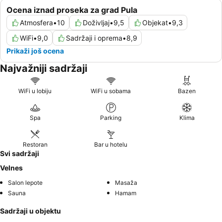
Ocena iznad proseka za grad Pula
Atmosfera
•
10
Doživljaj
•
9,5
Objekat
•
9,3
WiFi
•
9,0
Sadržaji i oprema
•
8,9
Prikaži još ocena
Najvažniji sadržaji
WiFi u lobiju
WiFi u sobama
Bazen
Spa
Parking
Klima
Restoran
Bar u hotelu
Svi sadržaji
Velnes
Salon lepote
Masaža
Sauna
Hamam
Sadržaji u objektu