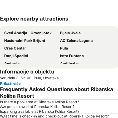
Explore nearby attractions
Proširi mapu
Sveti Andrija - Crveni otok
Bijela Uvala
Nacionalni Park Brijuni
AC Zelena Laguna
Cres Centar
Pula
Donji Špadići
Istra Funtana
Ambrela
Amfiteatar
Informacije o objektu
Villas Rubin
Zlatni Rt
Verudela 3, 52100, Pula, Hrvatska
Delfin
Obala maršala Tita
Prikaži više
Brioni
Amarin
Frequently Asked Questions about Ribarska
Stari Grad
AC Zelena Laguna
Koliba Resort
Istrian Riviera
Kap Kamenjak
Is there a pool area at Ribarska Koliba Resort?
Are pets allowed at Ribarska Koliba Resort?
Polari
Gradsko kupalište Poreč
Is parking available at Ribarska Koliba Resort?
What time is check-in and check-out at Ribarska Koliba Resort?
Poreč 24 hours
Autobusna postaja Pula