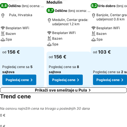
Medulin
8,8
8,2
Odlično
(
broj ocena: 2.175
)
Vrlo dobro
(
broj o
8,7
Odlično
(
broj ocena: 8.964
)
Pula, Hrvatska
Banjole, Centar gra
udaljenost 0.6 km
Medulin, Centar grada:
udaljenost 1.2 km
Besplatan WiFi
Besplatan WiFi
Besplatan WiFi
Bazen
Bazen
Bazen
Spa
Spa
Spa
Pogledaj cene
Pogledaj cene
156 €
103 €
od
od
Pogledaj cene
156 €
od
Pogledaj cene sa
5
Pogledaj cene sa
8
sajtova
sajtova
Pogledaj cene sa
2 s
Pogledaj cene
Pogledaj cene
Pogledaj cene
Prikaži sve smeštaje u Pula
Trend cene
Na osnovu najnižih cena na trivago u poslednjih 30 dana
0 €
0 €