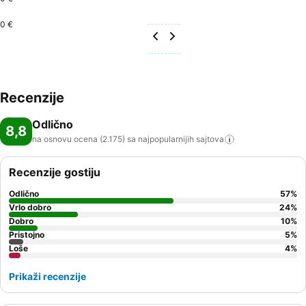
0 €
Recenzije
Odlično
8,8
na osnovu ocena (2.175) sa najpopularnijih
sajtova
Recenzije gostiju
Odlično
57
%
Vrlo dobro
24
%
Dobro
10
%
Pristojno
5
%
Loše
4
%
Prikaži recenzije