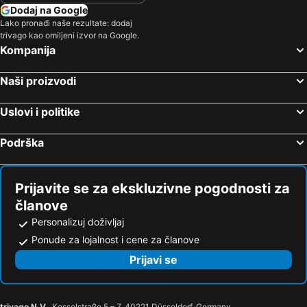
Dodaj na Google
Lako pronađi naše rezultate: dodaj
trivago kao omiljeni izvor na Google.
Kompanija
Naši proizvodi
Uslovi i politike
Podrška
Prijavite se za ekskluzivne pogodnosti za
članove
Personalizuj doživljaj
Ponude za lojalnost i cene za članove
Prijavi se
trivago N.V.
, Kesselstraße 5 – 7, 40221 Düsseldorf, Germany