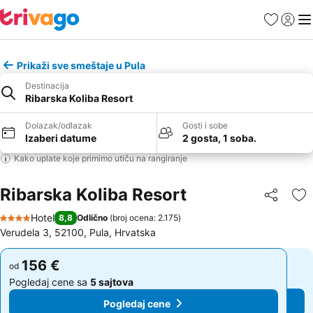
Favoriti
Prijavi
Men
Prikaži sve smeštaje u Pula
Destinacija
Ribarska Koliba Resort
Dolazak/odlazak
Gosti i sobe
Izaberi datume
2 gosta, 1 soba.
Kako uplate koje primimo utiču na rangiranje
Ribarska Koliba Resort
Deli
Do
Hotel
8,8
Odlično
(
broj ocena: 2.175
)
4 Zvezdice
Verudela 3, 52100, Pula, Hrvatska
156 €
156 €
od
od
Pogledaj cene sa
5 sajtova
Pogledaj cene sa
5 sajtova
Pogledaj cene
Pogledaj cene