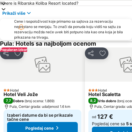
Where is Ribarska Koliba Resort located?
Stand up Comedy by Željko Pervan
Maslinica
Prikaži više
Communal Palace
Pula Airport
Cene i raspoloživost koje primamo sa sajtova za rezervaciju
Levan
Girandella
neprestano se menjaju. To znači da ponuda koju vidiš na sajtu za
rezervaciju možda neće uvek biti potpuno ista kao ona koja je bila
Koversada
Fisherman's Party
prikazana na trivagu.
Parentium
Brulo
Pula: Hotels sa najboljom ocenom
Popularan izbor
Deli
Dodati u favorite
Deli
Dodati u favo
Hotel
Hotel
2 Zvezdice
3 Zvezdice
Hotel Veli Jože
Hotel Scaletta
7,7
8,2
Dobro
(
broj ocena: 1.869
)
Vrlo dobro
(
broj oce
Pula, Centar grada: udaljenost 1.6 km
Pula, Centar grada: ud
Izaberi datume da bi se prikazale
127 €
od
tačne cene
Pogledaj cene sa
5 
Pogledaj cene