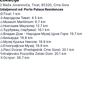
2 Blaža Jovanovića, Tivat, 85320, Crna Gora
Udaljenost od: Porto Palace Residences
Tivat
:
1
km
Аеродром Тиват
:
4.5
km
Museum Maritimum
:
6.7
km
Његошев Маузолеј
:
12.7
km
Ђурђевац (тврђава)
:
16.1
km
Владин Дом - Народни Музеј Црне Горе
:
19.7
km
Биљарда
:
19.8
km
Музеј Краља Николе
:
19.9
km
Етнографски Музеј
:
19.9
km
Plavi Dvorac (Predsjednik Crne Gore)
:
20.1
km
Kraljevsko Pozorište Zetski Dom
:
20.1
km
Острог
:
36.7
km