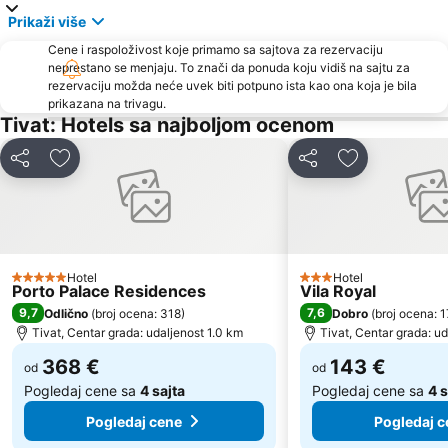
Crvena plaža
Waikiki
Prikaži više
Stari grad Herceg Novi
Plaža kod tunela
Cene i raspoloživost koje primamo sa sajtova za rezervaciju
Kamenovo
Kraljičina plaža
neprestano se menjaju. To znači da ponuda koju vidiš na sajtu za
rezervaciju možda neće uvek biti potpuno ista kao ona koja je bila
Izletište Rose
Petrovacka Obala
prikazana na trivagu.
Plaža Miločer
Yachting Club 32
Tivat: Hotels sa najboljom ocenom
Drobni pijesak
Lepetane
Deli
Dodati u favorite
Deli
Dodati u favo
Ćorovića
Sveti Toma
Plaža Mogren
Port Cavtat
Maljevik
Praznik Mimoze
Plaza
Žalo
Hotel
Hotel
5 Zvezdice
3 Zvezdice
Porto Palace Residences
Vila Royal
Kalardovo
Almara Beach
9,7
7,6
Odlično
(
broj ocena: 318
)
Dobro
(
broj ocena: 
Aerodrom Podgorica
Stari Bar
Tivat, Centar grada: udaljenost 1.0 km
Tivat, Centar grada: u
Ostrvo Sveti Marko
Jezero Krupac
368 €
143 €
od
od
Pogledaj cene sa
4 sajta
Pogledaj cene sa
4 s
Pogledaj cene
Pogledaj c