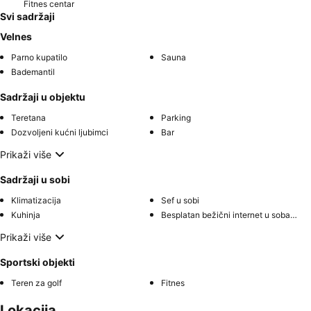
Fitnes centar
Svi sadržaji
Velnes
Parno kupatilo
Sauna
Bademantil
Sadržaji u objektu
Teretana
Parking
Dozvoljeni kućni ljubimci
Bar
Prikaži više
Sadržaji u sobi
Klimatizacija
Sef u sobi
Kuhinja
Besplatan bežični internet u sobama
Prikaži više
Sportski objekti
Teren za golf
Fitnes
Lokacija