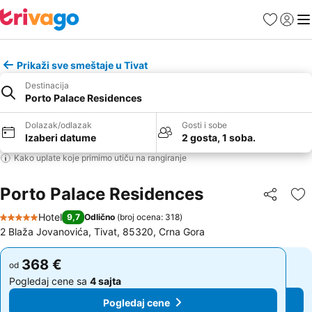
Favoriti
Prijavi
Men
Prikaži sve smeštaje u Tivat
Destinacija
Porto Palace Residences
Dolazak/odlazak
Gosti i sobe
Izaberi datume
2 gosta, 1 soba.
Kako uplate koje primimo utiču na rangiranje
Porto Palace Residences
Deli
Do
Hotel
9,7
Odlično
(
broj ocena: 318
)
5 Zvezdice
2 Blaža Jovanovića, Tivat, 85320, Crna Gora
368 €
368 €
od
od
Pogledaj cene sa
4 sajta
Pogledaj cene sa
4 sajta
Pogledaj cene
Pogledaj cene