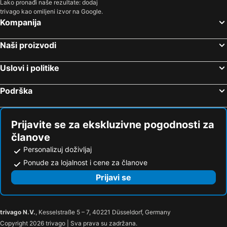
Lako pronađi naše rezultate: dodaj
trivago kao omiljeni izvor na Google.
Kompanija
Naši proizvodi
Uslovi i politike
Podrška
Prijavite se za ekskluzivne pogodnosti za
članove
Personalizuj doživljaj
Ponude za lojalnost i cene za članove
Prijavi se
trivago N.V.
, Kesselstraße 5 – 7, 40221 Düsseldorf, Germany
Copyright 2026 trivago | Sva prava su zadržana.