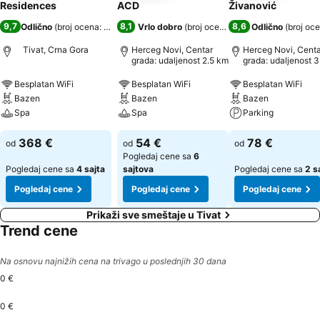
Residences
ACD
Živanović
9,7
8,1
8,6
Odlično
(
broj ocena: 318
)
Vrlo dobro
(
broj ocena: 1.716
Odlično
)
(
broj oce
Tivat, Crna Gora
Herceg Novi, Centar
Herceg Novi, Centa
grada: udaljenost 2.5 km
grada: udaljenost 3
km
Besplatan WiFi
Besplatan WiFi
Besplatan WiFi
Bazen
Bazen
Bazen
Spa
Spa
Parking
368 €
54 €
78 €
od
od
od
Pogledaj cene sa
6
Pogledaj cene sa
4 sajta
sajtova
Pogledaj cene sa
2 s
Pogledaj cene
Pogledaj cene
Pogledaj cene
Prikaži sve smeštaje u Tivat
Trend cene
Na osnovu najnižih cena na trivago u poslednjih 30 dana
0 €
0 €