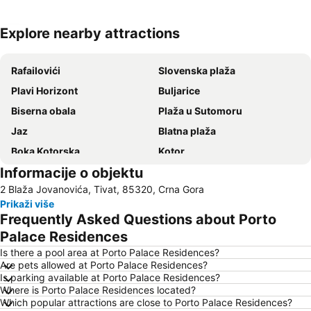
Explore nearby attractions
Proširi mapu
Rafailovići
Slovenska plaža
Plavi Horizont
Buljarice
Biserna obala
Plaža u Sutomoru
Jaz
Blatna plaža
Boka Kotorska
Kotor
Informacije o objektu
Bečićka plaža
Šetalište Pet Danica
2 Blaža Jovanovića, Tivat, 85320, Crna Gora
Seljanovo
Lučice
Prikaži više
Kraljičina plaža
Stari grad Budva
Frequently Asked Questions about Porto
Pržno
Porto Montenegro
Palace Residences
Žanjice
Buljarica
Is there a pool area at Porto Palace Residences?
Are pets allowed at Porto Palace Residences?
Gradska plaža
Ostrvo cveća
Is parking available at Porto Palace Residences?
Where is Porto Palace Residences located?
Manastir Ostrog
Tivat
Which popular attractions are close to Porto Palace Residences?