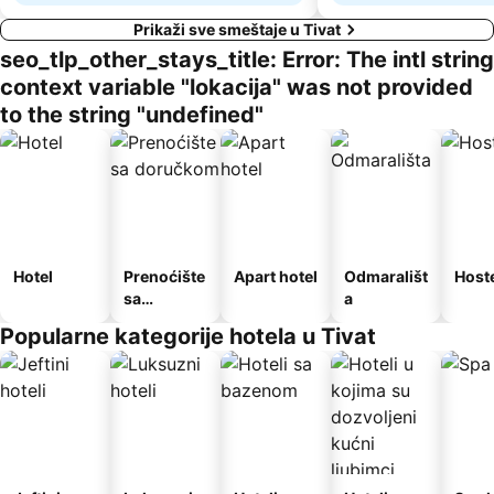
Prikaži sve smeštaje u Tivat
seo_tlp_other_stays_title: Error: The intl string
context variable "lokacija" was not provided
to the string "undefined"
Hotel
Prenoćište
Apart hotel
Odmarališt
Host
sa
a
doručkom
Popularne kategorije hotela u Tivat