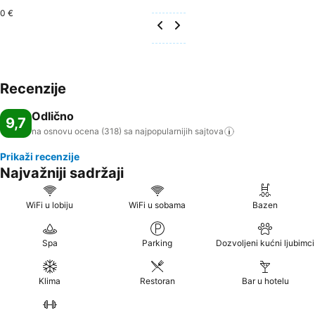
0 €
Recenzije
Odlično
9,7
na osnovu ocena (318) sa najpopularnijih
sajtova
Prikaži recenzije
Najvažniji sadržaji
WiFi u lobiju
WiFi u sobama
Bazen
Spa
Parking
Dozvoljeni kućni ljubimci
Klima
Restoran
Bar u hotelu