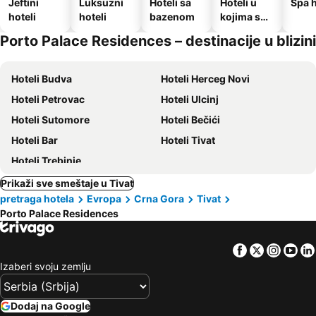
Jeftini
Luksuzni
Hoteli sa
Hoteli u
Spa h
hoteli
hoteli
bazenom
kojima su
dozvoljeni
Porto Palace Residences – destinacije u blizini
kućni
ljubimci
Hoteli Budva
Hoteli Herceg Novi
Hoteli Petrovac
Hoteli Ulcinj
Hoteli Sutomore
Hoteli Bečići
Hoteli Bar
Hoteli Tivat
Hoteli Trebinje
Prikaži sve smeštaje u Tivat
pretraga hotela
Evropa
Crna Gora
Tivat
Porto Palace Residences
Facebook
Twitter
Insta
Yo
Izaberi svoju zemlju
Dodaj na Google