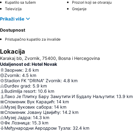
Kupatilo sa tušem
Prozori koji se otvaraju
Televizija
Grejanje
Prikaži više
Dostupnost
Pristupačno kupatilo za invalide
Lokacija
Karakaj bb, Zvornik, 75400, Bosna i Hercegovina
Udaljenost od: Hotel Novak
Зворник
:
2.6
km
Zvornik
:
4.5
km
Stadion FK "DRINA" Zvornik
:
4.8
km
Đurđev grad
:
5.9
km
Budimlija resort
:
10.6
km
Лако Је Плитку Бару Замутити И Будалу Наљутити
:
13.9
km
Споменик Вук Караџић
:
14
km
Музеј Вукових сабора
:
14
km
Споменик Јовану Цвијићу
:
14.2
km
Музеј Јадра
:
14.3
km
Фк Лозница
:
15.3
km
Међународни Аеродром Тузла
:
32.4
km