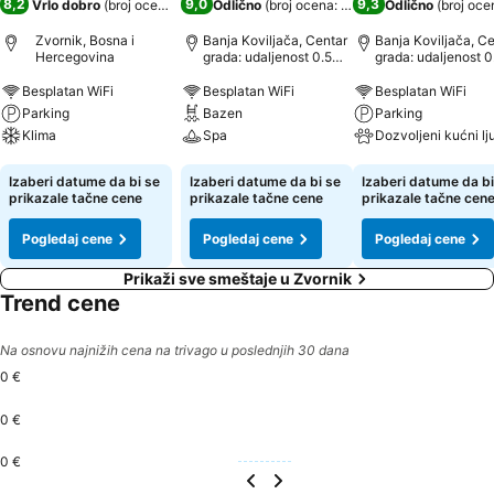
8,2
9,0
9,3
Vrlo dobro
(
broj ocena: 506
)
Odlično
(
broj ocena: 550
)
Odlično
(
broj oce
Zvornik, Bosna i
Banja Koviljača, Centar
Banja Koviljača, C
Hercegovina
grada: udaljenost 0.5
grada: udaljenost 0
km
km
Besplatan WiFi
Besplatan WiFi
Besplatan WiFi
Parking
Bazen
Parking
Klima
Spa
Pogledaj cene
Pogledaj cene
Pogledaj cene
Izaberi datume da bi se
Izaberi datume da bi se
Izaberi datume da bi
prikazale tačne cene
prikazale tačne cene
prikazale tačne cen
Pogledaj cene
Pogledaj cene
Pogledaj cene
Prikaži sve smeštaje u Zvornik
Trend cene
Na osnovu najnižih cena na trivago u poslednjih 30 dana
0 €
0 €
0 €