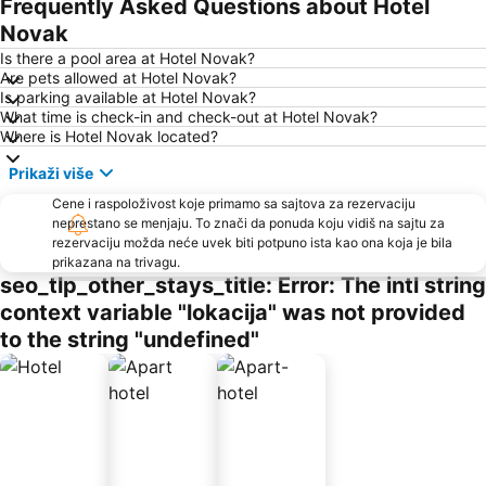
Frequently Asked Questions about Hotel
Novak
Is there a pool area at Hotel Novak?
Are pets allowed at Hotel Novak?
Is parking available at Hotel Novak?
What time is check-in and check-out at Hotel Novak?
Where is Hotel Novak located?
Prikaži više
Cene i raspoloživost koje primamo sa sajtova za rezervaciju
neprestano se menjaju. To znači da ponuda koju vidiš na sajtu za
rezervaciju možda neće uvek biti potpuno ista kao ona koja je bila
prikazana na trivagu.
seo_tlp_other_stays_title: Error: The intl string
context variable "lokacija" was not provided
to the string "undefined"