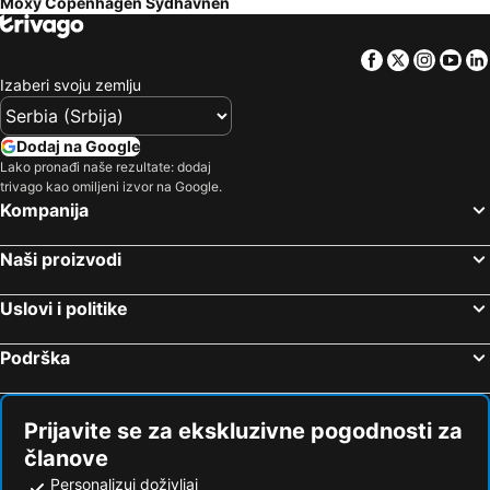
Moxy Copenhagen Sydhavnen
Facebook
Twitter
Insta
Yo
Izaberi svoju zemlju
Dodaj na Google
Lako pronađi naše rezultate: dodaj
trivago kao omiljeni izvor na Google.
Kompanija
Naši proizvodi
Uslovi i politike
Podrška
Prijavite se za ekskluzivne pogodnosti za
članove
Personalizuj doživljaj