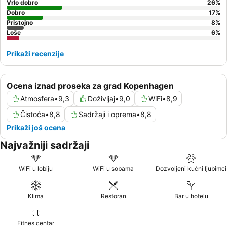
Vrlo dobro
26
%
Dobro
17
%
Pristojno
8
%
Loše
6
%
Prikaži recenzije
Ocena iznad proseka za grad Kopenhagen
Atmosfera
•
9,3
Doživljaj
•
9,0
WiFi
•
8,9
Čistoća
•
8,8
Sadržaji i oprema
•
8,8
Prikaži još ocena
Najvažniji sadržaji
WiFi u lobiju
WiFi u sobama
Dozvoljeni kućni ljubimci
Klima
Restoran
Bar u hotelu
Fitnes centar