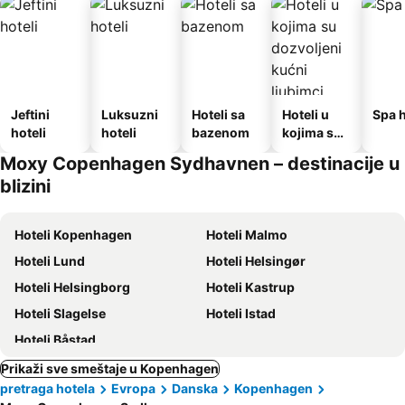
Jeftini
Luksuzni
Hoteli sa
Hoteli u
Spa h
hoteli
hoteli
bazenom
kojima su
dozvoljeni
Moxy Copenhagen Sydhavnen – destinacije u
kućni
blizini
ljubimci
Hoteli Kopenhagen
Hoteli Malmo
Hoteli Lund
Hoteli Helsingør
Hoteli Helsingborg
Hoteli Kastrup
Hoteli Slagelse
Hoteli Istad
Hoteli Båstad
Prikaži sve smeštaje u Kopenhagen
pretraga hotela
Evropa
Danska
Kopenhagen