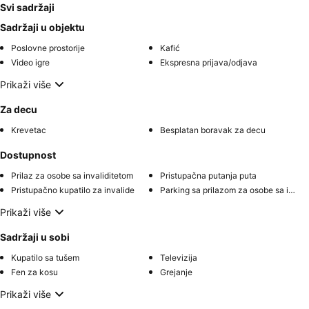
Svi sadržaji
Sadržaji u objektu
Poslovne prostorije
Kafić
Video igre
Ekspresna prijava/odjava
Prikaži više
Za decu
Krevetac
Besplatan boravak za decu
Dostupnost
Prilaz za osobe sa invaliditetom
Pristupačna putanja puta
Pristupačno kupatilo za invalide
Parking sa prilazom za osobe sa invaliditetom
Prikaži više
Sadržaji u sobi
Kupatilo sa tušem
Televizija
Fen za kosu
Grejanje
Prikaži više