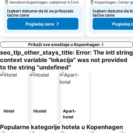
Aerodrom Kopenhagen: udaljenost 4.5 km
Kopenhagen, Centar gr
Izaberi datume da bi se prikazale
Izaberi datume da bi
tačne cene
tačne cene
Pogledaj cene
Pogledaj 
Prikaži sve smeštaje u Kopenhagen
seo_tlp_other_stays_title: Error: The intl string
context variable "lokacija" was not provided
to the string "undefined"
Hotel
Hostel
Apart-
hotel
Popularne kategorije hotela u Kopenhagen