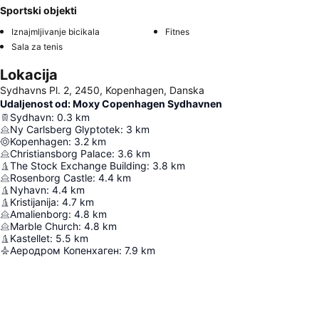
Sportski objekti
Iznajmljivanje bicikala
Fitnes
Sala za tenis
Lokacija
Sydhavns Pl. 2, 2450, Kopenhagen, Danska
Udaljenost od: Moxy Copenhagen Sydhavnen
Sydhavn
:
0.3
km
Ny Carlsberg Glyptotek
:
3
km
Kopenhagen
:
3.2
km
Christiansborg Palace
:
3.6
km
The Stock Exchange Building
:
3.8
km
Rosenborg Castle
:
4.4
km
Nyhavn
:
4.4
km
Kristijanija
:
4.7
km
Amalienborg
:
4.8
km
Marble Church
:
4.8
km
Kastellet
:
5.5
km
Аеродром Копенхаген
:
7.9
km