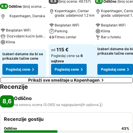
6,8
9,3
(
broj ocena: 46.157
)
Odlično
(
broj oce
8,6
Odlično
(
broj ocena: 5.065
)
Kopenhagen, Centar
Kopenhagen, Cent
grada: udaljenost 1.2 km
grada: udaljenost 1
Kopenhagen, Danska
Besplatan WiFi
Besplatan WiFi
Besplatan WiFi
Parking
Klima
Dozvoljeni kućni ljubimci
Fitnes centar
Bar u hotelu
Klima
115 €
Izaberi datume da bi
od
prikazale tačne cen
Izaberi datume da bi se
Pogledaj cene sa
6
prikazale tačne cene
sajtova
Pogledaj cene
Pogledaj cene
Pogledaj cene
Prikaži sve smeštaje u Kopenhagen
Recenzije
Odlično
8,6
na osnovu ocena (5.065) sa najpopularnijih
sajtova
Recenzije gostiju
Odlično
43
%