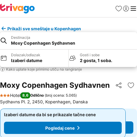
Favoriti
Prijavi
Men
Prikaži sve smeštaje u Kopenhagen
Destinacija
Moxy Copenhagen Sydhavnen
Dolazak/odlazak
Gosti i sobe
Izaberi datume
2 gosta, 1 soba.
Kako uplate koje primimo utiču na rangiranje
Moxy Copenhagen Sydhavnen
Deli
Do
Hotel
8,6
Odlično
(
broj ocena: 5.065
)
3 Zvezdice
Sydhavns Pl. 2, 2450, Kopenhagen, Danska
Izaberi datume da bi se prikazale tačne cene
Izaberi datume da bi se prikazale tačne cene
Pogledaj cene
Pogledaj cene