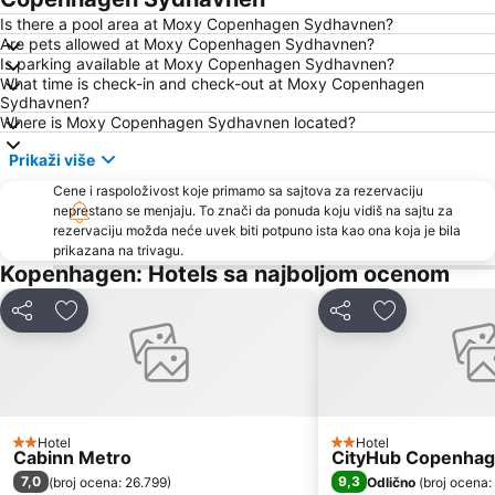
Is there a pool area at Moxy Copenhagen Sydhavnen?
Are pets allowed at Moxy Copenhagen Sydhavnen?
Is parking available at Moxy Copenhagen Sydhavnen?
What time is check-in and check-out at Moxy Copenhagen
Sydhavnen?
Where is Moxy Copenhagen Sydhavnen located?
Prikaži više
Cene i raspoloživost koje primamo sa sajtova za rezervaciju
neprestano se menjaju. To znači da ponuda koju vidiš na sajtu za
rezervaciju možda neće uvek biti potpuno ista kao ona koja je bila
prikazana na trivagu.
Kopenhagen: Hotels sa najboljom ocenom
Deli
Dodati u favorite
Deli
Dodati u favo
Hotel
Hotel
2 Zvezdice
2 Zvezdice
Cabinn Metro
CityHub Copenha
7,0
9,3
(
broj ocena: 26.799
)
Odlično
(
broj ocena: