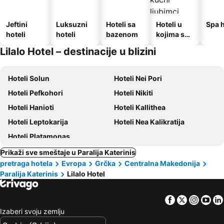
Jeftini
Luksuzni
Hoteli sa
Hoteli u
Spa h
hoteli
hoteli
bazenom
kojima su
dozvoljeni
Lilalo Ηotel – destinacije u blizini
kućni
ljubimci
Hoteli Solun
Hoteli Nei Pori
Hoteli Pefkohori
Hoteli Nikiti
Hoteli Hanioti
Hoteli Kallithea
Hoteli Leptokarija
Hoteli Nea Kalikratija
Hoteli Platamonas
Prikaži sve smeštaje u Paralija Katerinis
pretraga hotela
Evropa
Grčka
Centralna Makedonija
Paralija Katerinis
Lilalo Ηotel
Facebook
Twitter
Insta
Yo
Izaberi svoju zemlju