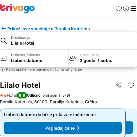
Favoriti
Prijavi
Men
Prikaži sve smeštaje u Paralija Katerinis
Destinacija
Lilalo Ηotel
Dolazak/odlazak
Gosti i sobe
Izaberi datume
2 gosta, 1 soba.
Kako uplate koje primimo utiču na rangiranje
Lilalo Ηotel
Deli
Do
Hotel
8,8
Odlično
(
broj ocena: 878
)
2 Zvezdice
Paralia Katerinis, 60100, Paralija Katerinis, Grčka
Izaberi datume da bi se prikazale tačne cene
Izaberi datume da bi se prikazale tačne cene
Pogledaj cene
Pogledaj cene