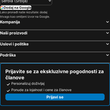
Dodaj na Google
Lako pronađi naše rezultate: dodaj
trivago kao omiljeni izvor na Google.
Kompanija
Naši proizvodi
Uslovi i politike
Podrška
Prijavite se za ekskluzivne pogodnosti za
članove
Personalizuj doživljaj
Ponude za lojalnost i cene za članove
Prijavi se