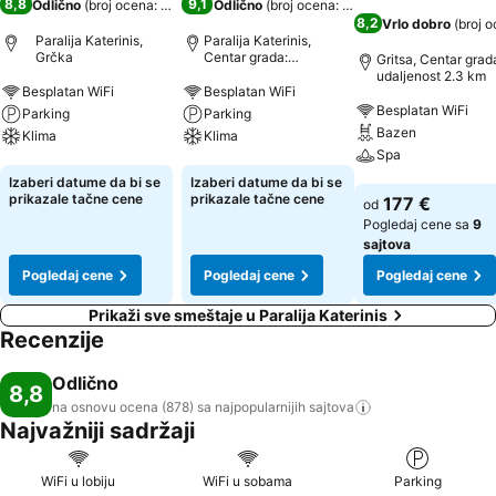
8,8
9,1
Odlično
(
broj ocena: 878
)
Odlično
(
broj ocena: 443
)
8,2
Vrlo dobro
(
broj 
Paralija Katerinis,
Paralija Katerinis,
Grčka
Centar grada:
Gritsa, Centar grad
udaljenost 1.2 km
udaljenost 2.3 km
Besplatan WiFi
Besplatan WiFi
Besplatan WiFi
Parking
Parking
Bazen
Klima
Klima
Spa
Pogledaj cene
Pogledaj cene
Izaberi datume da bi se
Izaberi datume da bi se
Pogledaj cene
prikazale tačne cene
prikazale tačne cene
177 €
od
Pogledaj cene sa
9
sajtova
Pogledaj cene
Pogledaj cene
Pogledaj cene
Prikaži sve smeštaje u Paralija Katerinis
Recenzije
Odlično
8,8
na osnovu ocena (878) sa najpopularnijih
sajtova
Najvažniji sadržaji
WiFi u lobiju
WiFi u sobama
Parking