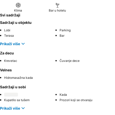
Klima
Bar u hotelu
Svi sadržaji
Sadržaji u objektu
Lobi
Parking
Terasa
Bar
Prikaži više
Za decu
Krevetac
Čuvanje dece
Velnes
Hidromasažna kada
Sadržaji u sobi
Kada
Kupatilo sa tušem
Prozori koji se otvaraju
Prikaži više