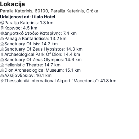
Lokacija
Paralia Katerinis, 60100, Paralija Katerinis, Grčka
Udaljenost od: Lilalo Ηotel
Paralija Katerinis
:
1.3
km
Κορινός
:
4.5
km
Δημοτικό Στάδιο Κατερίνης
:
7.4
km
Panagia Kontariotissa
:
13.2
km
Sanctuary Of Isis
:
14.2
km
Sanctuary Of Zeus Hypsistos
:
14.3
km
Archaeological Park Of Dion
:
14.4
km
Sanctuary Of Zeus Olympios
:
14.6
km
Hellenistic Theatre
:
14.7
km
Dion Archaeological Museum
:
15.1
km
Αλεξανδρειον
:
16.1
km
Thessaloniki International Airport "Macedonia"
:
41.8
km