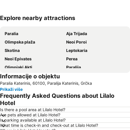
Explore nearby attractions
Proširi mapu
Paralia
Aja Trijada
Olimpska plaža
Neoi Poroi
Skotina
Leptokaria
Neoi Epivates
Perea
Olimpiaki Akti
Paralija
Informacije o objektu
Mesagala
Stomio
Paralia Katerinis, 60100, Paralija Katerinis, Grčka
Limani Paralia Katerini
Potamos
Prikaži više
Plastira Kalamaria
Luks Solun
Frequently Asked Questions about Lilalo
Korinos
Aristotelov trg
Ηotel
Kallithea
Aerodrom Makedonija Solun
Is there a pool area at Lilalo Ηotel?
Are pets allowed at Lilalo Ηotel?
Nea Krini
Paratiritirio Neas Agathoupolis
Is parking available at Lilalo Ηotel?
What time is check-in and check-out at Lilalo Ηotel?
Mediterranean Cosmos
Ladadika Quarter