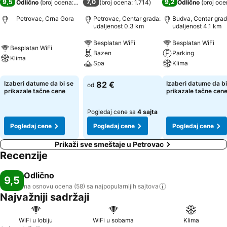
9,5
7,0
9,2
Odlično
(
broj ocena: 58
)
(
broj ocena: 1.714
)
Odlično
(
broj oce
Petrovac, Crna Gora
Petrovac, Centar grada:
Budva, Centar grad
udaljenost 0.3 km
udaljenost 4.1 km
Besplatan WiFi
Besplatan WiFi
Besplatan WiFi
Bazen
Parking
Klima
Spa
Klima
Izaberi datume da bi se
82 €
Izaberi datume da bi
od
prikazale tačne cene
prikazale tačne cen
Pogledaj cene sa
4 sajta
Pogledaj cene
Pogledaj cene
Pogledaj cene
Prikaži sve smeštaje u Petrovac
Recenzije
Odlično
9,5
na osnovu ocena (58) sa najpopularnijih
sajtova
Najvažniji sadržaji
WiFi u lobiju
WiFi u sobama
Klima