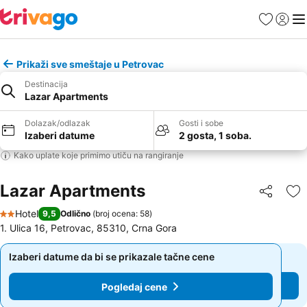
Favoriti
Prijavi
Men
Prikaži sve smeštaje u Petrovac
Destinacija
Lazar Apartments
Dolazak/odlazak
Gosti i sobe
Izaberi datume
2 gosta, 1 soba.
Kako uplate koje primimo utiču na rangiranje
Lazar Apartments
Deli
Do
Hotel
9,5
Odlično
(
broj ocena: 58
)
2 Zvezdice
1. Ulica 16, Petrovac, 85310, Crna Gora
Izaberi datume da bi se prikazale tačne cene
Izaberi datume da bi se prikazale tačne cene
Pogledaj cene
Pogledaj cene