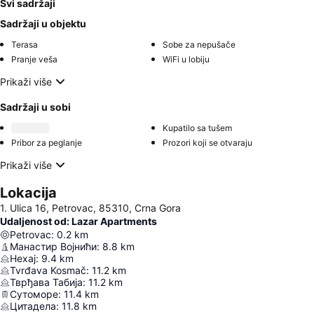
Svi sadržaji
Sadržaji u objektu
Terasa
Sobe za nepušače
Pranje veša
WiFi u lobiju
Prikaži više
Sadržaji u sobi
Kupatilo sa tušem
Pribor za peglanje
Prozori koji se otvaraju
Prikaži više
Lokacija
1. Ulica 16, Petrovac, 85310, Crna Gora
Udaljenost od: Lazar Apartments
Petrovac
:
0.2
km
Манастир Војнићи
:
8.8
km
Нехај
:
9.4
km
Tvrđava Kosmač
:
11.2
km
Тврђава Табија
:
11.2
km
Сутоморе
:
11.4
km
Цитадела
:
11.8
km