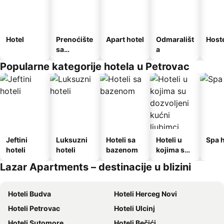
Hotel
Prenoćište
Apart hotel
Odmarališt
Host
sa
a
doručkom
Popularne kategorije hotela u Petrovac
Jeftini
Luksuzni
Hoteli sa
Hoteli u
Spa h
hoteli
hoteli
bazenom
kojima su
dozvoljeni
Lazar Apartments – destinacije u blizini
kućni
ljubimci
Hoteli Budva
Hoteli Herceg Novi
Hoteli Petrovac
Hoteli Ulcinj
Hoteli Sutomore
Hoteli Bečići