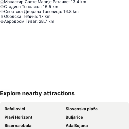
Манастир Свете Марије Ратачке
:
13.4
km
Стадион Тополица
:
16.5
km
Спортска Дворана Тополица
:
16.8
km
Ободска Пећина
:
17
km
Аеродром Тиват
:
28.7
km
Explore nearby attractions
Proširi mapu
Rafailovići
Slovenska plaža
Plavi Horizont
Buljarice
Biserna obala
Ada Bojana