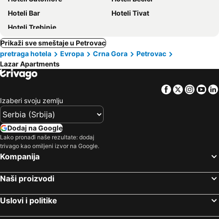
Hoteli Bar
Hoteli Tivat
Hoteli Trebinje
Prikaži sve smeštaje u Petrovac
pretraga hotela
Evropa
Crna Gora
Petrovac
Lazar Apartments
Facebook
Twitter
Insta
Yo
Izaberi svoju zemlju
Dodaj na Google
Lako pronađi naše rezultate: dodaj
trivago kao omiljeni izvor na Google.
Kompanija
Naši proizvodi
Uslovi i politike