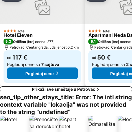
Veliki Pijesak
Petrovacka Obala
Plaža Miločer
Yachting Club 32
Drobni pijesak
Lepetane
Ćorovića
Stari Grad
Hotel
Hotel
4 Zvezdice
4 Zvezdice
Hotel Eleven
Apartmani Neda B
Sveti Toma
Plaža Mogren
9,3
9,1
Odlično
(
broj ocena: 277
)
Odlično
(
broj ocena:
Mala
Maljevik
Petrovac, Centar grada: udaljenost 0.2 km
Petrovac, Centar grada
Plaza
Praznik Mimoze
117 €
50 €
od
od
Pogledaj cene sa
7 sajtova
Pogledaj cene sa
2 s
Pogledaj cene
Pogledaj c
Prikaži sve smeštaje u Petrovac
seo_tlp_other_stays_title: Error: The intl string
context variable "lokacija" was not provided
to the string "undefined"