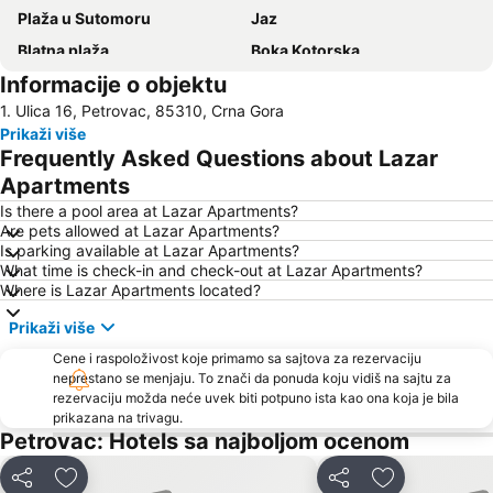
Plaža u Sutomoru
Jaz
Blatna plaža
Boka Kotorska
Informacije o objektu
Kotor
Ženska plaža
1. Ulica 16, Petrovac, 85310, Crna Gora
Bečićka plaža
Šetalište Pet Danica
Prikaži više
Seljanovo
Lučice
Frequently Asked Questions about Lazar
Kraljičina plaža
Stari grad Budva
Apartments
Pržno
Utjeha
Is there a pool area at Lazar Apartments?
Are pets allowed at Lazar Apartments?
Porto Montenegro
Žanjice
Is parking available at Lazar Apartments?
What time is check-in and check-out at Lazar Apartments?
Buljarica
Gradska plaža
Where is Lazar Apartments located?
Ostrvo cveća
Tivat
Prikaži više
Crvena plaža
Waikiki
Cene i raspoloživost koje primamo sa sajtova za rezervaciju
Stari grad Herceg Novi
Plaža kod tunela
neprestano se menjaju. To znači da ponuda koju vidiš na sajtu za
rezervaciju možda neće uvek biti potpuno ista kao ona koja je bila
Miami Beach
Uvala Valdanos
prikazana na trivagu.
Kamenovo
Kopakabana
Petrovac: Hotels sa najboljom ocenom
Kraljičina plaža
Izletište Rose
Deli
Dodati u favorite
Deli
Dodati u favo