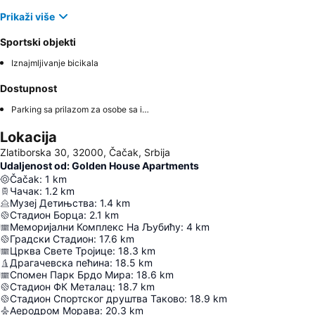
Prikaži više
Sportski objekti
Iznajmljivanje bicikala
Dostupnost
Parking sa prilazom za osobe sa invaliditetom
Lokacija
Zlatiborska 30, 32000, Čačak, Srbija
Udaljenost od: Golden House Apartments
Čačak
:
1
km
Чачак
:
1.2
km
Музеј Детињства
:
1.4
km
Стадион Борца
:
2.1
km
Меморијални Комплекс На Љубићу
:
4
km
Градски Стадион
:
17.6
km
Црква Свете Тројице
:
18.3
km
Драгачевска пећина
:
18.5
km
Спомен Парк Брдо Мира
:
18.6
km
Стадион ФК Металац
:
18.7
km
Стадион Спортског друштва Таково
:
18.9
km
Аеродром Морава
:
20.3
km