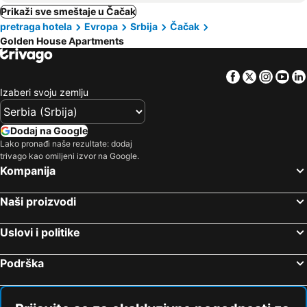
Prikaži sve smeštaje u Čačak
pretraga hotela
Evropa
Srbija
Čačak
Golden House Apartments
Facebook
Twitter
Insta
Yo
Izaberi svoju zemlju
Dodaj na Google
Lako pronađi naše rezultate: dodaj
trivago kao omiljeni izvor na Google.
Kompanija
Naši proizvodi
Uslovi i politike
Podrška