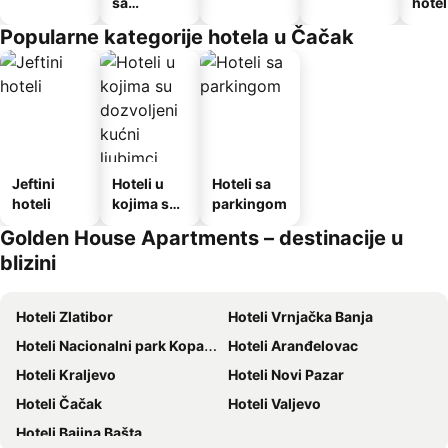
sa
hotel
doručkom
Popularne kategorije hotela u Čačak
Jeftini
Hoteli u
Hoteli sa
hoteli
kojima su
parkingom
dozvoljeni
Golden House Apartments – destinacije u
kućni
blizini
ljubimci
Hoteli Zlatibor
Hoteli Vrnjačka Banja
Hoteli Nacionalni park Kopaonik
Hoteli Aranđelovac
Hoteli Kraljevo
Hoteli Novi Pazar
Hoteli Čačak
Hoteli Valjevo
Hoteli Bajina Bašta