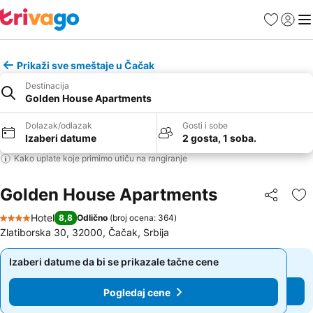
Favoriti
Prijavi
Men
Prikaži sve smeštaje u Čačak
Destinacija
Golden House Apartments
Dolazak/odlazak
Gosti i sobe
Izaberi datume
2 gosta, 1 soba.
Kako uplate koje primimo utiču na rangiranje
Golden House Apartments
Deli
Do
Hotel
8,8
Odlično
(
broj ocena: 364
)
4 Zvezdice
Zlatiborska 30, 32000, Čačak, Srbija
Izaberi datume da bi se prikazale tačne cene
Izaberi datume da bi se prikazale tačne cene
Pogledaj cene
Pogledaj cene