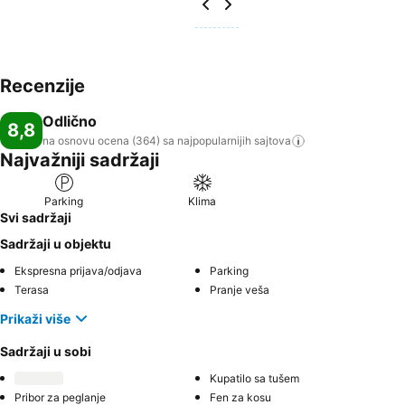
Recenzije
Odlično
8,8
na osnovu ocena (364) sa najpopularnijih
sajtova
Najvažniji sadržaji
Parking
Klima
Svi sadržaji
Sadržaji u objektu
Ekspresna prijava/odjava
Parking
Terasa
Pranje veša
Prikaži više
Sadržaji u sobi
Kupatilo sa tušem
Pribor za peglanje
Fen za kosu