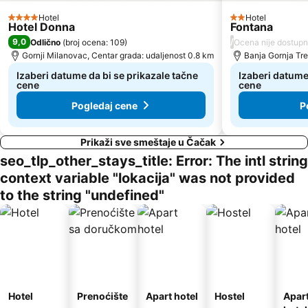
Hotel
Hotel
4 Zvezdice
2 Zvezdice
Hotel Donna
Fontana
9,0
/
Odlično
(
broj ocena: 109
)
Ocena nije dostup
Gornji Milanovac, Centar grada: udaljenost 0.8 km
Banja Gornja Tre
Izaberi datume da bi se prikazale tačne
Izaberi datume
cene
cene
Pogledaj cene
P
Prikaži sve smeštaje u Čačak
seo_tlp_other_stays_title: Error: The intl string
context variable "lokacija" was not provided
to the string "undefined"
Hotel
Prenoćište
Apart hotel
Hostel
Apar