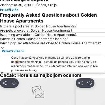
Zlatiborska 30, 32000, Čačak, Srbija
Jelova gora
Etno selo Galetovo sokače
Prikaži više
Ravna Gora
Crkva svetog Đorđa
Frequently Asked Questions about Golden
Gradski stadion Čika Dača
House Apartments
Is there a pool area at Golden House Apartments?
Are pets allowed at Golden House Apartments?
Is parking available at Golden House Apartments?
Where is Golden House Apartments located?
Which popular attractions are close to Golden House Apartments?
Prikaži više
Cene i raspoloživost koje primamo sa sajtova za rezervaciju
neprestano se menjaju. To znači da ponuda koju vidiš na sajtu za
rezervaciju možda neće uvek biti potpuno ista kao ona koja je bila
prikazana na trivagu.
Čačak: Hotels sa najboljom ocenom
Deli
Dodati u favorite
Deli
Dodati u