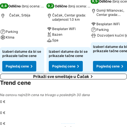
9,5
Odlično
(
broj oce
8,8
9,2
Odlično
(
broj ocena: 364
)
Odlično
(
broj ocena: 1.502
)
Gornji Milanovac,
Centar grada:
Čačak, Srbija
Čačak, Centar grada:
udaljenost 0.4 km
udaljenost 1.0 km
Besplatan WiFi
Besplatan WiFi
Parking
Parking
Bazen
Dozvoljeni kućni l
Klima
Spa
Izaberi datume da bi
prikazale tačne cen
Izaberi datume da bi se
Izaberi datume da bi se
prikazale tačne cene
prikazale tačne cene
Pogledaj cene
Pogledaj cene
Pogledaj cene
Prikaži sve smeštaje u Čačak
Trend cene
Na osnovu najnižih cena na trivago u poslednjih 30 dana
0 €
0 €
0 €