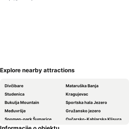
Explore nearby attractions
Proširi mapu
Divčibare
Mataruška Banja
Studenica
Kragujevac
Bukulja Mountain
Sportska hala Jezero
Međuvršje
Gružansko jezero
Spomen-park Šumarice
Ovčarsko-Kablarska Klisura
Informacije o objektu
Dragačevski sabor - Guča
Staro Selo Sirogojno