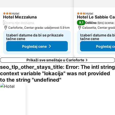
Hotel
Hotel
3 Zvezdice
3 Zvezdice
Hotel Mezzaluna
Hotel Le Sabbie Ca
/
9,1
Ocena nije dostupna
Odlično
(
broj ocena:
Carloforte, Centar grada: udaljenost 5.9 km
Calasetta, Centar grad
Izaberi datume da bi se prikazale
Izaberi datume da bi
tačne cene
tačne cene
Pogledaj cene
Pogledaj c
Prikaži sve smeštaje u Carloforte
seo_tlp_other_stays_title: Error: The intl string
context variable "lokacija" was not provided
to the string "undefined"