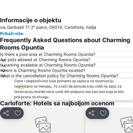
Informacije o objektu
Proširi mapu
via Garibaldi 71 2° piano, 09014, Carloforte, Italija
Prikaži više
Frequently Asked Questions about Charming
Rooms Opuntia
Is there a pool area at Charming Rooms Opuntia?
Are pets allowed at Charming Rooms Opuntia?
Is parking available at Charming Rooms Opuntia?
Where is Charming Rooms Opuntia located?
What is the cancellation policy for Charming Rooms Opuntia?
Cene i raspoloživost koje primamo sa sajtova za rezervaciju
neprestano se menjaju. To znači da ponuda koju vidiš na sajtu za
rezervaciju možda neće uvek biti potpuno ista kao ona koja je bila
prikazana na trivagu.
Carloforte: Hotels sa najboljom ocenom
Deli
Dodati u favorite
Deli
Dodati u favo