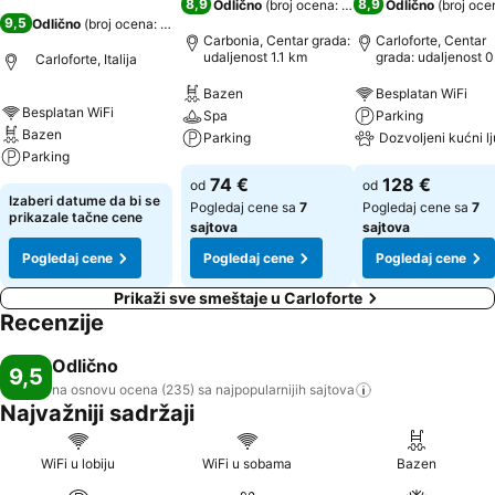
8,9
8,9
Odlično
(
broj ocena: 3.776
)
Odlično
(
broj oce
9,5
Odlično
(
broj ocena: 235
)
Carbonia, Centar grada:
Carloforte, Centar
udaljenost 1.1 km
grada: udaljenost 0
Carloforte, Italija
km
Bazen
Besplatan WiFi
Besplatan WiFi
Spa
Parking
Bazen
Parking
Dozvoljeni kućni l
Parking
74 €
128 €
od
od
Izaberi datume da bi se
Pogledaj cene sa
7
Pogledaj cene sa
7
prikazale tačne cene
sajtova
sajtova
Pogledaj cene
Pogledaj cene
Pogledaj cene
Prikaži sve smeštaje u Carloforte
Recenzije
Odlično
9,5
na osnovu ocena (235) sa najpopularnijih
sajtova
Najvažniji sadržaji
WiFi u lobiju
WiFi u sobama
Bazen