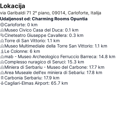
Lokacija
via Garibaldi 71 2° piano, 09014, Carloforte, Italija
Udaljenost od: Charming Rooms Opuntia
Carloforte
:
0
km
Museo Civico Casa del Duca
:
0.1
km
Cineteatro Giuseppe Cavallera
:
0.3
km
Torre di San Vittorio
:
1.1
km
Museo Multimediale della Torre San Vittorio
:
1.1
km
Le Colonne
:
6
km
mab - Museo Archeologico Ferruccio Barreca
:
14.8
km
Complesso nuragico di Seruci
:
15.3
km
Miniera di Serbariu - Museo del Carbone
:
17.7
km
Area Museale dell'ex miniera di Sebariu
:
17.8
km
Carbonia Serbariu
:
17.9
km
Cagliari-Elmas Airport
:
65.7
km