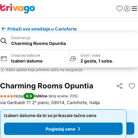
Favoriti
Prijavi
Men
Prikaži sve smeštaje u Carloforte
Destinacija
Charming Rooms Opuntia
Dolazak/odlazak
Gosti i sobe
Izaberi datume
2 gosta, 1 soba.
Kako uplate koje primimo utiču na rangiranje
Charming Rooms Opuntia
Deli
Do
Hotel
9,5
Odlično
(
broj ocena: 235
)
4 Zvezdice
via Garibaldi 71 2° piano, 09014, Carloforte, Italija
Izaberi datume da bi se prikazale tačne cene
Izaberi datume da bi se prikazale tačne cene
Pogledaj cene
Pogledaj cene