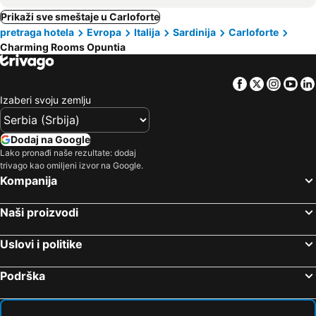
Prikaži sve smeštaje u Carloforte
pretraga hotela
Evropa
Italija
Sardinija
Carloforte
Charming Rooms Opuntia
Facebook
Twitter
Insta
Yo
Izaberi svoju zemlju
Dodaj na Google
Lako pronađi naše rezultate: dodaj
trivago kao omiljeni izvor na Google.
Kompanija
Naši proizvodi
Uslovi i politike
Podrška