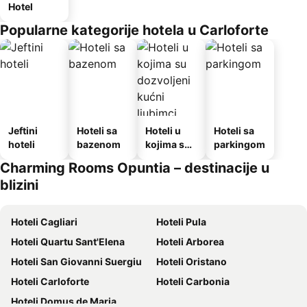
Hotel
Popularne kategorije hotela u Carloforte
Jeftini
Hoteli sa
Hoteli u
Hoteli sa
hoteli
bazenom
kojima su
parkingom
dozvoljeni
Charming Rooms Opuntia – destinacije u
kućni
blizini
ljubimci
Hoteli Cagliari
Hoteli Pula
Hoteli Quartu Sant'Elena
Hoteli Arborea
Hoteli San Giovanni Suergiu
Hoteli Oristano
Hoteli Carloforte
Hoteli Carbonia
Hoteli Domus de Maria