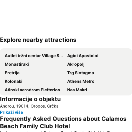
Explore nearby attractions
Proširi mapu
Autlet tržni centar Village Shopping & More
Agioi Apostoloi
Monastiraki
Akropolj
Eretrija
Trg Sintagma
Kolonaki
Athens Metro
Atinski aerodrom Elefterios Venizelos
Nea Makri
Informacije o objektu
Egaleo
Kallithea
Androu, 19014, Oropos, Grčka
Agia Paraskevi
Omonia
Prikaži više
Dental expo
Traditional Settlement of Plaka
Frequently Asked Questions about Calamos
Flisvos Marina
Porto Rafti
Beach Family Club Hotel