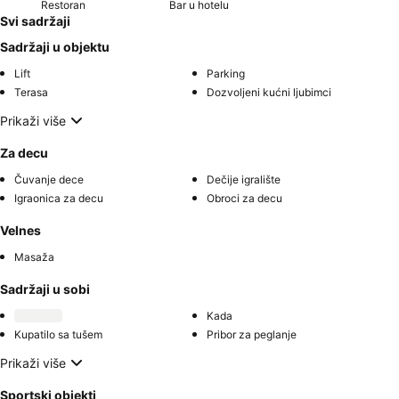
Restoran
Bar u hotelu
Svi sadržaji
Sadržaji u objektu
Lift
Parking
Terasa
Dozvoljeni kućni ljubimci
Prikaži više
Za decu
Čuvanje dece
Dečije igralište
Igraonica za decu
Obroci za decu
Velnes
Masaža
Sadržaji u sobi
Kada
Kupatilo sa tušem
Pribor za peglanje
Prikaži više
Sportski objekti