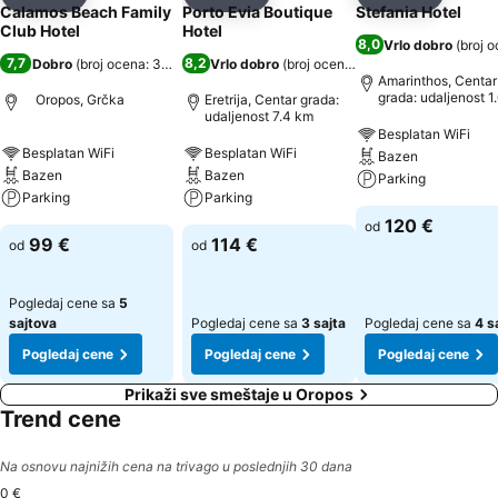
Deli
Dodati u favorite
Deli
Dodati u favorite
Deli
Dodati u 
Calamos Beach Family
Porto Evia Boutique
Stefania Hotel
Club Hotel
Hotel
8,0
Vrlo dobro
(
broj o
7,7
8,2
Dobro
(
broj ocena: 3.319
)
Vrlo dobro
(
broj ocena: 1.245
)
Amarinthos, Centar
grada: udaljenost 1
Oropos, Grčka
Eretrija, Centar grada:
udaljenost 7.4 km
Besplatan WiFi
Besplatan WiFi
Besplatan WiFi
Bazen
Bazen
Bazen
Parking
Parking
Parking
120 €
od
99 €
114 €
od
od
Pogledaj cene sa
5
sajtova
Pogledaj cene sa
3 sajta
Pogledaj cene sa
4 s
Pogledaj cene
Pogledaj cene
Pogledaj cene
Prikaži sve smeštaje u Oropos
Trend cene
Na osnovu najnižih cena na trivago u poslednjih 30 dana
0 €