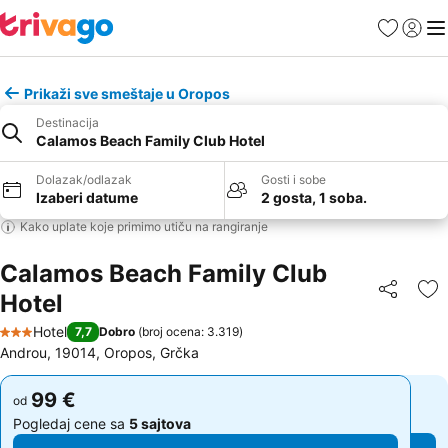
Favoriti
Prijavi
Men
Prikaži sve smeštaje u Oropos
Destinacija
Calamos Beach Family Club Hotel
Dolazak/odlazak
Gosti i sobe
Izaberi datume
2 gosta, 1 soba.
Kako uplate koje primimo utiču na rangiranje
Calamos Beach Family Club
Hotel
Deli
Do
Hotel
7,7
Dobro
(
broj ocena: 3.319
)
3 Zvezdice
Androu, 19014, Oropos, Grčka
99 €
99 €
od
od
Pogledaj cene sa
5 sajtova
Pogledaj cene sa
5 sajtova