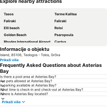
Explore nearby attractions
Proširi mapu
Tasos
Terme Kalitea
Faliraki
Faliraki
Elli beach
Roloi
Golden Beach
Psaropoula
Rhodes International Airport
Cactus
Informacije o objektu
Afandou
«The Blue Orange Band» live Friday's
Island, 85106, Teologos - Tolos, Grčka
Kon Tiki
Turunc Public Beach
Prikaži više
Icmeler II Public Beach
Akvarijum u Rodosu
Frequently Asked Questions about Asterias
29. 25th March – Greece independence day
26. 28th October - NO anniversary
Bay
Is there a pool area at Asterias Bay?
Are pets allowed at Asterias Bay?
Is parking available at Asterias Bay?
What time is check-in and check-out at Asterias Bay?
Where is Asterias Bay located?
Prikaži više