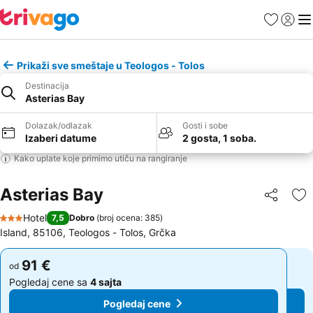
Favoriti
Prijavi
Men
Prikaži sve smeštaje u Teologos - Tolos
Destinacija
Asterias Bay
Dolazak/odlazak
Gosti i sobe
Izaberi datume
2 gosta, 1 soba.
Kako uplate koje primimo utiču na rangiranje
Asterias Bay
Deli
Do
Hotel
7,5
Dobro
(
broj ocena: 385
)
3 Zvezdice
Island, 85106, Teologos - Tolos, Grčka
91 €
91 €
od
od
Pogledaj cene sa
4 sajta
Pogledaj cene sa
4 sajta
Pogledaj cene
Pogledaj cene