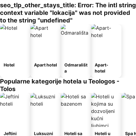
seo_tlp_other_stays_title: Error: The intl string
context variable "lokacija" was not provided
to the string "undefined"
Hotel
Apart hotel
Odmarališt
Apart-
a
hotel
Popularne kategorije hotela u Teologos -
Tolos
Jeftini
Luksuzni
Hoteli sa
Hoteli u
Spa h