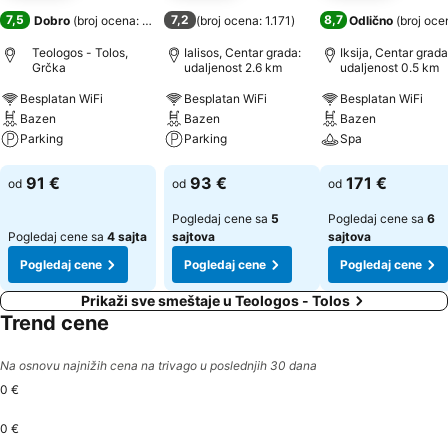
7,5
7,2
8,7
Dobro
(
broj ocena: 385
)
(
broj ocena: 1.171
)
Odlično
(
broj oce
Teologos - Tolos,
Ialisos, Centar grada:
Iksija, Centar grada
Grčka
udaljenost 2.6 km
udaljenost 0.5 km
Besplatan WiFi
Besplatan WiFi
Besplatan WiFi
Bazen
Bazen
Bazen
Parking
Parking
Spa
Pogledaj cene
Pogledaj cene
Pogledaj cene
91 €
93 €
171 €
od
od
od
Pogledaj cene sa
5
Pogledaj cene sa
6
Pogledaj cene sa
4 sajta
sajtova
sajtova
Pogledaj cene
Pogledaj cene
Pogledaj cene
Prikaži sve smeštaje u Teologos - Tolos
Trend cene
Na osnovu najnižih cena na trivago u poslednjih 30 dana
0 €
0 €