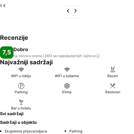
0 €
Recenzije
Dobro
7,5
na osnovu ocena (385) sa najpopularnijih
sajtova
Najvažniji sadržaji
WiFi u lobiju
WiFi u sobama
Bazen
Parking
Klima
Restoran
Bar u hotelu
Svi sadržaji
Sadržaji u objektu
Ekspresna prijava/odjava
Parking