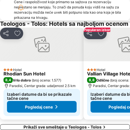
Cene i raspoloživost koje primamo sa sajtova za rezervaciju
neprestano se menjaju. To znači da ponuda koju vidiš na sajtu za
rezervaciju možda neće uvek biti potpuno ista kao ona koja je bila
prikazana na trivagu.
Teologos - Tolos: Hotels sa najboljom ocenom
Popularan izbor
Deli
Dodati u favorite
Deli
Dodati u favo
Hotel
Hotel
3 Zvezdice
3 Zvezdice
Rhodian Sun Hotel
Vallian Village Hote
8,4
8,8
Vrlo dobro
(
broj ocena: 1.577
)
Odlično
(
broj ocena:
Paradisi, Centar grada: udaljenost 2.5 km
Paradisi, Centar grada:
Izaberi datume da bi se prikazale
Izaberi datume da bi
tačne cene
tačne cene
Pogledaj cene
Pogledaj c
Prikaži sve smeštaje u Teologos - Tolos