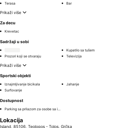
Terasa
Bar
Prikaži više
Za decu
Krevetac
Sadržaji u sobi
Kupatilo sa tušem
Prozori koji se otvaraju
Televizija
Prikaži više
Sportski objekti
Iznajmljivanje bicikala
Jahanje
Surfovanje
Dostupnost
Parking sa prilazom za osobe sa invaliditetom
Lokacija
Island, 85106, Teologos - Tolos, Grčka