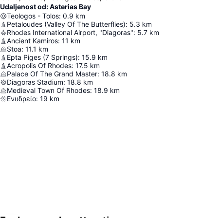
Udaljenost od: Asterias Bay
Teologos - Tolos
:
0.9
km
Petaloudes (Valley Of The Butterflies)
:
5.3
km
Rhodes International Airport, "Diagoras"
:
5.7
km
Ancient Kamiros
:
11
km
Stoa
:
11.1
km
Epta Piges (7 Springs)
:
15.9
km
Acropolis Of Rhodes
:
17.5
km
Palace Of The Grand Master
:
18.8
km
Diagoras Stadium
:
18.8
km
Medieval Town Of Rhodes
:
18.9
km
Ενυδρείο
:
19
km