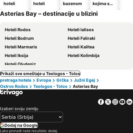
hoteli
hoteli
bazenom
kojima su
dozvoljeni
Asterias Bay – destinacije u blizini
kućni
ljubimci
Hoteli Rodos
Hoteli Ialisos
Hoteli Bodrum
Hoteli Faliraki
Hoteli Marmaris
Hoteli Kalitea
Hoteli Iksija
Hoteli Kolimbija
Hoteli Oludeniz
Prikaži sve smeštaje u Teologos - Tolos
pretraga hotela
Evropa
Grčka
Južni Egej
Ostrvo Rodos
Teologos - Tolos
Asterias Bay
Facebook
Twitter
Insta
Yo
Izaberi svoju zemlju
Dodaj na Google
Lako pronađi naše rezultate: dodaj