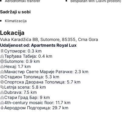
Aerodromski transfer
Besplatan Wifi (Javni prostori)
Sadržaji u sobi
Klimatizacija
Lokacija
Vuka Karadžića BB, Sutomore, 85355, Crna Gora
Udaljenost od: Apartments Royal Lux
Сутоморе
:
0.3
km
Тврђава Табија
:
0.4
km
Sutomore
:
0.9
km
Нехај
:
1.7
km
Манастир Свете Марије Ратачке
:
2.3
km
Стадион Тополица
:
5.3
km
Спортска Дворана Тополица
:
5.7
km
Letnja scena
:
5.8
km
Dubrava
:
7.5
km
Стари Град Бар
:
9
km
4th-century mosaic floor
:
11.7
km
Аеродром Подгорица
:
29.7
km