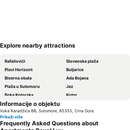
Explore nearby attractions
Proširi mapu
Rafailovići
Slovenska plaža
Plavi Horizont
Buljarice
Biserna obala
Ada Bojana
Plaža u Sutomoru
Jaz
Boka Kotorska
Kotor
Informacije o objektu
Ženska plaža
Bečićka plaža
Vuka Karadžića BB, Sutomore, 85355, Crna Gora
Seljanovo
Lučice
Prikaži više
Kraljičina plaža
Stari grad Budva
Frequently Asked Questions about
Pržno
Utjeha