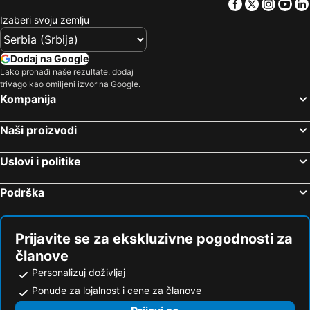
Facebook
Twitter
Insta
Yo
Izaberi svoju zemlju
Dodaj na Google
Lako pronađi naše rezultate: dodaj
trivago kao omiljeni izvor na Google.
Kompanija
Naši proizvodi
Uslovi i politike
Podrška
Prijavite se za ekskluzivne pogodnosti za
članove
Personalizuj doživljaj
Ponude za lojalnost i cene za članove