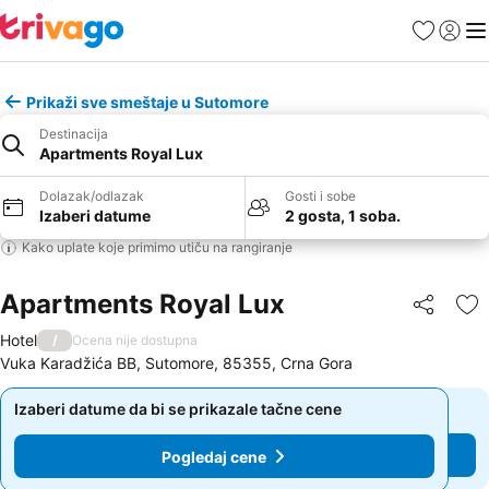
Favoriti
Prijavi
Men
Prikaži sve smeštaje u Sutomore
Destinacija
Apartments Royal Lux
Dolazak/odlazak
Gosti i sobe
Izaberi datume
2 gosta, 1 soba.
Kako uplate koje primimo utiču na rangiranje
Apartments Royal Lux
Deli
Do
Hotel
/
Ocena nije dostupna
Vuka Karadžića BB, Sutomore, 85355, Crna Gora
Izaberi datume da bi se prikazale tačne cene
Izaberi datume da bi se prikazale tačne cene
Pogledaj cene
Pogledaj cene