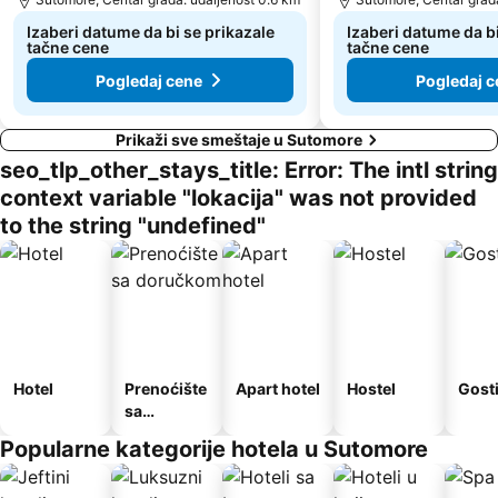
Skadarsko jezero - Schkodra
Safari
Izaberi datume da bi se prikazale
Izaberi datume da bi
tačne cene
tačne cene
Pogledaj cene
Pogledaj c
Prikaži sve smeštaje u Sutomore
seo_tlp_other_stays_title: Error: The intl string
context variable "lokacija" was not provided
to the string "undefined"
Hotel
Prenoćište
Apart hotel
Hostel
Gost
sa
doručkom
Popularne kategorije hotela u Sutomore