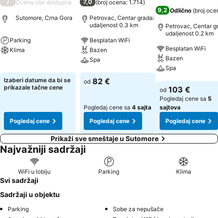
/
7,0
Ocena nije dostupna
(
broj ocena: 1.714
)
9,2
Odlično
(
broj oce
Sutomore, Crna Gora
Petrovac, Centar grada:
udaljenost 0.3 km
Petrovac, Centar g
udaljenost 0.2 km
Parking
Besplatan WiFi
Besplatan WiFi
Klima
Bazen
Bazen
Spa
Pogledaj cene
Spa
Pogledaj cene
Izaberi datume da bi se
82 €
od
Pogledaj cene
prikazale tačne cene
103 €
od
Pogledaj cene sa
5
Pogledaj cene sa
4 sajta
sajtova
Pogledaj cene
Pogledaj cene
Pogledaj cene
Prikaži sve smeštaje u Sutomore
Najvažniji sadržaji
WiFi u lobiju
Parking
Klima
Svi sadržaji
Sadržaji u objektu
Parking
Sobe za nepušače