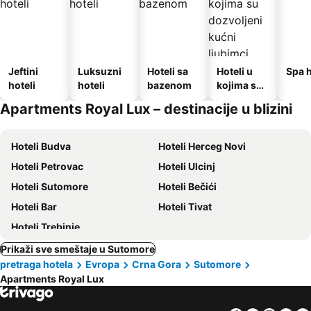
Jeftini
Luksuzni
Hoteli sa
Hoteli u
Spa h
hoteli
hoteli
bazenom
kojima su
dozvoljeni
Apartments Royal Lux – destinacije u blizini
kućni
ljubimci
Hoteli Budva
Hoteli Herceg Novi
Hoteli Petrovac
Hoteli Ulcinj
Hoteli Sutomore
Hoteli Bečići
Hoteli Bar
Hoteli Tivat
Hoteli Trebinje
Prikaži sve smeštaje u Sutomore
pretraga hotela
Evropa
Crna Gora
Sutomore
Apartments Royal Lux