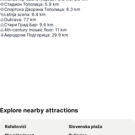
Стадион Тополица
:
5.9
km
Спортска Дворана Тополица
:
6.3
km
Letnja scena
:
6.4
km
Dubrava
:
7.7
km
Стари Град Бар
:
9.6
km
4th-century mosaic floor
:
11
km
Аеродром Подгорица
:
29.9
km
Explore nearby attractions
Proširi mapu
Rafailovići
Slovenska plaža