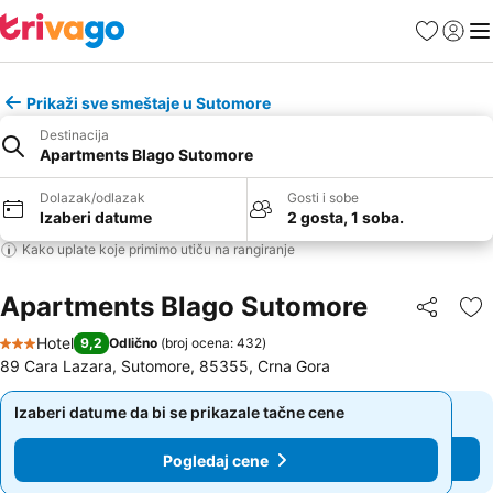
Favoriti
Prijavi
Men
Prikaži sve smeštaje u Sutomore
Destinacija
Apartments Blago Sutomore
Dolazak/odlazak
Gosti i sobe
Izaberi datume
2 gosta, 1 soba.
Kako uplate koje primimo utiču na rangiranje
Apartments Blago Sutomore
Deli
Do
Hotel
9,2
Odlično
(
broj ocena: 432
)
3 Zvezdice
89 Cara Lazara, Sutomore, 85355, Crna Gora
Izaberi datume da bi se prikazale tačne cene
Izaberi datume da bi se prikazale tačne cene
Pogledaj cene
Pogledaj cene