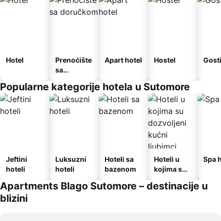
Hotel
Prenoćište
Apart hotel
Hostel
Gost
sa
doručkom
Popularne kategorije hotela u Sutomore
Jeftini
Luksuzni
Hoteli sa
Hoteli u
Spa h
hoteli
hoteli
bazenom
kojima su
dozvoljeni
Apartments Blago Sutomore – destinacije u
kućni
blizini
ljubimci