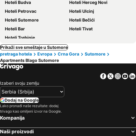
Hoteli Budva
Hoteli Herceg Novi
Hoteli Petrovac
Hoteli Ulcinj
Hoteli Sutomore
Hoteli Bečići
Hoteli Bar
Hoteli Tivat
Hoteli Trebinje
Prikaži sve smeštaje u Sutomore
pretraga hotela
Evropa
Crna Gora
Sutomore
Apartments Blago Sutomore
Facebook
Twitter
Insta
Yo
Izaberi svoju zemlju
Dodaj na Google
Lako pronađi naše rezultate: dodaj
trivago kao omiljeni izvor na Google.
Kompanija
Naši proizvodi