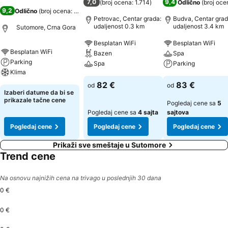
7,0
9,4
(
broj ocena: 1.714
)
Odlično
(
broj oce
9,2
Odlično
(
broj ocena: 432
)
Petrovac, Centar grada:
Budva, Centar grad
udaljenost 0.3 km
udaljenost 3.4 km
Sutomore, Crna Gora
Besplatan WiFi
Besplatan WiFi
Besplatan WiFi
Bazen
Spa
Parking
Spa
Parking
Klima
82 €
83 €
od
od
Izaberi datume da bi se
prikazale tačne cene
Pogledaj cene sa
5
Pogledaj cene sa
4 sajta
sajtova
Pogledaj cene
Pogledaj cene
Pogledaj cene
Prikaži sve smeštaje u Sutomore
Trend cene
Na osnovu najnižih cena na trivago u poslednjih 30 dana
0 €
0 €