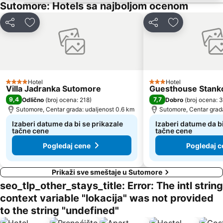
Sutomore: Hotels sa najboljom ocenom
Drobni pijesak
Lepetane
Stari Grad
Sveti Toma
Deli
Dodati u favorite
Deli
Dodati u favo
Plaža Mogren
Mala
Maljevik
Plaza
Kalardovo
Aerodrom Podgorica
Almara Beach
Mojito
Hotel
Hotel
4 Zvezdice
3 Zvezdice
Villa Jadranka Sutomore
Guesthouse Stank
Stari Bar
Luka Bar
9,4
7,7
Odlično
(
broj ocena: 218
)
Dobro
(
broj ocena: 
Skadarsko jezero - Schkodra
Safari
Sutomore, Centar grada: udaljenost 0.6 km
Sutomore, Centar grada
Izaberi datume da bi se prikazale
Izaberi datume da bi
tačne cene
tačne cene
Pogledaj cene
Pogledaj c
Prikaži sve smeštaje u Sutomore
seo_tlp_other_stays_title: Error: The intl string
context variable "lokacija" was not provided
to the string "undefined"