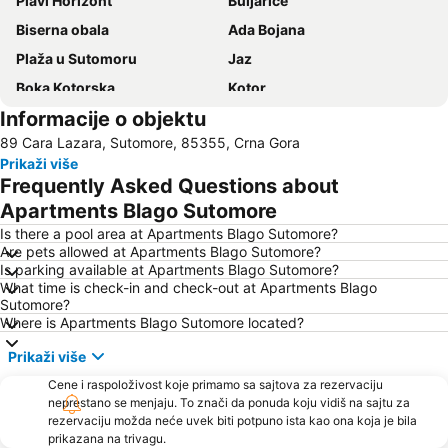
Plavi Horizont
Buljarice
Biserna obala
Ada Bojana
Plaža u Sutomoru
Jaz
Boka Kotorska
Kotor
Informacije o objektu
Ženska plaža
Bečićka plaža
89 Cara Lazara, Sutomore, 85355, Crna Gora
Seljanovo
Lučice
Prikaži više
Kraljičina plaža
Stari grad Budva
Frequently Asked Questions about
Pržno
Utjeha
Apartments Blago Sutomore
Porto Montenegro
Žanjice
Is there a pool area at Apartments Blago Sutomore?
Are pets allowed at Apartments Blago Sutomore?
Buljarica
Gradska plaža
Is parking available at Apartments Blago Sutomore?
What time is check-in and check-out at Apartments Blago
Ostrvo cveća
Tivat
Sutomore?
Crvena plaža
Waikiki
Where is Apartments Blago Sutomore located?
Miami Beach
Uvala Valdanos
Prikaži više
Kamenovo
Kopakabana
Cene i raspoloživost koje primamo sa sajtova za rezervaciju
neprestano se menjaju. To znači da ponuda koju vidiš na sajtu za
Kraljičina plaža
Veliki Pijesak
rezervaciju možda neće uvek biti potpuno ista kao ona koja je bila
Petrovacka Obala
Plaža Miločer
prikazana na trivagu.