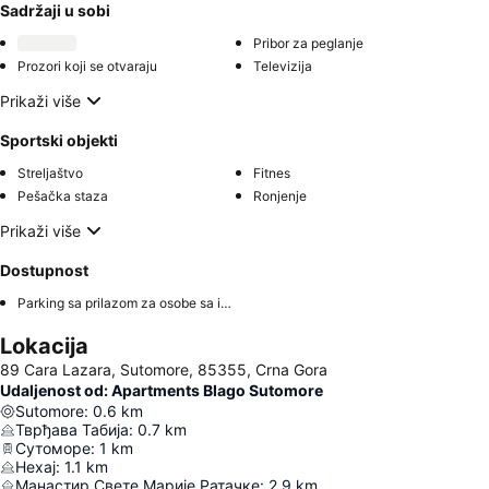
Sadržaji u sobi
Pribor za peglanje
Prozori koji se otvaraju
Televizija
Prikaži više
Sportski objekti
Streljaštvo
Fitnes
Pešačka staza
Ronjenje
Prikaži više
Dostupnost
Parking sa prilazom za osobe sa invaliditetom
Lokacija
89 Cara Lazara, Sutomore, 85355, Crna Gora
Udaljenost od: Apartments Blago Sutomore
Sutomore
:
0.6
km
Тврђава Табија
:
0.7
km
Сутоморе
:
1
km
Нехај
:
1.1
km
Манастир Свете Марије Ратачке
:
2.9
km