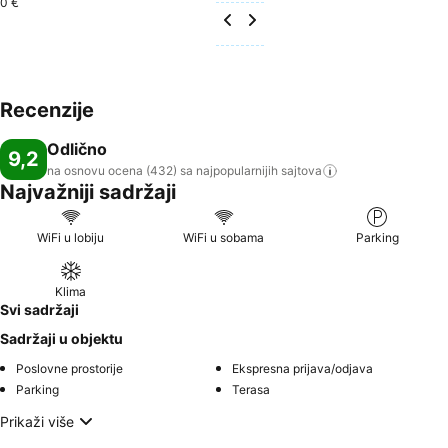
0 €
Recenzije
Odlično
9,2
na osnovu ocena (432) sa najpopularnijih
sajtova
Najvažniji sadržaji
WiFi u lobiju
WiFi u sobama
Parking
Klima
Svi sadržaji
Sadržaji u objektu
Poslovne prostorije
Ekspresna prijava/odjava
Parking
Terasa
Prikaži više