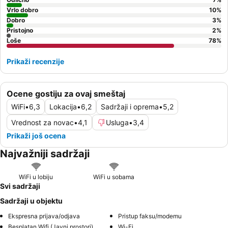
Vrlo dobro
10
%
Dobro
3
%
Pristojno
2
%
Loše
78
%
Prikaži recenzije
Ocene gostiju za ovaj smeštaj
WiFi
•
6,3
Lokacija
•
6,2
Sadržaji i oprema
•
5,2
Vrednost za novac
•
4,1
Usluga
•
3,4
Prikaži još ocena
Najvažniji sadržaji
WiFi u lobiju
WiFi u sobama
Svi sadržaji
Sadržaji u objektu
Ekspresna prijava/odjava
Pristup faksu/modemu
Besplatan Wifi (Javni prostori)
Wi-Fi