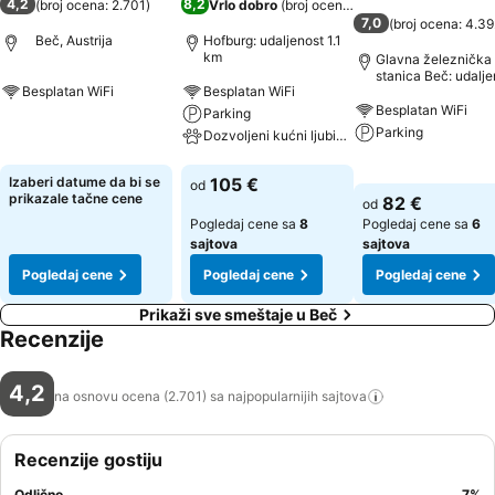
4,2
8,2
(
broj ocena: 2.701
)
Vrlo dobro
(
broj ocena: 7.298
)
7,0
(
broj ocena: 4.3
Beč, Austrija
Hofburg: udaljenost 1.1
km
Glavna železnička
stanica Beč: udalje
Besplatan WiFi
Besplatan WiFi
0.6 km
Besplatan WiFi
Parking
Pogledaj cene
Parking
Dozvoljeni kućni ljubimci
Pogledaj cene
Pogledaj cene
Izaberi datume da bi se
105 €
od
prikazale tačne cene
82 €
od
Pogledaj cene sa
8
Pogledaj cene sa
6
sajtova
sajtova
Pogledaj cene
Pogledaj cene
Pogledaj cene
Prikaži sve smeštaje u Beč
Recenzije
4,2
na osnovu ocena (2.701) sa najpopularnijih
sajtova
Recenzije gostiju
Odlično
7
%