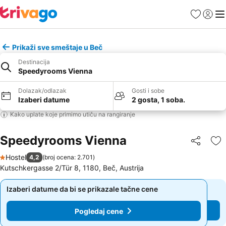
Favoriti
Prijavi
Men
Prikaži sve smeštaje u Beč
Destinacija
Speedyrooms Vienna
Dolazak/odlazak
Gosti i sobe
Izaberi datume
2 gosta, 1 soba.
Kako uplate koje primimo utiču na rangiranje
Speedyrooms Vienna
Deli
Do
Hostel
4,2
(
broj ocena: 2.701
)
1 Zvezdice
Kutschkergasse 2/Tür 8, 1180, Beč, Austrija
Izaberi datume da bi se prikazale tačne cene
Izaberi datume da bi se prikazale tačne cene
Pogledaj cene
Pogledaj cene