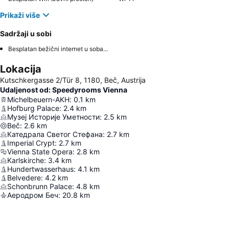
Prikaži više
Sadržaji u sobi
Besplatan bežični internet u sobama
Lokacija
Kutschkergasse 2/Tür 8, 1180, Beč, Austrija
Udaljenost od: Speedyrooms Vienna
Michelbeuern-AKH
:
0.1
km
Hofburg Palace
:
2.4
km
Музеј Историје Уметности
:
2.5
km
Beč
:
2.6
km
Катедрала Светог Стефана
:
2.7
km
Imperial Crypt
:
2.7
km
Vienna State Opera
:
2.8
km
Karlskirche
:
3.4
km
Hundertwasserhaus
:
4.1
km
Belvedere
:
4.2
km
Schonbrunn Palace
:
4.8
km
Аеродром Беч
:
20.8
km