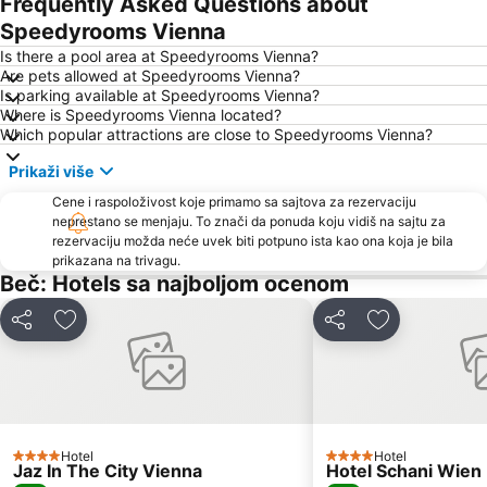
Frequently Asked Questions about
Kaiserstraße
Graben
Speedyrooms Vienna
Penzing
Hofburg
Is there a pool area at Speedyrooms Vienna?
Are pets allowed at Speedyrooms Vienna?
Ottakring
Istorijski centar Beča
Is parking available at Speedyrooms Vienna?
Where is Speedyrooms Vienna located?
Wien Simmering
Tržni centar Shopping city Sud
Which popular attractions are close to Speedyrooms Vienna?
Lugner City
Belvedere Palace
Prikaži više
Simmering
Austrijska galerija Belvedere
Cene i raspoloživost koje primamo sa sajtova za rezervaciju
Bahnhof Südtiroler Platz
Arsenal
neprestano se menjaju. To znači da ponuda koju vidiš na sajtu za
rezervaciju možda neće uvek biti potpuno ista kao ona koja je bila
Stadion Center
Albertina
prikazana na trivagu.
Wiener U-Bahn
Alter Bahnhof Stammersdorf - Stammersdorfer Bahnhofspark
Beč: Hotels sa najboljom ocenom
Franz-Josefs-Bahnhof
Silvesterpfad
Deli
Dodati u favorite
Deli
Dodati u favo
Casablanca
Stephansdom
Wien Mitte - The Mall
Šonbrun - Schönbrunn
Therme Wien
Simmeringer Hauptstraße
Hafen Freudenau
Alsergrund
Hotel
Hotel
4 Zvezdice
Hernals
Opera
4 Zvezdice
Jaz In The City Vienna
Hotel Schani Wien