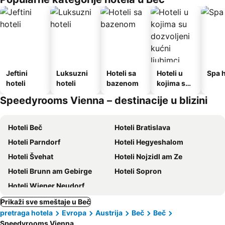
Jeftini
Luksuzni
Hoteli sa
Hoteli u
Spa h
hoteli
hoteli
bazenom
kojima su
dozvoljeni
Speedyrooms Vienna – destinacije u blizini
kućni
ljubimci
Hoteli Beč
Hoteli Bratislava
Hoteli Parndorf
Hoteli Hegyeshalom
Hoteli Švehat
Hoteli Nojzidl am Ze
Hoteli Brunn am Gebirge
Hoteli Sopron
Hoteli Wiener Neudorf
Prikaži sve smeštaje u Beč
pretraga hotela
Evropa
Austrija
Beč
Beč
Speedyrooms Vienna