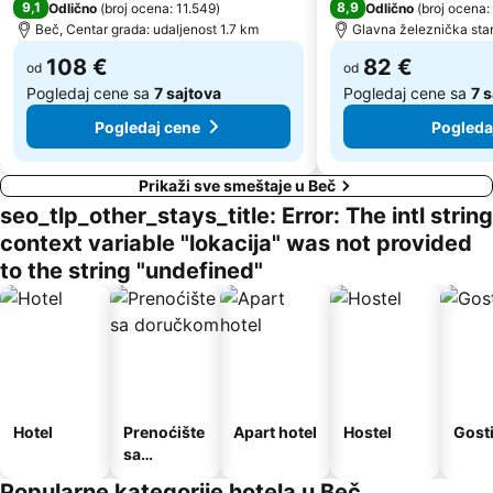
9,1
8,9
Odlično
(
broj ocena: 11.549
)
Odlično
(
broj ocena:
Železnička stanica Beč Meidling
Pfarre Maria Geburt am Rennweg
Beč, Centar grada: udaljenost 1.7 km
Glavna železnička stan
Gerhard Hanappi Stadion
Josefsplatz
108 €
82 €
od
od
Pogledaj cene sa
7 sajtova
Pogledaj cene sa
7 
Pogledaj cene
Pogleda
Prikaži sve smeštaje u Beč
seo_tlp_other_stays_title: Error: The intl string
context variable "lokacija" was not provided
to the string "undefined"
Hotel
Prenoćište
Apart hotel
Hostel
Gost
sa
doručkom
Popularne kategorije hotela u Beč