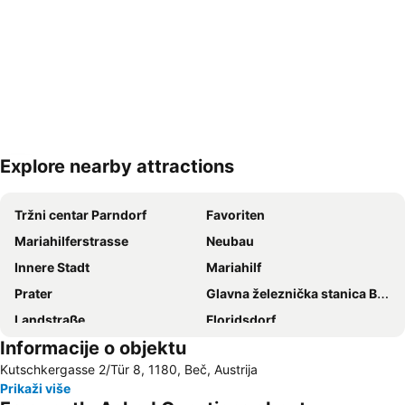
Explore nearby attractions
Proširi mapu
Tržni centar Parndorf
Favoriten
Mariahilferstrasse
Neubau
Innere Stadt
Mariahilf
Prater
Glavna železnička stanica Beč
Landstraße
Floridsdorf
Informacije o objektu
Vienna Airport
Šonbrunski zoološki vrt
Kutschkergasse 2/Tür 8, 1180, Beč, Austrija
Wiener Stadthalle
Leopoldstadt
Prikaži više
U-Bahnlinie U1
Meidling