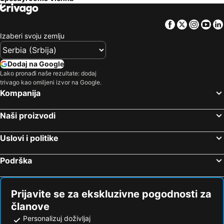
Facebook
Twitter
Insta
Yo
Izaberi svoju zemlju
Dodaj na Google
Lako pronađi naše rezultate: dodaj
trivago kao omiljeni izvor na Google.
Kompanija
Naši proizvodi
Uslovi i politike
Podrška
Prijavite se za ekskluzivne pogodnosti za
članove
Personalizuj doživljaj