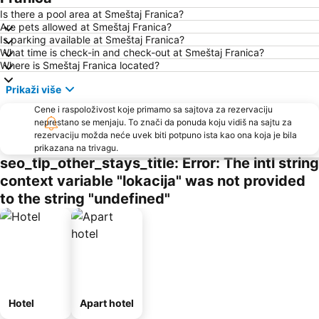
Is there a pool area at Smeštaj Franica?
Are pets allowed at Smeštaj Franica?
Is parking available at Smeštaj Franica?
What time is check-in and check-out at Smeštaj Franica?
Where is Smeštaj Franica located?
Prikaži više
Cene i raspoloživost koje primamo sa sajtova za rezervaciju
neprestano se menjaju. To znači da ponuda koju vidiš na sajtu za
rezervaciju možda neće uvek biti potpuno ista kao ona koja je bila
prikazana na trivagu.
seo_tlp_other_stays_title: Error: The intl string
context variable "lokacija" was not provided
to the string "undefined"
Hotel
Apart hotel