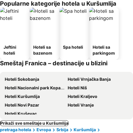
Popularne kategorije hotela u Kuršumlija
Jeftini
Hoteli sa
Spa hoteli
Hoteli sa
hoteli
bazenom
parkingom
Smeštaj Franica – destinacije u blizini
Hoteli Sokobanja
Hoteli Vrnjačka Banja
Hoteli Nacionalni park Kopaonik
Hoteli Niš
Hoteli Kuršumlija
Hoteli Kraljevo
Hoteli Novi Pazar
Hoteli Vranje
Hoteli Kruševac
Prikaži sve smeštaje u Kuršumlija
pretraga hotela
Evropa
Srbija
Kuršumlija