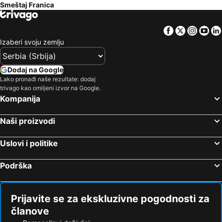
Smeštaj Franica
Facebook
Twitter
Insta
Yo
Izaberi svoju zemlju
Dodaj na Google
Lako pronađi naše rezultate: dodaj
trivago kao omiljeni izvor na Google.
Kompanija
Naši proizvodi
Uslovi i politike
Podrška
Prijavite se za ekskluzivne pogodnosti za
članove