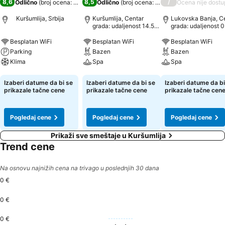
8,6
8,5
/
Odlično
(
broj ocena: 219
)
Odlično
(
broj ocena: 486
)
Ocena nije dost
Kuršumlija, Srbija
Kuršumlija, Centar
Lukovska Banja, C
grada: udaljenost 14.5
grada: udaljenost 0
km
km
Besplatan WiFi
Besplatan WiFi
Besplatan WiFi
Parking
Bazen
Bazen
Klima
Spa
Spa
Pogledaj cene
Pogledaj cene
Pogledaj cene
Izaberi datume da bi se
Izaberi datume da bi se
Izaberi datume da bi
prikazale tačne cene
prikazale tačne cene
prikazale tačne cen
Pogledaj cene
Pogledaj cene
Pogledaj cene
Prikaži sve smeštaje u Kuršumlija
Trend cene
Na osnovu najnižih cena na trivago u poslednjih 30 dana
0 €
0 €
0 €