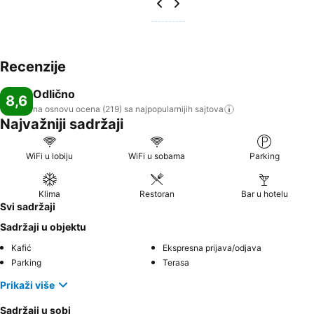
Recenzije
Odlično
8,6
na osnovu ocena (219) sa najpopularnijih
sajtova
Najvažniji sadržaji
WiFi u lobiju
WiFi u sobama
Parking
Klima
Restoran
Bar u hotelu
Svi sadržaji
Sadržaji u objektu
Kafić
Ekspresna prijava/odjava
Parking
Terasa
Prikaži više
Sadržaji u sobi