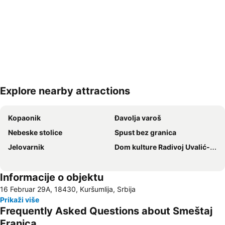
Explore nearby attractions
Proširi mapu
Kopaonik
Đavolja varoš
Nebeske stolice
Spust bez granica
Jelovarnik
Dom kulture Radivoj Uvalić-Bata
Informacije o objektu
16 Februar 29A, 18430, Kuršumlija, Srbija
Prikaži više
Frequently Asked Questions about Smeštaj
Franica