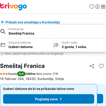
Favoriti
Prijavi
Men
Prikaži sve smeštaje u Kuršumlija
Destinacija
Smeštaj Franica
Dolazak/odlazak
Gosti i sobe
Izaberi datume
2 gosta, 1 soba.
Kako uplate koje primimo utiču na rangiranje
Smeštaj Franica
Deli
Do
Hostel
8,6
Odlično
(
broj ocena: 219
)
3 Zvezdice
16 Februar 29A, 18430, Kuršumlija, Srbija
Izaberi datume da bi se prikazale tačne cene
Izaberi datume da bi se prikazale tačne cene
Pogledaj cene
Pogledaj cene