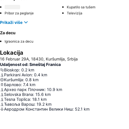
Kupatilo sa tušem
Pribor za peglanje
Televizija
Prikaži više
Za decu
Igraonica za decu
Lokacija
16 Februar 29A, 18430, Kuršumlija, Srbija
Udaljenost od: Smeštaj Franica
Bioskop
:
0.2
km
Parkirani Avion
:
0.4
km
Kuršumlija
:
0.8
km
Барлово
:
7.4
km
Архео парк Плочник
:
10.9
km
Selovska Brana
:
15.6
km
Tesna Toplica
:
18.1
km
Ђавоља Варош
:
19.2
km
Аеродром Константин Велики Ниш
:
52.1
km