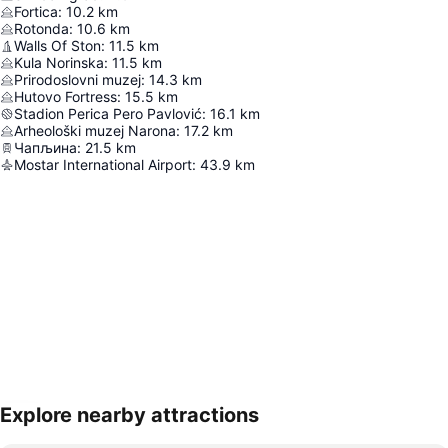
Fortica
:
10.2
km
Rotonda
:
10.6
km
Walls Of Ston
:
11.5
km
Kula Norinska
:
11.5
km
Prirodoslovni muzej
:
14.3
km
Hutovo Fortress
:
15.5
km
Stadion Perica Pero Pavlović
:
16.1
km
Arheološki muzej Narona
:
17.2
km
Чапљина
:
21.5
km
Mostar International Airport
:
43.9
km
Explore nearby attractions
Proširi mapu