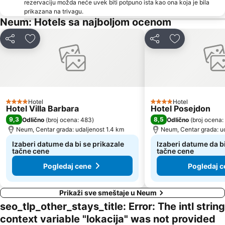
rezervaciju možda neće uvek biti potpuno ista kao ona koja je bila
prikazana na trivagu.
Neum: Hotels sa najboljom ocenom
Deli
Dodati u favorite
Deli
Dodati u favo
Hotel
Hotel
4 Zvezdice
4 Zvezdice
Hotel Villa Barbara
Hotel Posejdon
9,3
8,5
Odlično
(
broj ocena: 483
)
Odlično
(
broj ocena:
Neum, Centar grada: udaljenost 1.4 km
Neum, Centar grada: ud
Izaberi datume da bi se prikazale
Izaberi datume da bi
tačne cene
tačne cene
Pogledaj cene
Pogledaj c
Prikaži sve smeštaje u Neum
seo_tlp_other_stays_title: Error: The intl string
context variable "lokacija" was not provided