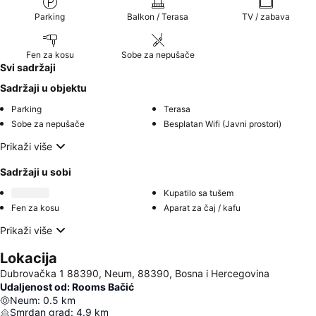
Parking
Balkon / Terasa
TV / zabava
Fen za kosu
Sobe za nepušače
Svi sadržaji
Sadržaji u objektu
Parking
Terasa
Sobe za nepušače
Besplatan Wifi (Javni prostori)
Prikaži više
Sadržaji u sobi
Kupatilo sa tušem
Fen za kosu
Aparat za čaj / kafu
Prikaži više
Lokacija
Dubrovačka 1 88390, Neum, 88390, Bosna i Hercegovina
Udaljenost od: Rooms Bačić
Neum
:
0.5
km
Smrdan grad
:
4.9
km