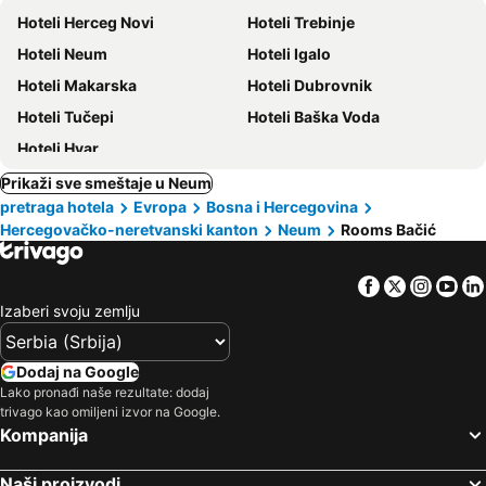
Hoteli Herceg Novi
Hoteli Trebinje
Hoteli Neum
Hoteli Igalo
Hoteli Makarska
Hoteli Dubrovnik
Hoteli Tučepi
Hoteli Baška Voda
Hoteli Hvar
Prikaži sve smeštaje u Neum
pretraga hotela
Evropa
Bosna i Hercegovina
Hercegovačko-neretvanski kanton
Neum
Rooms Bačić
Facebook
Twitter
Insta
Yo
Izaberi svoju zemlju
Dodaj na Google
Lako pronađi naše rezultate: dodaj
trivago kao omiljeni izvor na Google.
Kompanija
Naši proizvodi