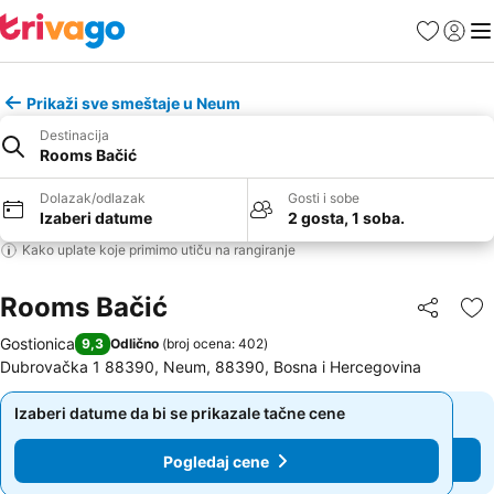
Favoriti
Prijavi
Men
Prikaži sve smeštaje u Neum
Destinacija
Rooms Bačić
Dolazak/odlazak
Gosti i sobe
Izaberi datume
2 gosta, 1 soba.
Kako uplate koje primimo utiču na rangiranje
Rooms Bačić
Deli
Do
Gostionica
9,3
Odlično
(
broj ocena: 402
)
Dubrovačka 1 88390, Neum, 88390, Bosna i Hercegovina
Izaberi datume da bi se prikazale tačne cene
Izaberi datume da bi se prikazale tačne cene
Pogledaj cene
Pogledaj cene