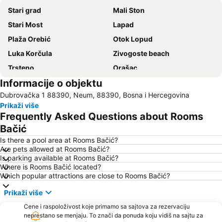
Stari grad
Mali Ston
Stari Most
Lapad
Plaža Orebić
Otok Lopud
Luka Korčula
Zivogoste beach
Trsteno
Orašac
Informacije o objektu
Parco Nazionale nell'isola di Mljet
Ljubač
Dubrovačka 1 88390, Neum, 88390, Bosna i Hercegovina
Koločep
Gradski stadion Lapad
Prikaži više
Šipanska Luka
Zaostrog
Frequently Asked Questions about Rooms
Badija
Zaton
Bačić
Mostar Airport
Mokošica
Is there a pool area at Rooms Bačić?
Are pets allowed at Rooms Bačić?
Neretva
Donje Obuljeno
Is parking available at Rooms Bačić?
Where is Rooms Bačić located?
Gruž
Which popular attractions are close to Rooms Bačić?
Prikaži više
Cene i raspoloživost koje primamo sa sajtova za rezervaciju
neprestano se menjaju. To znači da ponuda koju vidiš na sajtu za