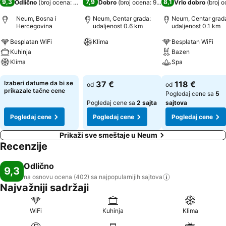
9,3
7,9
8,1
Odlično
(
broj ocena: 402
)
Dobro
(
broj ocena: 991
)
Vrlo dobro
(
broj o
Neum, Bosna i
Neum, Centar grada:
Neum, Centar grad
Hercegovina
udaljenost 0.6 km
udaljenost 0.1 km
Besplatan WiFi
Klima
Besplatan WiFi
Kuhinja
Bazen
Pogledaj cene
Klima
Spa
Pogledaj cene
Pogledaj cene
Izaberi datume da bi se
37 €
118 €
od
od
prikazale tačne cene
Pogledaj cene sa
5
Pogledaj cene sa
2 sajta
sajtova
Pogledaj cene
Pogledaj cene
Pogledaj cene
Prikaži sve smeštaje u Neum
Recenzije
Odlično
9,3
na osnovu ocena (402) sa najpopularnijih
sajtova
Najvažniji sadržaji
WiFi
Kuhinja
Klima