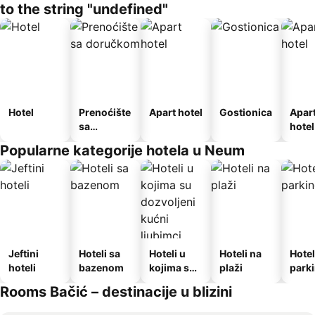
to the string "undefined"
Hotel
Prenoćište
Apart hotel
Gostionica
Apar
sa
hotel
doručkom
Popularne kategorije hotela u Neum
Jeftini
Hoteli sa
Hoteli u
Hoteli na
Hotel
hoteli
bazenom
kojima su
plaži
park
dozvoljeni
Rooms Bačić – destinacije u blizini
kućni
ljubimci