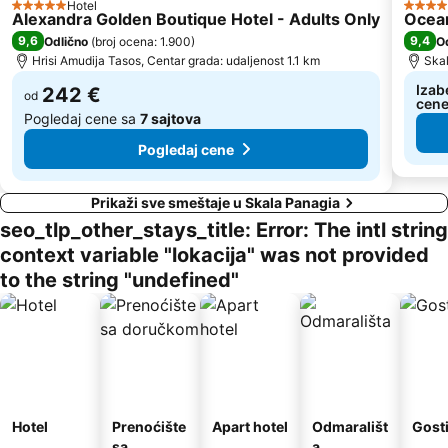
Hotel
5 Zvezdice
4 Zvez
Alexandra Golden Boutique Hotel - Adults Only
Ocea
9,6
9,4
Odlično
(
broj ocena: 1.900
)
O
Hrisi Amudija Tasos, Centar grada: udaljenost 1.1 km
Skal
Izab
242 €
od
cen
Pogledaj cene sa
7 sajtova
Pogledaj cene
Prikaži sve smeštaje u Skala Panagia
seo_tlp_other_stays_title: Error: The intl string
context variable "lokacija" was not provided
to the string "undefined"
Hotel
Prenoćište
Apart hotel
Odmarališt
Gost
sa
a