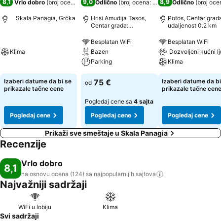
8,1
9,0
8,9
Vrlo dobro
(
broj ocena: 124
)
Odlično
(
broj ocena: 446
)
Odlično
(
broj oce
Skala Panagia, Grčka
Hrisi Amudija Tasos,
Potos, Centar grad
Centar grada:
udaljenost 0.2 km
udaljenost 0.8 km
Besplatan WiFi
Besplatan WiFi
Klima
Bazen
Dozvoljeni kućni l
Parking
Klima
Izaberi datume da bi se
75 €
Izaberi datume da bi
od
prikazale tačne cene
prikazale tačne cen
Pogledaj cene sa
4 sajta
Pogledaj cene
Pogledaj cene
Pogledaj cene
Prikaži sve smeštaje u Skala Panagia
Recenzije
Vrlo dobro
8,1
na osnovu ocena (124) sa najpopularnijih
sajtova
Najvažniji sadržaji
WiFi u lobiju
Klima
Svi sadržaji