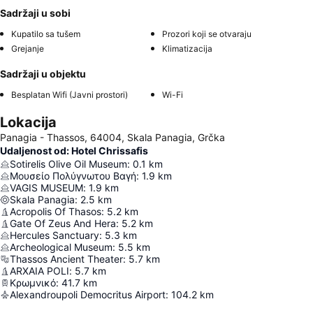
Sadržaji u sobi
Kupatilo sa tušem
Prozori koji se otvaraju
Grejanje
Klimatizacija
Sadržaji u objektu
Besplatan Wifi (Javni prostori)
Wi-Fi
Lokacija
Panagia - Thassos, 64004, Skala Panagia, Grčka
Udaljenost od: Hotel Chrissafis
Sotirelis Olive Oil Museum
:
0.1
km
Μουσείο Πολύγνωτου Βαγή
:
1.9
km
VAGIS MUSEUM
:
1.9
km
Skala Panagia
:
2.5
km
Acropolis Of Thasos
:
5.2
km
Gate Of Zeus And Hera
:
5.2
km
Hercules Sanctuary
:
5.3
km
Archeological Museum
:
5.5
km
Thassos Ancient Theater
:
5.7
km
ARXAIA POLI
:
5.7
km
Κρωμνικό
:
41.7
km
Alexandroupoli Democritus Airport
:
104.2
km