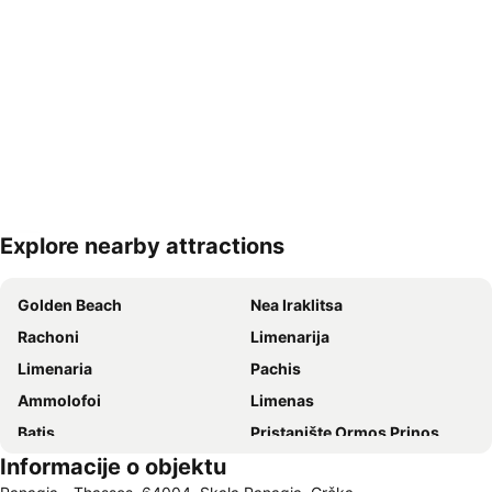
Explore nearby attractions
Proširi mapu
Golden Beach
Nea Iraklitsa
Rachoni
Limenarija
Limenaria
Pachis
Ammolofoi
Limenas
Βatis
Pristanište Ormos Prinos
Informacije o objektu
Aliki
Mermerna plaža