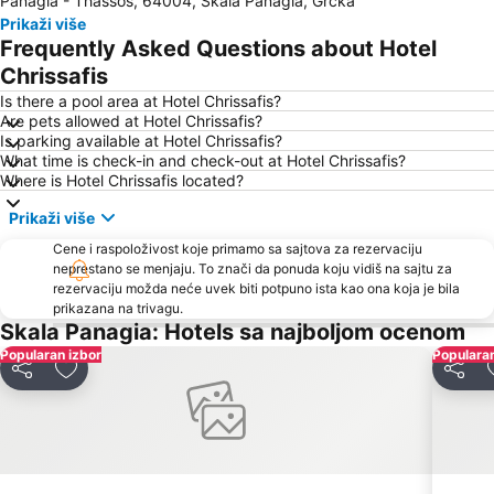
Panagia - Thassos, 64004, Skala Panagia, Grčka
Sarakina
Plaža Pefkari
Prikaži više
Psili Ammos
Nea Peramos
Frequently Asked Questions about Hotel
Makryammos
Plaža Perigiali
Chrissafis
Irakleitsa Αlana
Traditional Settlement of Panagia
Is there a pool area at Hotel Chrissafis?
Are pets allowed at Hotel Chrissafis?
Plaža Paradise
Keramoti
Is parking available at Hotel Chrissafis?
What time is check-in and check-out at Hotel Chrissafis?
Skala Marion
Limenas Port
Where is Hotel Chrissafis located?
Ammoglossa - Keramoti
Τimios Stavros
Prikaži više
Toska
Dassilio Prinou
Cene i raspoloživost koje primamo sa sajtova za rezervaciju
Νοtos
Astrida
neprestano se menjaju. To znači da ponuda koju vidiš na sajtu za
rezervaciju možda neće uvek biti potpuno ista kao ona koja je bila
Kavala International Airport
Port of Kavala
prikazana na trivagu.
Kazaviti
Rossogremos
Skala Panagia: Hotels sa najboljom ocenom
Popularan izbor
Atspas
Plaža Glastres
Popularan
Deli
Dodati u favorite
Deli
Thassos Festival
Traditional Settlement of Kastro
Traditional Settlement of Alyki
Agios Antonios
Iris Gold
Trypiti
Arogi