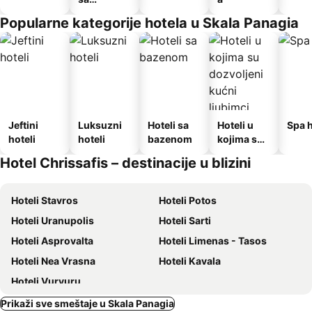
doručkom
Popularne kategorije hotela u Skala Panagia
Jeftini
Luksuzni
Hoteli sa
Hoteli u
Spa h
hoteli
hoteli
bazenom
kojima su
dozvoljeni
Hotel Chrissafis – destinacije u blizini
kućni
ljubimci
Hoteli Stavros
Hoteli Potos
Hoteli Uranupolis
Hoteli Sarti
Hoteli Asprovalta
Hoteli Limenas - Tasos
Hoteli Nea Vrasna
Hoteli Kavala
Hoteli Vurvuru
Prikaži sve smeštaje u Skala Panagia