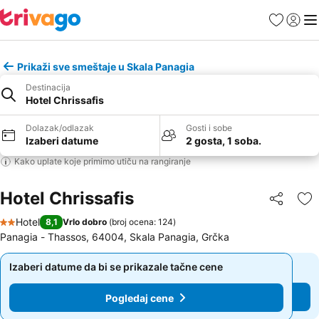
Favoriti
Prijavi
Men
Prikaži sve smeštaje u Skala Panagia
Destinacija
Hotel Chrissafis
Dolazak/odlazak
Gosti i sobe
Izaberi datume
2 gosta, 1 soba.
Kako uplate koje primimo utiču na rangiranje
Hotel Chrissafis
Deli
Do
Hotel
8,1
Vrlo dobro
(
broj ocena: 124
)
2 Zvezdice
Panagia - Thassos, 64004, Skala Panagia, Grčka
Izaberi datume da bi se prikazale tačne cene
Izaberi datume da bi se prikazale tačne cene
Pogledaj cene
Pogledaj cene