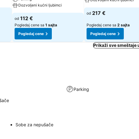
Dozvoljeni kućni ljubimci
217 €
od
112 €
od
Pogledaj cene sa
1 sajta
Pogledaj cene sa
2 sajta
Pogledaj cene
Pogledaj cene
Prikaži sve smeštaje 
Parking
šače
Sobe za nepušače