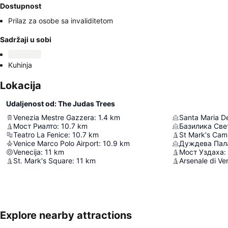
Dostupnost
Prilaz za osobe sa invaliditetom
Sadržaji u sobi
Kuhinja
Lokacija
Udaljenost od: The Judas Trees
Venezia Mestre Gazzera
:
1.4
km
Santa Maria De
Мост Риалто
:
10.7
km
Базилика Све
Teatro La Fenice
:
10.7
km
St Mark's Cam
Venice Marco Polo Airport
:
10.9
km
Дуждева Пал
Venecija
:
11
km
Мост Уздаха
:
St. Mark's Square
:
11
km
Arsenale di Ve
Explore nearby attractions