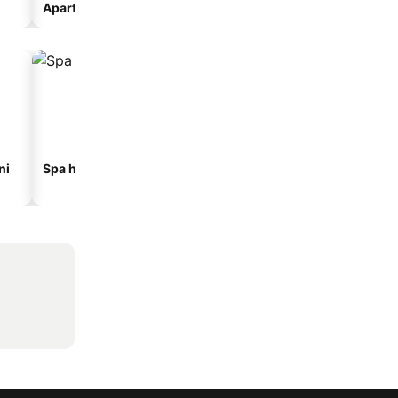
Apart-hotel
Kamp
ni
Spa hoteli
Hoteli na plaži