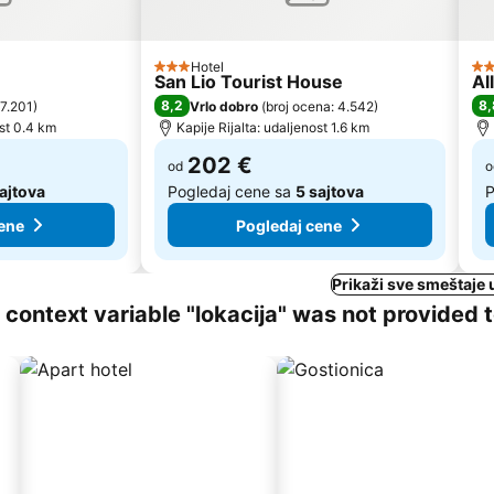
Hotel
3 Zvezdice
3 
San Lio Tourist House
Al
8,2
8,
 7.201
)
Vrlo dobro
(
broj ocena: 4.542
)
ost 0.4 km
Kapije Rijalta: udaljenost 1.6 km
202 €
od
o
sajtova
Pogledaj cene sa
5 sajtova
P
ene
Pogledaj cene
Prikaži sve smeštaje 
ng context variable "lokacija" was not provided 