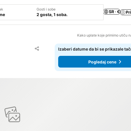
ak
Gosti i sobe
SR · €
Pr
ume
2 gosta, 1 soba.
Kako uplate koje primimo utiču n
Dodati u favorite
Izaberi datume da bi se prikazale ta
Deli
Pogledaj cene