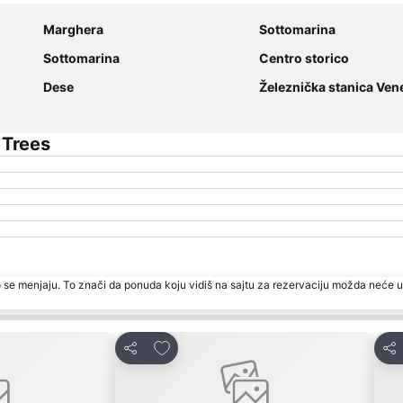
Marghera
Sottomarina
Sottomarina
Centro storico
Dese
Železnička stanica Venecija Sa
 Trees
 se menjaju. To znači da ponuda koju vidiš na sajtu za rezervaciju možda neće u
te
Dodati u favorite
Deli
Del