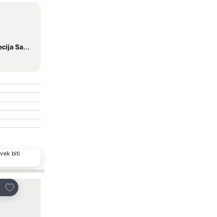
nta Lucia
vek biti
Popularan izbor
Dodati u favorite
Dodati u favorite
i
Deli