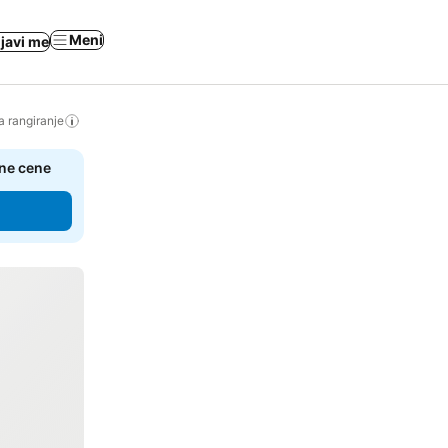
Meni
ijavi me
a rangiranje
čne cene