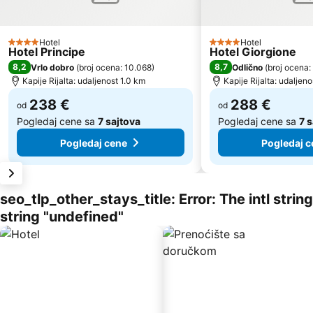
Hotel
Hotel
4 Zvezdice
4 Zvezdice
Hotel Principe
Hotel Giorgione
8,2
8,7
Vrlo dobro
(
broj ocena: 10.068
)
Odlično
(
broj ocena:
Kapije Rijalta: udaljenost 1.0 km
Kapije Rijalta: udaljen
238 €
288 €
od
od
Pogledaj cene sa
7 sajtova
Pogledaj cene sa
7 
Pogledaj cene
Pogledaj c
seo_tlp_other_stays_title: Error: The intl stri
string "undefined"