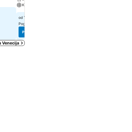
Klima
115 €
od
141 €
od
Pogledaj cene sa
1 sajta
Pogledaj cene sa
5 sajtova
Pogledaj cene
Pogledaj cene
u Venecija