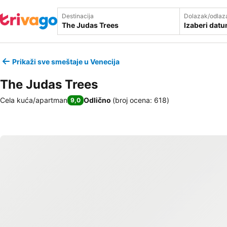
Destinacija
Dolazak/odlaz
Izaberi dat
Prikaži sve smeštaje u Venecija
The Judas Trees
Cela kuća/apartman
Odlično
(
broj ocena: 618
)
9,0