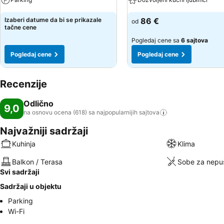
Izaberi datume da bi se prikazale
86 €
od
tačne cene
Pogledaj cene sa
6 sajtova
Pogledaj cene
Pogledaj cene
Recenzije
Odlično
9,0
na osnovu ocena (618) sa najpopularnijih
sajtova
Najvažniji sadržaji
Kuhinja
Klima
Balkon / Terasa
Sobe za nepu
Svi sadržaji
Sadržaji u objektu
Parking
Wi-Fi