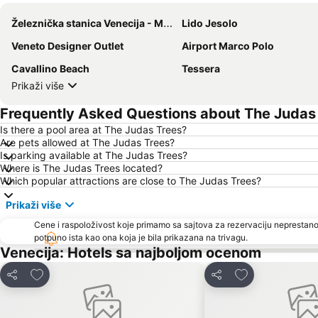
Železnička stanica Venecija - Mestre
Lido Jesolo
Veneto Designer Outlet
Airport Marco Polo
Cavallino Beach
Tessera
Prikaži više
Frequently Asked Questions about The Judas
Is there a pool area at The Judas Trees?
Are pets allowed at The Judas Trees?
Is parking available at The Judas Trees?
Where is The Judas Trees located?
Which popular attractions are close to The Judas Trees?
Prikaži više
Cene i raspoloživost koje primamo sa sajtova za rezervaciju neprestano
potpuno ista kao ona koja je bila prikazana na trivagu.
Venecija: Hotels sa najboljom ocenom
Dodati u favorite
Dodati u favori
Deli
Deli