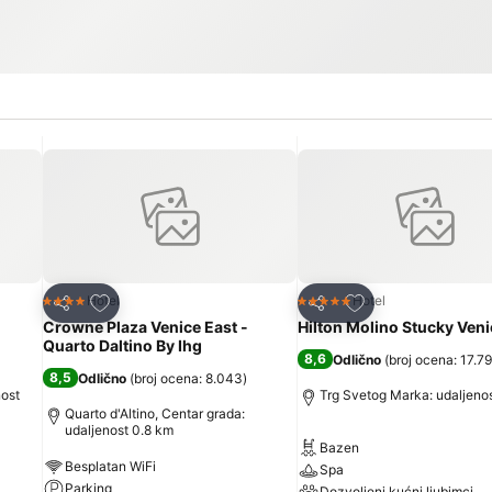
Dodati u favorite
Dodati u favorite
Hotel
Hotel
4 Zvezdice
5 Zvezdice
Deli
Deli
Crowne Plaza Venice East -
Hilton Molino Stucky Veni
Quarto Daltino By Ihg
8,6
Odlično
(
broj ocena: 17.7
8,5
Odlično
(
broj ocena: 8.043
)
nost
Trg Svetog Marka: udaljenos
Quarto d'Altino, Centar grada:
udaljenost 0.8 km
Bazen
Besplatan WiFi
Spa
Parking
Dozvoljeni kućni ljubimci