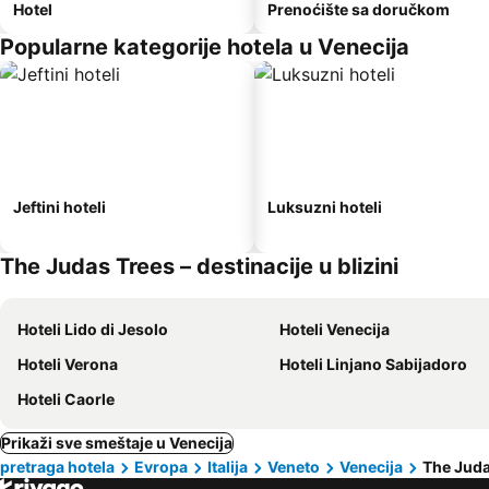
Hotel
Prenoćište sa doručkom
Popularne kategorije hotela u Venecija
Jeftini hoteli
Luksuzni hoteli
The Judas Trees – destinacije u blizini
Hoteli Lido di Jesolo
Hoteli Venecija
Hoteli Verona
Hoteli Linjano Sabijadoro
Hoteli Caorle
Prikaži sve smeštaje u Venecija
pretraga hotela
Evropa
Italija
Veneto
Venecija
The Juda