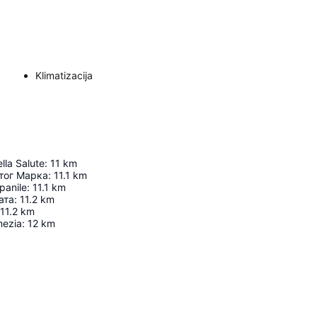
Klimatizacija
lla Salute
:
11
km
тог Марка
:
11.1
km
panile
:
11.1
km
ата
:
11.2
km
11.2
km
nezia
:
12
km
Proširi mapu