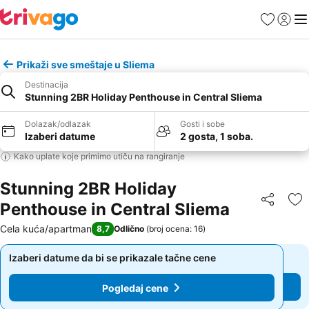
Favoriti
Prijavi
Men
Prikaži sve smeštaje u Sliema
Destinacija
Stunning 2BR Holiday Penthouse in Central Sliema
Dolazak/odlazak
Gosti i sobe
Izaberi datume
2 gosta, 1 soba.
Kako uplate koje primimo utiču na rangiranje
Stunning 2BR Holiday
Penthouse in Central Sliema
Deli
Do
Cela kuća/apartman
8,7
Odlično
(
broj ocena: 16
)
Izaberi datume da bi se prikazale tačne cene
Izaberi datume da bi se prikazale tačne cene
Pogledaj cene
Pogledaj cene