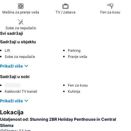
Mašina za pranje veša
TV / zabava
Fen za kosu
Sobe za nepušače
Svi sadržaji
Sadržaji u objektu
Lift
Parking
Sobe za nepušače
Pranje veša
Prikaži više
Sadržaji u sobi
Fen za kosu
Kablovski TV kanali
Kuhinja
Prikaži više
Lokacija
Udaljenost od: Stunning 2BR Holiday Penthouse in Central
Sliema
Sliema
:
1.1
km