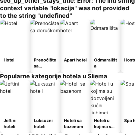
seo_tlp_other_stays_title: Error: The intl string
context variable "lokacija" was not provided
to the string "undefined"
Hotel
Prenoćište
Apart hotel
Odmarališt
Host
sa
a
doručkom
Popularne kategorije hotela u Sliema
Jeftini
Luksuzni
Hoteli sa
Hoteli u
Spa h
hoteli
hoteli
bazenom
kojima su
dozvoljeni