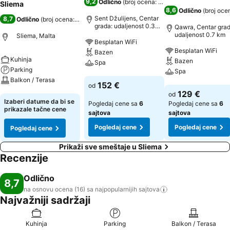
9,2
Odlično
(
broj ocena: 17.650
)
Sliema
8,6
Odlično
(
broj oce
Sent Džulijens, Centar
8,7
Odlično
(
broj ocena: 16
)
grada: udaljenost 0.3
Qawra, Centar grad
km
udaljenost 0.7 km
Sliema, Malta
Besplatan WiFi
Besplatan WiFi
Bazen
Kuhinja
Bazen
Spa
Parking
Spa
Balkon / Terasa
Pogledaj cene
152 €
od
Pogledaj cene
129 €
od
Pogledaj cene
Izaberi datume da bi se
Pogledaj cene sa
6
Pogledaj cene sa
6
prikazale tačne cene
sajtova
sajtova
Pogledaj cene
Pogledaj cene
Pogledaj cene
Prikaži sve smeštaje u Sliema
Recenzije
Odlično
8,7
na osnovu ocena (16) sa najpopularnijih
sajtova
Najvažniji sadržaji
Kuhinja
Parking
Balkon / Terasa