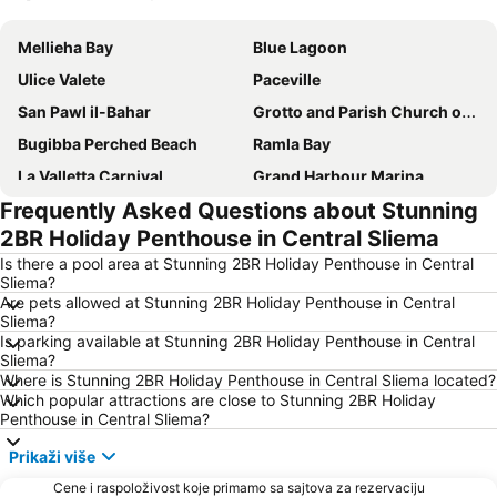
Proširi mapu
Mellieha Bay
Blue Lagoon
Ulice Valete
Paceville
San Pawl il-Bahar
Grotto and Parish Church of St Paul
Bugibba Perched Beach
Ramla Bay
La Valletta Carnival
Grand Harbour Marina
Frequently Asked Questions about Stunning
Valletta and Floriana Fortifications
San Anton Palace
2BR Holiday Penthouse in Central Sliema
Malta International Airport
Qawra
Is there a pool area at Stunning 2BR Holiday Penthouse in Central
Ghajn Tuffieha
Sliema?
Are pets allowed at Stunning 2BR Holiday Penthouse in Central
Sliema?
Is parking available at Stunning 2BR Holiday Penthouse in Central
Sliema?
Where is Stunning 2BR Holiday Penthouse in Central Sliema located?
Which popular attractions are close to Stunning 2BR Holiday
Penthouse in Central Sliema?
Prikaži više
Cene i raspoloživost koje primamo sa sajtova za rezervaciju