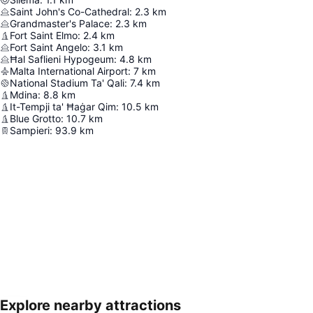
Saint John's Co-Cathedral
:
2.3
km
Grandmaster's Palace
:
2.3
km
Fort Saint Elmo
:
2.4
km
Fort Saint Angelo
:
3.1
km
Ħal Saflieni Hypogeum
:
4.8
km
Malta International Airport
:
7
km
National Stadium Ta' Qali
:
7.4
km
Mdina
:
8.8
km
It-Tempji ta' Ħaġar Qim
:
10.5
km
Blue Grotto
:
10.7
km
Sampieri
:
93.9
km
Explore nearby attractions