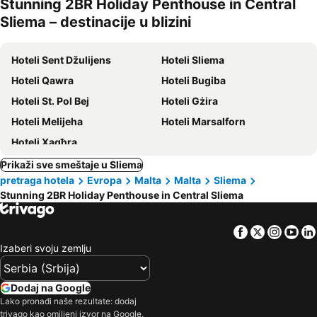
Stunning 2BR Holiday Penthouse in Central
kućni
Sliema – destinacije u blizini
ljubimci
Hoteli Sent Džulijens
Hoteli Sliema
Hoteli Qawra
Hoteli Bugiba
Hoteli St. Pol Bej
Hoteli Gżira
Hoteli Melijeha
Hoteli Marsalforn
Hoteli Xagħra
Prikaži sve smeštaje u Sliema
pretraga hotela
Evropa
Malta
Malta
Sliema
Stunning 2BR Holiday Penthouse in Central Sliema
Facebook
Twitter
Insta
Yo
Izaberi svoju zemlju
Dodaj na Google
Lako pronađi naše rezultate: dodaj
trivago kao omiljeni izvor na Google.