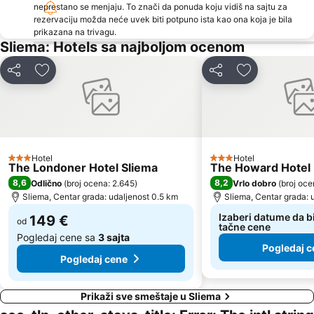
neprestano se menjaju. To znači da ponuda koju vidiš na sajtu za
rezervaciju možda neće uvek biti potpuno ista kao ona koja je bila
prikazana na trivagu.
Sliema: Hotels sa najboljom ocenom
Deli
Dodati u favorite
Deli
Dodati u favo
Hotel
Hotel
3 Zvezdice
3 Zvezdice
The Londoner Hotel Sliema
The Howard Hotel
8,6
8,2
Odlično
(
broj ocena: 2.645
)
Vrlo dobro
(
broj oce
Sliema, Centar grada: udaljenost 0.5 km
Sliema, Centar grada: 
Izaberi datume da bi
149 €
od
tačne cene
Pogledaj cene sa
3 sajta
Pogledaj c
Pogledaj cene
Prikaži sve smeštaje u Sliema