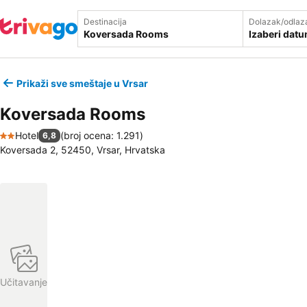
Destinacija
Dolazak/odlaz
Izaberi dat
Prikaži sve smeštaje u Vrsar
Koversada Rooms
Hotel
(
broj ocena: 1.291
)
6,8
2 Zvezdice
Koversada 2, 52450, Vrsar, Hrvatska
Učitavanje