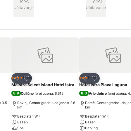
Učitavanje
Učitavanje
Dodati u favorite
Dodati u favorite
Hotel
Hotel
4 Zvezdice
3 Zvezdice
Deli
Deli
Maistra Select Island Hotel Istra
Hotel Istra Plava Laguna
8,9
8,0
Odlično
(
broj ocena: 6.615
)
Vrlo dobro
(
broj ocena: 4
t 3.5
Rovinj, Centar grada: udaljenost 2.6
Poreč, Centar grada: udaljen
km
km
Besplatan WiFi
Besplatan WiFi
Bazen
Bazen
Spa
Parking