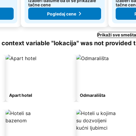
Izaberi datume da bi se prikazale
Izaberi d
tačne cene
tačne cen
Pogledaj cene
Prikaži sve smešta
ng context variable "lokacija" was not provided 
Apart hotel
Odmarališta