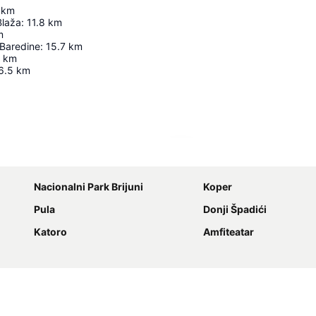
km
Blaža
:
11.8
km
m
 Baredine
:
15.7
km
km
6.5
km
Proširi mapu
Nacionalni Park Brijuni
Koper
Pula
Donji Špadići
Katoro
Amfiteatar