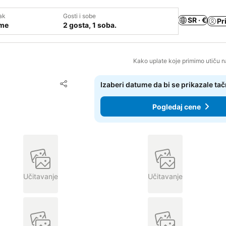
ak
Gosti i sobe
SR · €
Pr
ume
2 gosta, 1 soba.
Kako uplate koje primimo utiču n
Dodati u favorite
Izaberi datume da bi se prikazale ta
Deli
Pogledaj cene
Učitavanje
Učitavanje