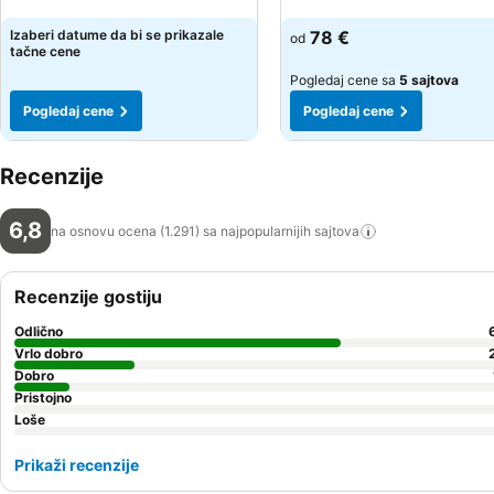
Pogledaj cene
Pogledaj cene
Izaberi datume da bi se prikazale
78 €
od
tačne cene
Pogledaj cene sa
5 sajtova
Pogledaj cene
Pogledaj cene
Recenzije
6,8
na osnovu ocena (1.291) sa najpopularnijih
sajtova
Recenzije gostiju
Odlično
Vrlo dobro
Dobro
Pristojno
Loše
Prikaži recenzije