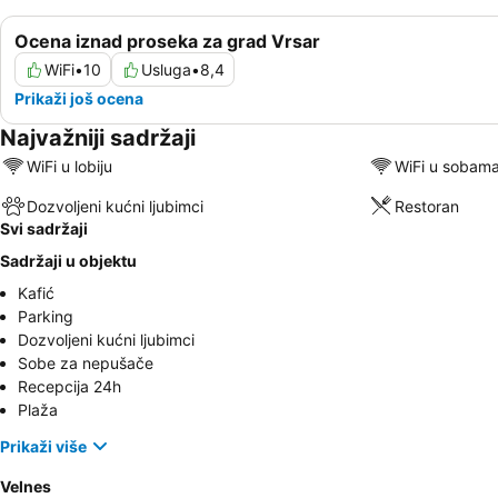
Ocena iznad proseka za grad Vrsar
WiFi
•
10
Usluga
•
8,4
Prikaži još ocena
Najvažniji sadržaji
WiFi u lobiju
WiFi u sobam
Dozvoljeni kućni ljubimci
Restoran
Svi sadržaji
Sadržaji u objektu
Kafić
Parking
Dozvoljeni kućni ljubimci
Sobe za nepušače
Recepcija 24h
Plaža
Prikaži više
Velnes