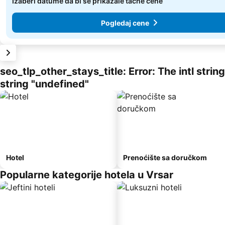
Izaberi datume da bi se prikazale tačne cene
Pogledaj cene
seo_tlp_other_stays_title: Error: The intl stri
string "undefined"
Hotel
Prenoćište sa doručkom
Popularne kategorije hotela u Vrsar