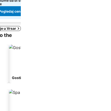
atume da bi se prikazale
Izaberi datume da bi se prikazale
e
tačne cene
Pogledaj cene
Pogledaj cene
je u Vrsar
to the
Gostionica
Apart-hotel