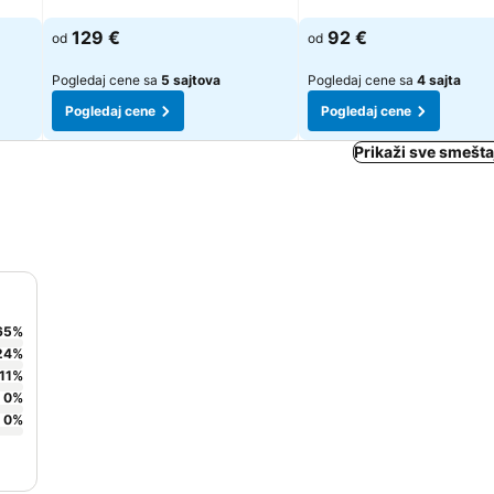
Pogledaj cene
Pogledaj cene
129 €
92 €
od
od
Pogledaj cene sa
5 sajtova
Pogledaj cene sa
4 sajta
Pogledaj cene
Pogledaj cene
Prikaži sve smešta
65
%
24
%
11
%
0
%
0
%