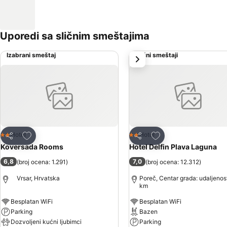
Uporedi sa sličnim smeštajima
Izabrani smeštaj
Slični smeštaji
sledeće
Dodati u favorite
Dodati u favorite
Hotel
Hotel
2 Zvezdice
2 Zvezdice
Deli
Deli
Koversada Rooms
Hotel Delfin Plava Laguna
6,8
7,0
(
broj ocena: 1.291
)
(
broj ocena: 12.312
)
Vrsar, Hrvatska
Poreč, Centar grada: udaljenos
km
Besplatan WiFi
Besplatan WiFi
Parking
Bazen
Dozvoljeni kućni ljubimci
Parking