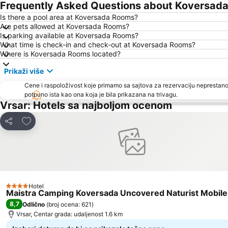
Frequently Asked Questions about Koversad
Is there a pool area at Koversada Rooms?
Are pets allowed at Koversada Rooms?
Is parking available at Koversada Rooms?
What time is check-in and check-out at Koversada Rooms?
Where is Koversada Rooms located?
Prikaži više
Cene i raspoloživost koje primamo sa sajtova za rezervaciju neprestano
potpuno ista kao ona koja je bila prikazana na trivagu.
Vrsar: Hotels sa najboljom ocenom
Dodati u favorite
Deli
Hotel
4 Zvezdice
Maistra Camping Koversada Uncovered Naturist Mobil
8,7
Odlično
(
broj ocena: 621
)
Vrsar, Centar grada: udaljenost 1.6 km