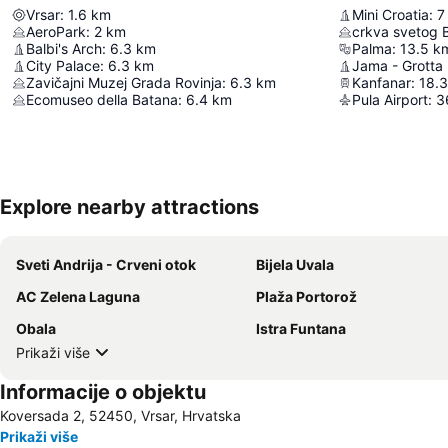
Vrsar
:
1.6
km
Mini Croatia
:
7
AeroPark
:
2
km
crkva svetog 
Balbi's Arch
:
6.3
km
Palma
:
13.5
k
City Palace
:
6.3
km
Jama - Grotta
Zavičajni Muzej Grada Rovinja
:
6.3
km
Kanfanar
:
18.3
Ecomuseo della Batana
:
6.4
km
Pula Airport
:
3
Explore nearby attractions
Sveti Andrija - Crveni otok
Bijela Uvala
AC Zelena Laguna
Plaža Portorož
Obala
Istra Funtana
Prikaži više
Informacije o objektu
Koversada 2, 52450, Vrsar, Hrvatska
Prikaži više