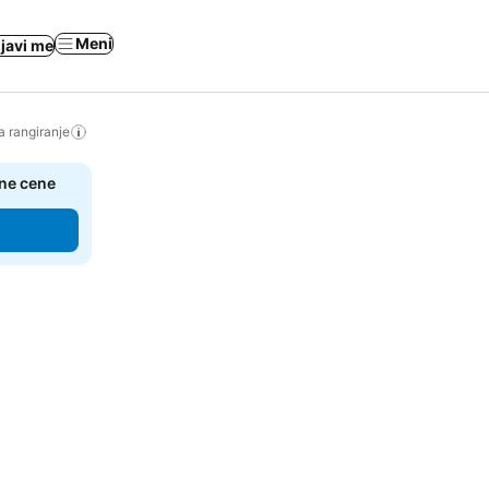
Meni
ijavi me
a rangiranje
čne cene