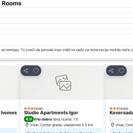
a Rooms
 se menjaju. To znači da ponuda koju vidiš na sajtu za rezervaciju možda neće u
Dodati u favorite
Dodati
Deli
Deli
Hotel
Hotel
3 Zvezdice
3 Zvezdice
e homes
Studio Apartments Igor
Koversad
8,0
/
Vrlo dobro
(
broj ocena: 17
)
Ocena nije d
Vrsar, Centar grada: udaljenost 0.5 km
Vrsar, Cen