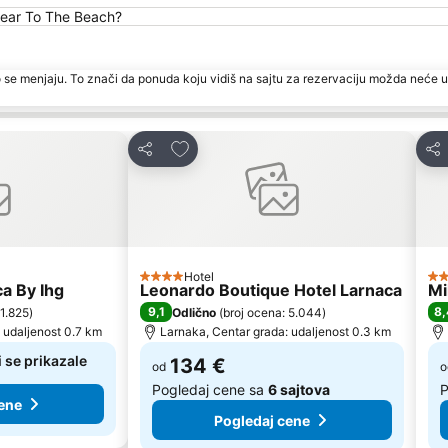
Near To The Beach?
 se menjaju. To znači da ponuda koju vidiš na sajtu za rezervaciju možda neće u
te
Dodati u favorite
Deli
Del
Hotel
4 Zvezdice
3 
ca By Ihg
Leonardo Boutique Hotel Larnaca
Mi
9,1
8,
 1.825
)
Odlično
(
broj ocena: 5.044
)
 udaljenost 0.7 km
Larnaka, Centar grada: udaljenost 0.3 km
 se prikazale
134 €
od
o
Pogledaj cene sa
6 sajtova
P
ene
Pogledaj cene