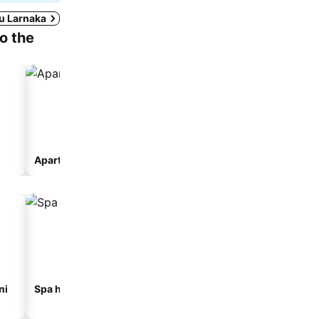
 u Larnaka
to the
Apart-hotel
ni
Spa hoteli
Hoteli na plaži