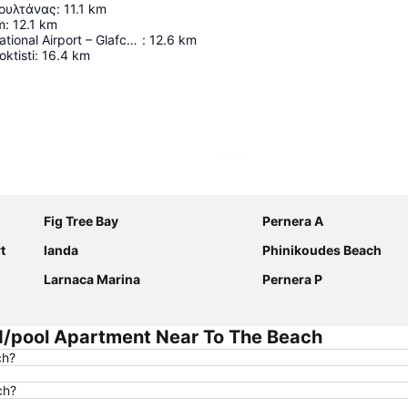
ουλτάνας
:
11.1
km
m
:
12.1
km
Larnaca International Airport – Glafcos Clerides
:
12.6
km
ktisti
:
16.4
km
Proširi mapu
Fig Tree Bay
Pernera A
t
landa
Phinikoudes Beach
Larnaca Marina
Pernera P
d/pool Apartment Near To The Beach
ch?
ch?