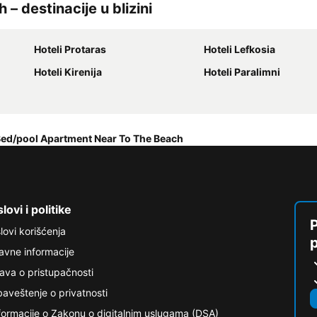
 destinacije u blizini
Hoteli Protaras
Hoteli Lefkosia
Hoteli Kirenija
Hoteli Paralimni
Bed/pool Apartment Near To The Beach
lovi i politike
P
lovi korišćenja
avne informacije
java o pristupačnosti
aveštenje o privatnosti
formacije o Zakonu o digitalnim uslugama (DSA)