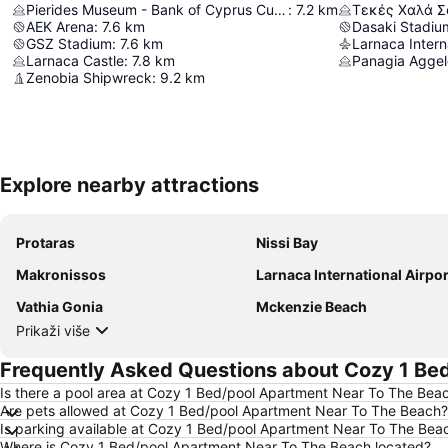
Pierides Museum - Bank of Cyprus Cultural Foundation
:
7.2
km
Τεκές Χαλά Σ
AEK Arena
:
7.6
km
Dasaki Stadiu
GSZ Stadium
:
7.6
km
Larnaca Castle
:
7.8
km
Panagia Aggelo
Zenobia Shipwreck
:
9.2
km
Explore nearby attractions
Protaras
Nissi Bay
Makronissos
Larnaca International Airpor
Vathia Gonia
Mckenzie Beach
Prikaži više
Frequently Asked Questions about Cozy 1 Be
Is there a pool area at Cozy 1 Bed/pool Apartment Near To The Bea
Are pets allowed at Cozy 1 Bed/pool Apartment Near To The Beach?
Is parking available at Cozy 1 Bed/pool Apartment Near To The Bea
Where is Cozy 1 Bed/pool Apartment Near To The Beach located?