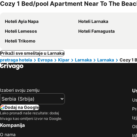
Cozy 1 Bed/pool Apartment Near To The Beach –
Hoteli Ayia Napa
Hoteli Larnaka
Hoteli Lemesos
Hoteli Famagusta
Hoteli Trikomo
Prikaži sve smeštaje u Larnaka
pretraga hotela
Evropa
Kipar
Larnaka
Larnaka
Cozy 1 
Izaberi svoju zemlju
Us
Us
Dodaj na Google
Pr
Lako pronađi naše rezultate: dodaj
Iz
trivago kao omiljeni izvor na Google.
Kompanija
Ob
O nama
In