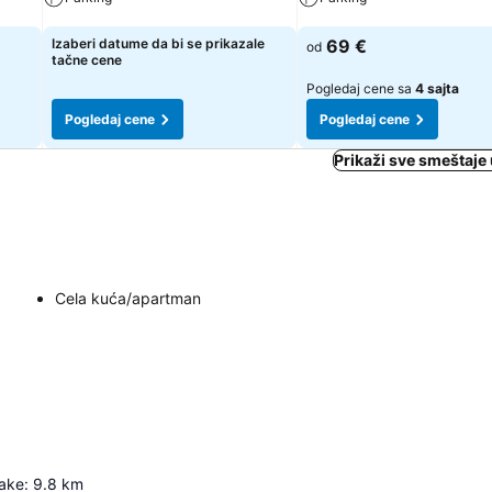
Pogledaj cene
Pogledaj cene
Izaberi datume da bi se prikazale
69 €
od
tačne cene
Pogledaj cene sa
4 sajta
Pogledaj cene
Pogledaj cene
Prikaži sve smeštaje
Cela kuća/apartman
Lake
:
9.8
km