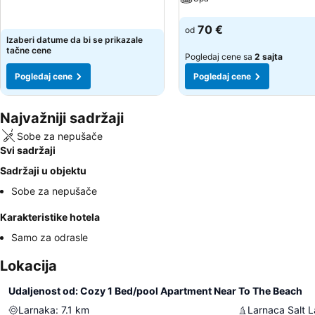
Pogledaj cene
Pogledaj cene
70 €
od
Izaberi datume da bi se prikazale
tačne cene
Pogledaj cene sa
2 sajta
Pogledaj cene
Pogledaj cene
Najvažniji sadržaji
Sobe za nepušače
Svi sadržaji
Sadržaji u objektu
Sobe za nepušače
Karakteristike hotela
Samo za odrasle
Lokacija
Udaljenost od: Cozy 1 Bed/pool Apartment Near To The Beach
Larnaka
:
7.1
km
Larnaca Salt 