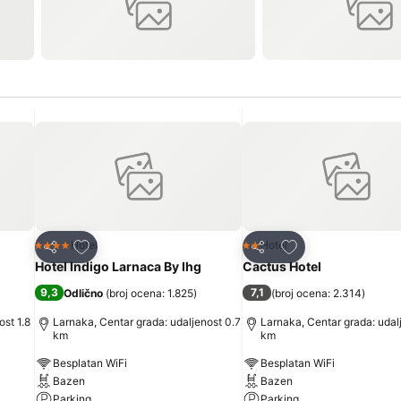
Dodati u favorite
Dodati u favorite
Hotel
Hotel
4 Zvezdice
2 Zvezdice
Deli
Deli
Hotel Indigo Larnaca By Ihg
Cactus Hotel
9,3
7,1
Odlično
(
broj ocena: 1.825
)
(
broj ocena: 2.314
)
ost 1.8
Larnaka, Centar grada: udaljenost 0.7
Larnaka, Centar grada: udalj
km
km
Besplatan WiFi
Besplatan WiFi
Bazen
Bazen
Parking
Parking