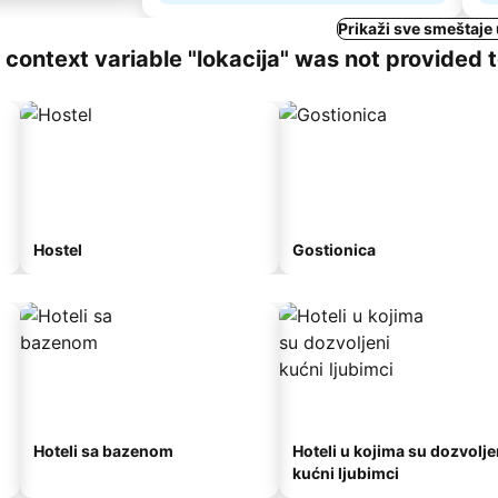
Prikaži sve smeštaje
ng context variable "lokacija" was not provided 
Hostel
Gostionica
Hoteli sa bazenom
Hoteli u kojima su dozvolje
kućni ljubimci