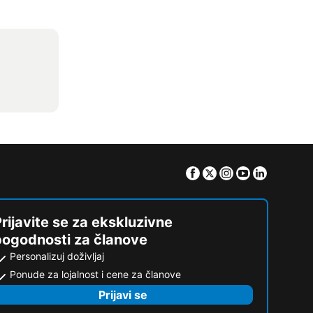
Facebook
Twitter
Instagram
Youtube
Linkedin
rijavite se za ekskluzivne
pogodnosti za članove
Personalizuj doživljaj
Ponude za lojalnost i cene za članove
Prijavi se