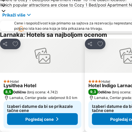
Which popular attractions are close to Cozy 1 Bed/pool Apartment 
Prikaži više
Cene i raspoloživost koje primamo sa sajtova za rezervaciju neprestano
potpuno ista kao ona koja je bila prikazana na trivagu.
Larnaka: Hotels sa najboljom ocenom
Dodati u favorite
Dodati u favori
Deli
Deli
Hotel
Hotel
2 Zvezdice
4 Zvezdice
Lysithea Hotel
Hotel Indigo Larna
8,5
9,3
Odlično
(
broj ocena: 4.742
)
Odlično
(
broj ocena:
Larnaka, Centar grada: udaljenost 9.0 km
Larnaka, Centar grada:
Izaberi datume da bi se prikazale
Izaberi datume da bi
tačne cene
tačne cene
Pogledaj cene
Pogledaj c