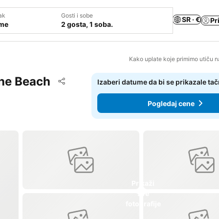
ak
Gosti i sobe
SR · €
Pr
ume
2 gosta, 1 soba.
Kako uplate koje primimo utiču n
The Beach
Dodati u favorite
Izaberi datume da bi se prikazale ta
Deli
Pogledaj cene