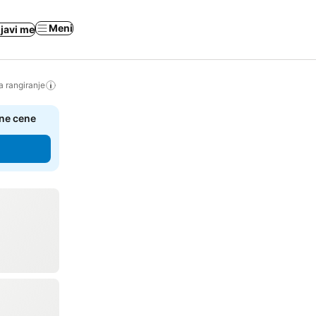
Meni
ijavi me
a rangiranje
čne cene