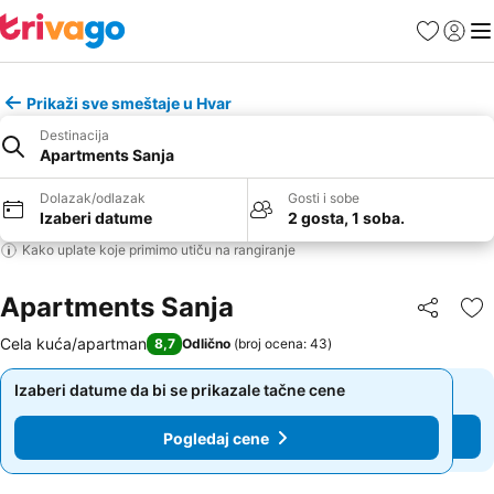
Favoriti
Prijavi
Men
Prikaži sve smeštaje u Hvar
Destinacija
Apartments Sanja
Dolazak/odlazak
Gosti i sobe
Izaberi datume
2 gosta, 1 soba.
Kako uplate koje primimo utiču na rangiranje
Apartments Sanja
Deli
Do
Cela kuća/apartman
8,7
Odlično
(
broj ocena: 43
)
Izaberi datume da bi se prikazale tačne cene
Izaberi datume da bi se prikazale tačne cene
Pogledaj cene
Pogledaj cene