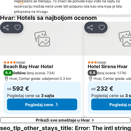
neprestano se menjaju. To znači da ponuda koju vidiš na sajtu za
rezervaciju možda neće uvek biti potpuno ista kao ona koja je bila
prikazana na trivagu.
Hvar: Hotels sa najboljom ocenom
Deli
Dodati u favorite
Deli
Dodati u favo
Hotel
Hotel
4 Zvezdice
3 Zvezdice
Beach Bay Hvar Hotel
Hotel Sirena Hvar
9,4
6,8
Odlično
(
broj ocena: 734
)
(
broj ocena: 1.174
)
Hvar, Centar grada: udaljenost 0.3 km
Hvar, Centar grada: ud
592 €
232 €
od
od
Pogledaj cene sa
3 sajta
Pogledaj cene sa
3 s
Pogledaj cene
Pogledaj c
Prikaži sve smeštaje u Hvar
seo_tlp_other_stays_title: Error: The intl string