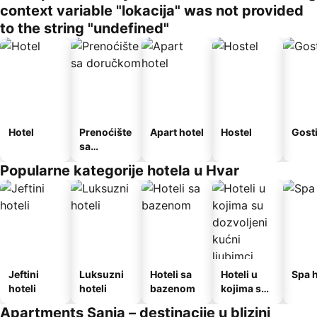
context variable "lokacija" was not provided
to the string "undefined"
Hotel
Prenoćište
Apart hotel
Hostel
Gost
sa
doručkom
Popularne kategorije hotela u Hvar
Jeftini
Luksuzni
Hoteli sa
Hoteli u
Spa h
hoteli
hoteli
bazenom
kojima su
dozvoljeni
Apartments Sanja – destinacije u blizini
kućni