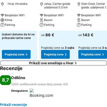
Hvar, Hrvatska
Jelsa, Centar grada:
Stari Grad, Centar
udaljenost 0.5 km
grada: udaljenost 1
Besplatan WiFi
Besplatan WiFi
Besplatan WiFi
Klima
Bazen
Bazen
Parking
Parking
Parking
Izaberi datume da bi se
86 €
143 €
od
od
prikazale tačne cene
Pogledaj cene sa
3 sajta
Pogledaj cene sa
3 s
Pogledaj cene
Pogledaj cene
Pogledaj cene
Prikaži sve smeštaje u Hvar
Recenzije
Odlično
8,7
100% verifikovanih ocena (broj ocena: 43)
Omogućava
Prikaži recenzije