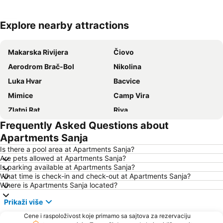
Explore nearby attractions
Proširi mapu
Makarska Rivijera
Čiovo
Aerodrom Brač-Bol
Nikolina
Luka Hvar
Bacvice
Mimice
Camp Vira
Zlatni Rat
Riva
Frequently Asked Questions about
Vrboska
Duga Uvala
Apartments Sanja
Pakleni Otoci
Pučišća
Is there a pool area at Apartments Sanja?
Port of Split
Stobreč
Are pets allowed at Apartments Sanja?
Is parking available at Apartments Sanja?
Srebrna Vrata
Romanski grad Trogir
What time is check-in and check-out at Apartments Sanja?
Grada Trogira
Zračna Luka Split
Where is Apartments Sanja located?
Donja Luka
Prikaži više
Cene i raspoloživost koje primamo sa sajtova za rezervaciju