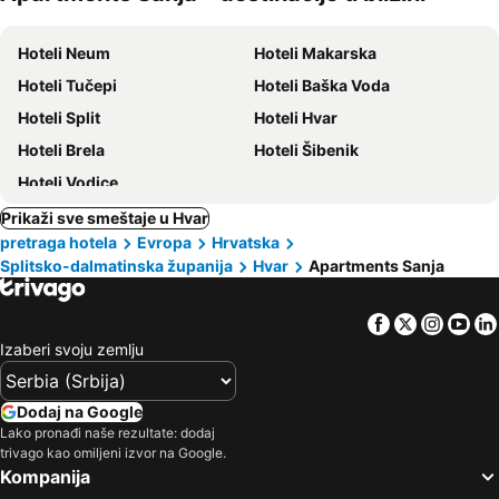
ljubimci
Hoteli Neum
Hoteli Makarska
Hoteli Tučepi
Hoteli Baška Voda
Hoteli Split
Hoteli Hvar
Hoteli Brela
Hoteli Šibenik
Hoteli Vodice
Prikaži sve smeštaje u Hvar
pretraga hotela
Evropa
Hrvatska
Splitsko-dalmatinska županija
Hvar
Apartments Sanja
Facebook
Twitter
Insta
Yo
Izaberi svoju zemlju
Dodaj na Google
Lako pronađi naše rezultate: dodaj
trivago kao omiljeni izvor na Google.
Kompanija