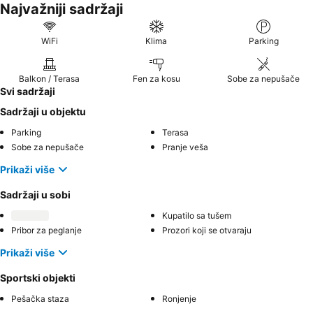
Najvažniji sadržaji
WiFi
Klima
Parking
Balkon / Terasa
Fen za kosu
Sobe za nepušače
Svi sadržaji
Sadržaji u objektu
Parking
Terasa
Sobe za nepušače
Pranje veša
Prikaži više
Sadržaji u sobi
Kupatilo sa tušem
Pribor za peglanje
Prozori koji se otvaraju
Prikaži više
Sportski objekti
Pešačka staza
Ronjenje