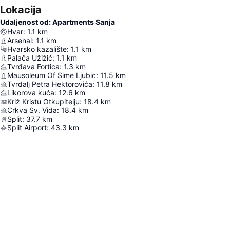
Lokacija
Udaljenost od: Apartments Sanja
Hvar
:
1.1
km
Arsenal
:
1.1
km
Hvarsko kazalište
:
1.1
km
Palača Užižić
:
1.1
km
Tvrđava Fortica
:
1.3
km
Mausoleum Of Sime Ljubic
:
11.5
km
Tvrdalj Petra Hektorovića
:
11.8
km
Likorova kuća
:
12.6
km
Križ Kristu Otkupitelju
:
18.4
km
Crkva Sv. Vida
:
18.4
km
Split
:
37.7
km
Split Airport
:
43.3
km