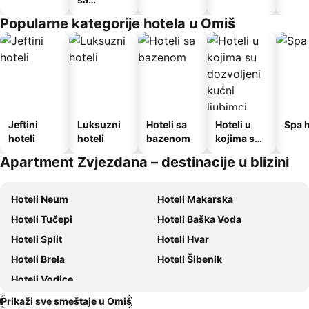
doručkom
Popularne kategorije hotela u Omiš
Jeftini
Luksuzni
Hoteli sa
Hoteli u
Spa h
hoteli
hoteli
bazenom
kojima su
dozvoljeni
Apartment Zvjezdana – destinacije u blizini
kućni
ljubimci
Hoteli Neum
Hoteli Makarska
Hoteli Tučepi
Hoteli Baška Voda
Hoteli Split
Hoteli Hvar
Hoteli Brela
Hoteli Šibenik
Hoteli Vodice
Prikaži sve smeštaje u Omiš