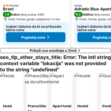
Hotel
Hotel
3 Zvezdice
Brzet
Adriatic Blue Apa
7,8
9,2
Dobro
(
broj ocena: 494
)
Odlično
(
broj ocena:
Omiš, Centar grada: udaljenost 1.4 km
Omiš, Centar grada: ud
Izaberi datume da bi se prikazale
Izaberi datume da bi
tačne cene
tačne cene
Pogledaj cene
Pogledaj c
Prikaži sve smeštaje u Omiš
seo_tlp_other_stays_title: Error: The intl string
context variable "lokacija" was not provided
to the string "undefined"
Hotel
Prenoćište
Apart hotel
Hostel
Gost
sa