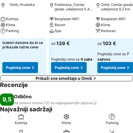
Omiš, Hrvatska
Podstrana, Centar
Omiš, Centar grada
grada: udaljenost 0.4
udaljenost 6.2 km
km
Kuhinja
Besplatan WiFi
Besplatan WiFi
Klima
Bazen
Klima
Parking
Spa
Restoran
Izaberi datume da bi se
139 €
103 €
od
od
prikazale tačne cene
Pogledaj cene sa
7
Pogledaj cene sa
4 sajta
sajtova
Pogledaj cene
Pogledaj cene
Pogledaj cene
Prikaži sve smeštaje u Omiš
Recenzije
Odlično
9,5
na osnovu ocena (12) sa najpopularnijih
sajtova
Najvažniji sadržaji
Kuhinja
Klima
Parking