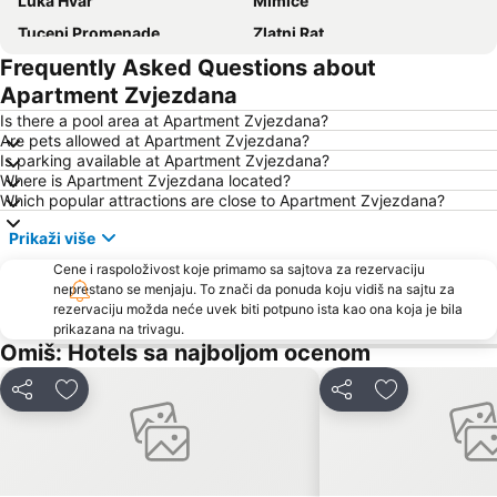
Luka Hvar
Mimice
Tucepi Promenade
Zlatni Rat
Frequently Asked Questions about
Camp Vira
Zivogoste beach
Apartment Zvjezdana
Riva
Vrboska
Is there a pool area at Apartment Zvjezdana?
Duga Uvala
Park Prirode Biokovo
Are pets allowed at Apartment Zvjezdana?
Is parking available at Apartment Zvjezdana?
Pučišća
Stobreč
Where is Apartment Zvjezdana located?
Port of Split
Srebrna Vrata
Which popular attractions are close to Apartment Zvjezdana?
Donja Luka
Zračna Luka Split
Prikaži više
Grada Trogira
Romanski grad Trogir
Cene i raspoloživost koje primamo sa sajtova za rezervaciju
Pakleni Otoci
neprestano se menjaju. To znači da ponuda koju vidiš na sajtu za
rezervaciju možda neće uvek biti potpuno ista kao ona koja je bila
prikazana na trivagu.
Omiš: Hotels sa najboljom ocenom
Deli
Dodati u favorite
Deli
Dodati u favo