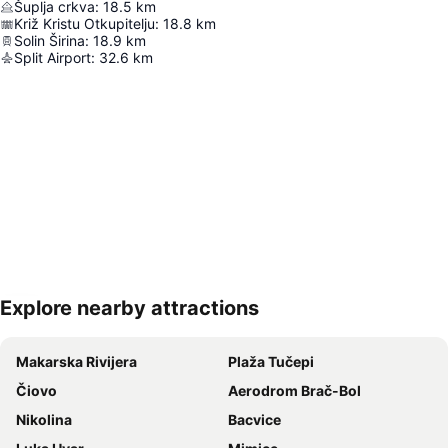
Šuplja crkva
:
18.5
km
Križ Kristu Otkupitelju
:
18.8
km
Solin Širina
:
18.9
km
Split Airport
:
32.6
km
Explore nearby attractions
Proširi mapu
Makarska Rivijera
Plaža Tučepi
Čiovo
Aerodrom Brač-Bol
Nikolina
Bacvice