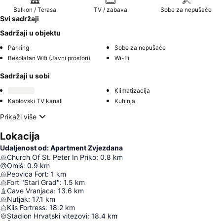
Balkon / Terasa
TV / zabava
Sobe za nepušače
Svi sadržaji
Sadržaji u objektu
Parking
Sobe za nepušače
Besplatan Wifi (Javni prostori)
Wi-Fi
Sadržaji u sobi
Klimatizacija
Kablovski TV kanali
Kuhinja
Prikaži više
Lokacija
Udaljenost od: Apartment Zvjezdana
Church Of St. Peter In Priko
:
0.8
km
Omiš
:
0.9
km
Peovica Fort
:
1
km
Fort "Stari Grad"
:
1.5
km
Cave Vranjaca
:
13.6
km
Nutjak
:
17.1
km
Klis Fortress
:
18.2
km
Stadion Hrvatski vitezovi
:
18.4
km