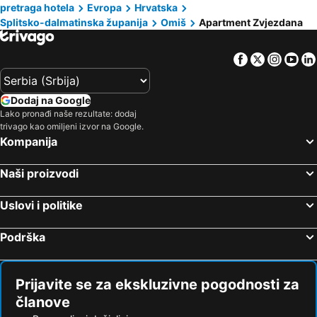
pretraga hotela
Evropa
Hrvatska
Splitsko-dalmatinska županija
Omiš
Apartment Zvjezdana
Facebook
Twitter
Insta
Yo
Dodaj na Google
Lako pronađi naše rezultate: dodaj
trivago kao omiljeni izvor na Google.
Kompanija
Naši proizvodi
Uslovi i politike
Podrška
Prijavite se za ekskluzivne pogodnosti za
članove