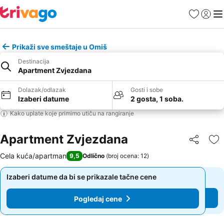
Favoriti
Prijavi
Men
Prikaži sve smeštaje u Omiš
Destinacija
Apartment Zvjezdana
Dolazak/odlazak
Gosti i sobe
Izaberi datume
2 gosta, 1 soba.
Kako uplate koje primimo utiču na rangiranje
Apartment Zvjezdana
Deli
Do
Cela kuća/apartman
9,5
Odlično
(
broj ocena: 12
)
Izaberi datume da bi se prikazale tačne cene
Izaberi datume da bi se prikazale tačne cene
Pogledaj cene
Pogledaj cene