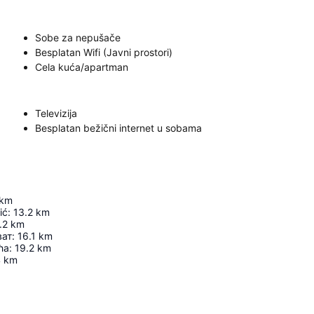
Sobe za nepušače
Besplatan Wifi (Javni prostori)
Cela kuća/apartman
Televizija
Besplatan bežični internet u sobama
km
ić
:
13.2
km
.2
km
ват
:
16.1
km
ћа
:
19.2
km
4
km