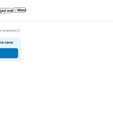
Meni
ijavi me
a rangiranje
čne cene