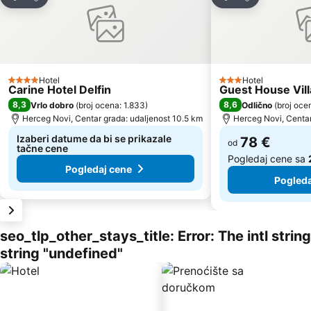
Deli
Deli
Hotel
Hotel
4 Zvezdice
3 Zvezdice
Carine Hotel Delfin
Guest House Vill
8,3
8,6
Vrlo dobro
(
broj ocena: 1.833
)
Odlično
(
broj oce
Herceg Novi, Centar grada: udaljenost 10.5 km
Herceg Novi, Centar
Izaberi datume da bi se prikazale
78 €
od
tačne cene
Pogledaj cene sa
Pogledaj cene
Pogleda
seo_tlp_other_stays_title: Error: The intl stri
string "undefined"