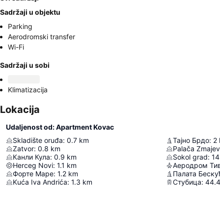
Sadržaji u objektu
Parking
Aerodromski transfer
Wi-Fi
Sadržaji u sobi
Klimatizacija
Lokacija
Udaljenost od: Apartment Kovac
Skladište oruđa
:
0.7
km
Тајно Брдо
:
2
Zatvor
:
0.8
km
Palača Zmajev
Канли Кула
:
0.9
km
Sokol grad
:
14
Herceg Novi
:
1.1
km
Аеродром Ти
Форте Маре
:
1.2
km
Палата Беску
Kuća Iva Andrića
:
1.3
km
Стубица
:
44.