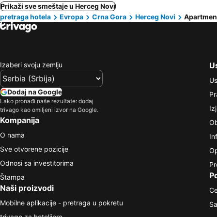
Prikaži sve smeštaje u Herceg Novi
pretraga hotela
Evropa
Crna Gora
Herceg Novi
Apartmen
Izaberi svoju zemlju
Us
Us
Dodaj na Google
Pr
Lako pronađi naše rezultate: dodaj
Iz
trivago kao omiljeni izvor na Google.
Kompanija
Ob
O nama
In
Sve otvorene pozicije
Op
Odnosi sa investitorima
Pr
P
Štampa
Naši proizvodi
Ce
Mobilne aplikacije - pretraga u pokretu
Sa
trivago za hotelijere