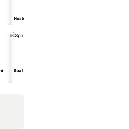
Hostel
Gostionica
ni
Spa hoteli
Hoteli na plaži