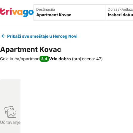
Destinacija
Dolazak/odlaz
Izaberi dat
Prikaži sve smeštaje u Herceg Novi
Apartment Kovac
Cela kuća/apartman
Vrlo dobro
(
broj ocena: 47
)
8,4
Učitavanje