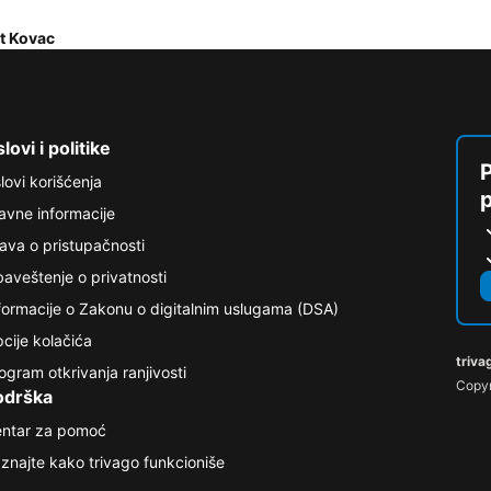
t Kovac
lovi i politike
P
lovi korišćenja
avne informacije
java o pristupačnosti
aveštenje o privatnosti
formacije o Zakonu o digitalnim uslugama (DSA)
cije kolačića
triva
ogram otkrivanja ranjivosti
Copyr
odrška
ntar za pomoć
znajte kako trivago funkcioniše