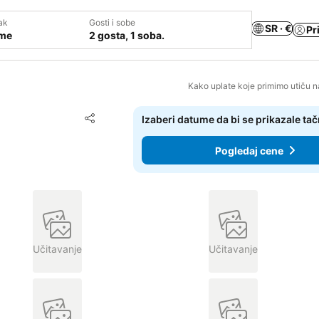
ak
Gosti i sobe
SR · €
Pr
ume
2 gosta, 1 soba.
Kako uplate koje primimo utiču n
Dodati u favorite
Izaberi datume da bi se prikazale ta
Deli
Pogledaj cene
Učitavanje
Učitavanje