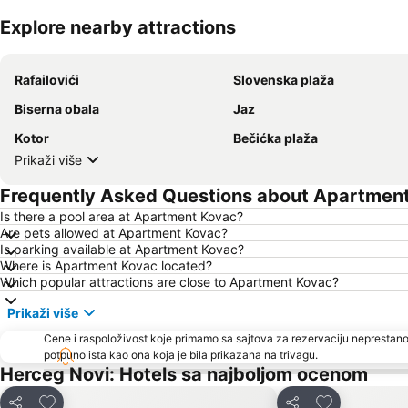
Explore nearby attractions
Rafailovići
Slovenska plaža
Biserna obala
Jaz
Kotor
Bečićka plaža
Prikaži više
Frequently Asked Questions about Apartmen
Is there a pool area at Apartment Kovac?
Are pets allowed at Apartment Kovac?
Is parking available at Apartment Kovac?
Where is Apartment Kovac located?
Which popular attractions are close to Apartment Kovac?
Prikaži više
Cene i raspoloživost koje primamo sa sajtova za rezervaciju neprestano
potpuno ista kao ona koja je bila prikazana na trivagu.
Herceg Novi: Hotels sa najboljom ocenom
Dodati u favorite
Dodati u favo