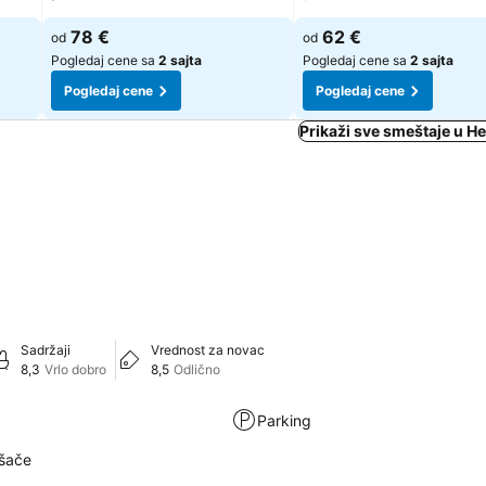
78 €
62 €
od
od
Pogledaj cene sa
2 sajta
Pogledaj cene sa
2 sajta
Pogledaj cene
Pogledaj cene
Prikaži sve smeštaje u H
Sadržaji
Vrednost za novac
8,3
Vrlo dobro
8,5
Odlično
Parking
šače