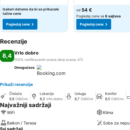
Izaberi datume da bi se prikazale
54 €
od
tačne cene
Pogledaj cene sa
6 sajtova
Pogledaj cene
Pogledaj cene
Recenzije
Vrlo dobro
8,4
100% verifikovanih ocena (broj ocena: 47)
Omogućava
Prikaži recenzije
Čistoća
Lokacija
Usluga
Komfor
8,8
Odlično
8,3
Vrlo dobro
8,7
Odlično
8,5
Odlično
Najvažniji sadržaji
WiFi
Klima
Balkon / Terasa
Sobe za nepu
Svi sadržaji