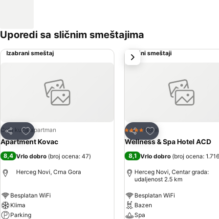
Uporedi sa sličnim smeštajima
Izabrani smeštaj
Slični smeštaji
sledeće
Dodati u favorite
Dodati u favorite
Cela kuća/apartman
Hotel
4 Zvezdice
Deli
Deli
Apartment Kovac
Wellness & Spa Hotel ACD
8,4
8,1
Vrlo dobro
(
broj ocena: 47
)
Vrlo dobro
(
broj ocena: 1.71
Herceg Novi, Crna Gora
Herceg Novi, Centar grada:
udaljenost 2.5 km
Besplatan WiFi
Besplatan WiFi
Klima
Bazen
Parking
Spa