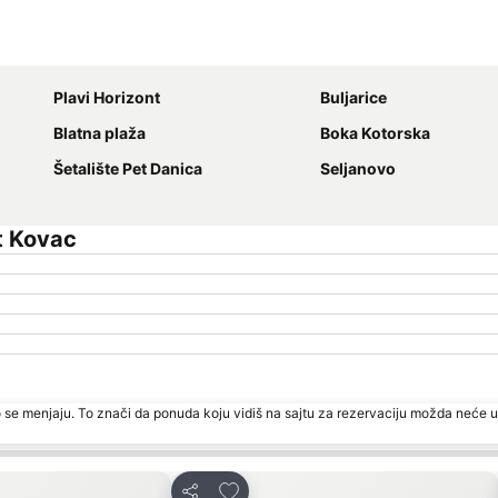
Proširi mapu
Plavi Horizont
Buljarice
Blatna plaža
Boka Kotorska
Šetalište Pet Danica
Seljanovo
t Kovac
 se menjaju. To znači da ponuda koju vidiš na sajtu za rezervaciju možda neće u
rite
Dodati u favorite