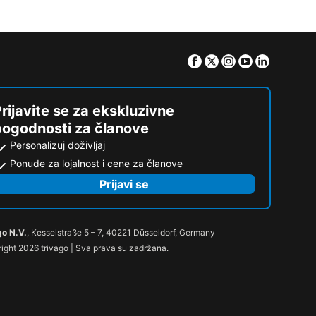
Facebook
Twitter
Instagram
Youtube
Linkedin
rijavite se za ekskluzivne
pogodnosti za članove
Personalizuj doživljaj
Ponude za lojalnost i cene za članove
Prijavi se
go N.V.
, Kesselstraße 5 – 7, 40221 Düsseldorf, Germany
ight 2026 trivago | Sva prava su zadržana.