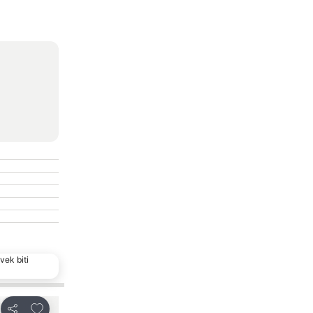
vek biti
Dodati u favorite
Dodati u favor