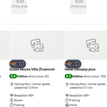
Učitavanje
Učitavanje
Dodati u favorite
Dodati u favorite
Hotel
Hotel
3 Zvezdice
3 Zvezdice
Deli
Deli
Guest House Villa Živanović
Hotel Olimpija plus
8,6
8,5
6
)
Odlično
(
broj ocena: 62
)
Odlično
(
broj ocena: 765
)
Herceg Novi, Centar grada:
Herceg Novi, Centar grada:
udaljenost 3.8 km
udaljenost 5.1 km
Besplatan WiFi
Besplatan WiFi
Bazen
Parking
Parking
Klima