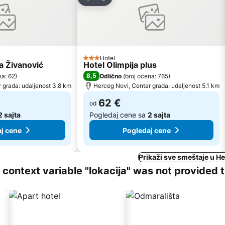
Deli
Hotel
3 Zvezdice
a Živanović
Hotel Olimpija plus
8,5
na: 62
)
Odlično
(
broj ocena: 765
)
 grada: udaljenost 3.8 km
Herceg Novi, Centar grada: udaljenost 5.1 km
62 €
od
2 sajta
Pogledaj cene sa
2 sajta
j cene
Pogledaj cene
Prikaži sve smeštaje u H
ng context variable "lokacija" was not provided 