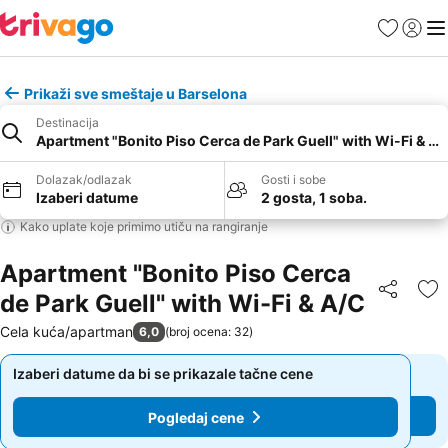
Favoriti
Prijavi
Men
Prikaži sve smeštaje u Barselona
Destinacija
Apartment "Bonito Piso Cerca de Park Guell" with Wi-Fi & A/
Dolazak/odlazak
Gosti i sobe
Izaberi datume
2 gosta, 1 soba.
Kako uplate koje primimo utiču na rangiranje
Apartment "Bonito Piso Cerca
de Park Guell" with Wi-Fi & A/C
Deli
Do
Cela kuća/apartman
6,0
(
broj ocena: 32
)
Izaberi datume da bi se prikazale tačne cene
Izaberi datume da bi se prikazale tačne cene
Pogledaj cene
Pogledaj cene