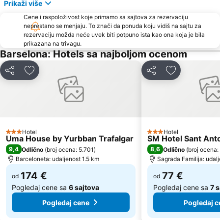
Riera de Merles
La Maternitat i Sant Ramon
Prikaži više
Crkva Svete Marije od Mora
Zoološki vrt u Barseloni
Cene i raspoloživost koje primamo sa sajtova za rezervaciju
neprestano se menjaju. To znači da ponuda koju vidiš na sajtu za
Sants
Barcelona Sants Metro Station
rezervaciju možda neće uvek biti potpuno ista kao ona koja je bila
La Mora
Les Moreres Metro Station
prikazana na trivagu.
Barselona: Hotels sa najboljom ocenom
Canal Olímpic de Catalunya
Estació del Nord
Urquinaona Metro Station
Pl. Catalunya Metro Station
Deli
Dodati u favorite
Deli
Dodati u favo
Estació de Plaça Catalunya
Barselonski turistički autobus
Les Corts Metro Station
BAM
Call de Barcelona
Plaça de Sants Metro Station
Circuit de Catalunya
Hotel
Hotel
3 Zvezdice
3 Zvezdice
Uma House by Yurbban Trafalgar
SM Hotel Sant Ant
9,4
8,6
Odlično
(
broj ocena: 5.701
)
Odlično
(
broj ocena:
Barceloneta: udaljenost 1.5 km
Sagrada Familija: udal
174 €
77 €
od
od
Pogledaj cene sa
6 sajtova
Pogledaj cene sa
7 
Pogledaj cene
Pogledaj c