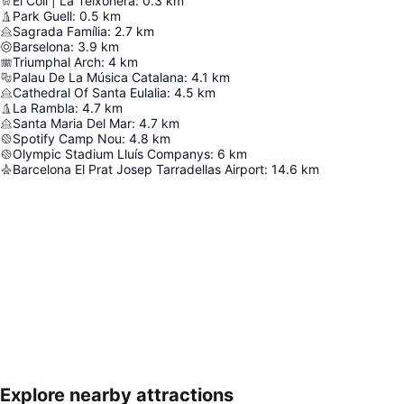
El Coll | La Teixonera
:
0.3
km
Park Guell
:
0.5
km
Sagrada Família
:
2.7
km
Barselona
:
3.9
km
Triumphal Arch
:
4
km
Palau De La Música Catalana
:
4.1
km
Cathedral Of Santa Eulalia
:
4.5
km
La Rambla
:
4.7
km
Santa Maria Del Mar
:
4.7
km
Spotify Camp Nou
:
4.8
km
Olympic Stadium Lluís Companys
:
6
km
Barcelona El Prat Josep Tarradellas Airport
:
14.6
km
Explore nearby attractions