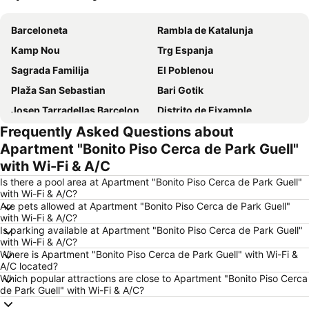
Proširi mapu
Barceloneta
Rambla de Katalunja
Kamp Nou
Trg Espanja
Sagrada Familija
El Poblenou
Plaža San Sebastian
Bari Gotik
Josep Tarradellas Barcelona–El Prat Airport
Distrito de Eixample
Frequently Asked Questions about
Barselonska luka
Trijumfalna kapija
Apartment "Bonito Piso Cerca de Park Guell"
Gràcia
Sagrada Família Metro Station
with Wi-Fi & A/C
Parallel Metro Station
Fira Barcelona
Is there a pool area at Apartment "Bonito Piso Cerca de Park Guell"
Olimpijska Luka
Barcelona Tours
with Wi-Fi & A/C?
Are pets allowed at Apartment "Bonito Piso Cerca de Park Guell"
Articket BCN
Trg Katalunja
with Wi-Fi & A/C?
Is parking available at Apartment "Bonito Piso Cerca de Park Guell"
Katedrala Barselone
Barcelona Shopping Line
with Wi-Fi & A/C?
La Dreta de l'Eixample
Ciutat Vella
Where is Apartment "Bonito Piso Cerca de Park Guell" with Wi-Fi &
A/C located?
Primavera Sound
Plaça Rius i Taulet
Which popular attractions are close to Apartment "Bonito Piso Cerca
de Park Guell" with Wi-Fi & A/C?
Altair
Komercijalni centar Las Glorias