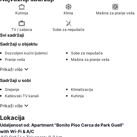
Kuhinja
Klima
Mašina za pranje veša
TV / zabava
Sobe za nepušače
Svi sadržaji
Sadržaji u objektu
Dozvoljeni kućni ljubimci
Sobe za nepušače
Pranje veša
Mašina za pranje veša
Prikaži više
Sadržaji u sobi
Grejanje
Klimatizacija
Kablovski TV kanali
Kuhinja
Prikaži više
Lokacija
Udaljenost od: Apartment "Bonito Piso Cerca de Park Guell"
with Wi-Fi & A/C