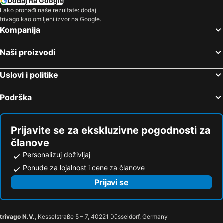
Dodaj na Google
Lako pronađi naše rezultate: dodaj
trivago kao omiljeni izvor na Google.
Kompanija
Naši proizvodi
Uslovi i politike
Podrška
Prijavite se za ekskluzivne pogodnosti za
članove
Personalizuj doživljaj
Ponude za lojalnost i cene za članove
Prijavi se
trivago N.V.
, Kesselstraße 5 – 7, 40221 Düsseldorf, Germany