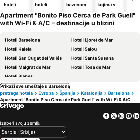
hoteli
hoteli
bazenom
kojima su
dozvoljeni
Apartment "Bonito Piso Cerca de Park Guell"
kućni
with Wi-Fi & A/C – destinacije u blizini
ljubimci
Hoteli Barselona
Hoteli Ljoret de Mar
Hoteli Kalela
Hoteli Salou
Hoteli San Cugat del Vallés
Hoteli Santa Susana
Hoteli Malgrat de Mar
Hoteli Tosa de Mar
Hoteli Blanes
Prikaži sve smeštaje u Barselona
pretraga hotela
Evropa
Španija
Katalonija
Barselona
Apartment "Bonito Piso Cerca de Park Guell" with Wi-Fi & A/C
Facebook
Twitter
Insta
Yo
Izaberi svoju zemlju