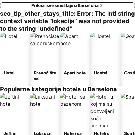
Prikaži sve smeštaje u Barselona
seo_tlp_other_stays_title: Error: The intl string
context variable "lokacija" was not provided
to the string "undefined"
Hotel
Prenoćište
Apart hotel
Hostel
Gost
sa
doručkom
Popularne kategorije hotela u Barselona
Jeftini
Luksuzni
Hoteli sa
Hoteli u
Spa h