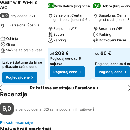
Guell" with Wi-Fi &
8,4
7,8
Vrlo dobro
(
broj ocena: 12.264
Dobro
)
(
broj ocen
A/C
Barselona, Centar
Barselona, Centar
6,0
(
broj ocena: 32
)
grada: udaljenost 4.6
grada: udaljenost 3
km
km
Barselona, Španija
Besplatan WiFi
Besplatan WiFi
Bazen
Parking
Kuhinja
Parking
Klima
Mašina za pranje veša
Pogledaj cene
Pogledaj cene
209 €
66 €
od
od
Pogledaj cene sa
6
Pogledaj cene
Izaberi datume da bi se
sajtova
Pogledaj cene sa
4 s
prikazale tačne cene
Pogledaj cene
Pogledaj cene
Pogledaj cene
Prikaži sve smeštaje u Barselona
Recenzije
6,0
na osnovu ocena (32) sa najpopularnijih
sajtova
Prikaži recenzije
Najvažniji sadržaji