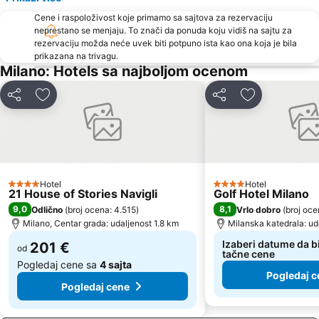
Cene i raspoloživost koje primamo sa sajtova za rezervaciju
Porta Genova Metro Station
Uruguay Metro Station
neprestano se menjaju. To znači da ponuda koju vidiš na sajtu za
Lampugnano
Assago Milanofiori Forum Metro Station
rezervaciju možda neće uvek biti potpuno ista kao ona koja je bila
prikazana na trivagu.
Autodromo Nazionale Monza
Lotto - Fieramilanocity Metro Station
Milano: Hotels sa najboljom ocenom
Nogometni stadion Đuzepe Meaca
Case Nuove
Deli
Dodati u favorite
Deli
Dodati u favo
Comasina Metro Station
Silvio Berlusconi Milan Malpensa Airport
Hotel
Hotel
4 Zvezdice
4 Zvezdice
21 House of Stories Navigli
Golf Hotel Milano
9,0
8,1
Odlično
(
broj ocena: 4.515
)
Vrlo dobro
(
broj oce
Milano, Centar grada: udaljenost 1.8 km
Milanska katedrala: ud
Izaberi datume da bi
201 €
od
tačne cene
Pogledaj cene sa
4 sajta
Pogledaj c
Pogledaj cene