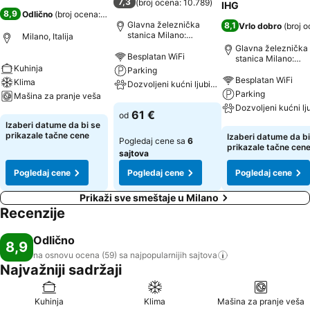
7,3
(
broj ocena: 10.789
)
IHG
8,9
Odlično
(
broj ocena: 59
)
Glavna železnička
8,1
Vrlo dobro
(
broj 
stanica Milano:
Milano, Italija
udaljenost 3.5 km
Glavna železnička
Besplatan WiFi
stanica Milano:
Kuhinja
udaljenost 1.4 km
Parking
Besplatan WiFi
Klima
Dozvoljeni kućni ljubimci
Parking
Mašina za pranje veša
Pogledaj cene
61 €
od
Pogledaj cene
Izaberi datume da bi se
Pogledaj cene
prikazale tačne cene
Izaberi datume da bi
Pogledaj cene sa
6
prikazale tačne cen
sajtova
Pogledaj cene
Pogledaj cene
Pogledaj cene
Prikaži sve smeštaje u Milano
Recenzije
Odlično
8,9
na osnovu ocena (59) sa najpopularnijih
sajtova
Najvažniji sadržaji
Kuhinja
Klima
Mašina za pranje veša