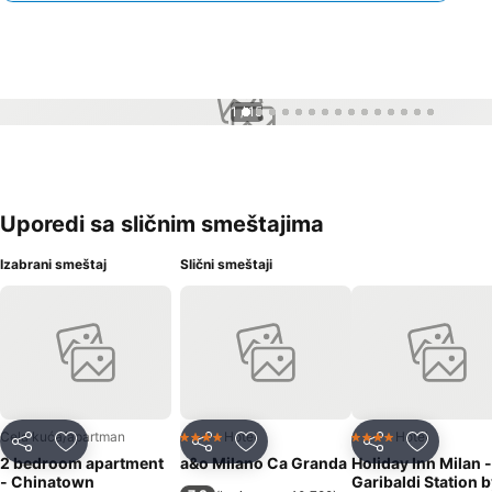
1 / 15
Uporedi sa sličnim smeštajima
Izabrani smeštaj
Slični smeštaji
Cela kuća/apartman
Hotel
Hotel
4 Zvezdice
4 Zvezdice
Deli
Dodati u favorite
Deli
Dodati u favorite
Deli
Dodati u 
2 bedroom apartment
a&o Milano Ca Granda
Holiday Inn Milan -
- Chinatown
Garibaldi Station 