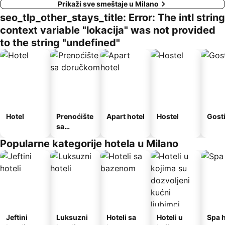
Prikaži sve smeštaje u Milano
seo_tlp_other_stays_title: Error: The intl string
context variable "lokacija" was not provided
to the string "undefined"
Hotel
Prenoćište
Apart hotel
Hostel
Gost
sa
doručkom
Popularne kategorije hotela u Milano
Jeftini
Luksuzni
Hoteli sa
Hoteli u
Spa h