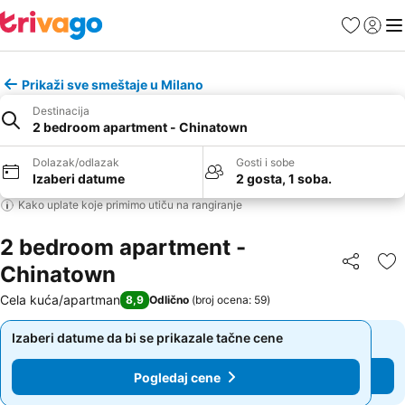
Favoriti
Prijavi
Men
Prikaži sve smeštaje u Milano
Destinacija
2 bedroom apartment - Chinatown
Dolazak/odlazak
Gosti i sobe
Izaberi datume
2 gosta, 1 soba.
Kako uplate koje primimo utiču na rangiranje
2 bedroom apartment -
Chinatown
Deli
Do
Cela kuća/apartman
8,9
Odlično
(
broj ocena: 59
)
Izaberi datume da bi se prikazale tačne cene
Izaberi datume da bi se prikazale tačne cene
Pogledaj cene
Pogledaj cene