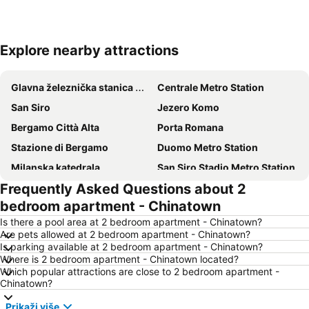
Explore nearby attractions
Proširi mapu
Glavna železnička stanica Milano
Centrale Metro Station
San Siro
Jezero Komo
Bergamo Città Alta
Porta Romana
Stazione di Bergamo
Duomo Metro Station
Milanska katedrala
San Siro Stadio Metro Station
Frequently Asked Questions about 2
Brera
Aeroporto Orio al Serio
bedroom apartment - Chinatown
Corso Buenos Aires
Navigli
Is there a pool area at 2 bedroom apartment - Chinatown?
San Siro Ippodromo Metro Station
Airport Milano Linate
Are pets allowed at 2 bedroom apartment - Chinatown?
Is parking available at 2 bedroom apartment - Chinatown?
Fiera Milano - Rho
Minitalia Leolandia Park
Where is 2 bedroom apartment - Chinatown located?
Centro Storico
Vodeni park Gardaland
Which popular attractions are close to 2 bedroom apartment -
Chinatown?
Via Dante
Piazza Duca D'Aosta
Prikaži više
Porta Venezia
Cesare Beccaria