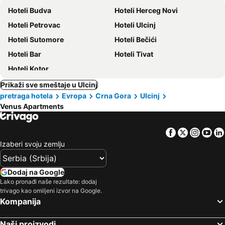
Hoteli Budva
Hoteli Herceg Novi
Hoteli Petrovac
Hoteli Ulcinj
Hoteli Sutomore
Hoteli Bečići
Hoteli Bar
Hoteli Tivat
Hoteli Kotor
Prikaži sve smeštaje u Ulcinj
pretraga hotela
Evropa
Crna Gora
Ulcinj
Venus Apartments
Facebook
Twitter
Insta
Yo
Izaberi svoju zemlju
Dodaj na Google
Lako pronađi naše rezultate: dodaj
trivago kao omiljeni izvor na Google.
Kompanija
Naši proizvodi