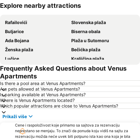
Explore nearby attractions
Proširi mapu
Rafailovići
Slovenska plaža
Buljarice
Biserna obala
Ada Bojana
Plaža u Sutomoru
Ženska plaža
Bečićka plaža
Lučice
Kraljičina plaža
Frequently Asked Questions about Venus
Stari grad Budva
Pržno
Apartments
Utjeha
Buljarica
Is there a pool area at Venus Apartments?
Crvena plaža
Miami Beach
Are pets allowed at Venus Apartments?
Is parking available at Venus Apartments?
Uvala Valdanos
Kamenovo
Where is Venus Apartments located?
Kopakabana
Kraljičina plaža
Which popular attractions are close to Venus Apartments?
Veliki Pijesak
Plaža Miločer
Prikaži više
Drobni pijesak
Stari Grad
Cene i raspoloživost koje primamo sa sajtova za rezervaciju
Sveti Toma
neprestano se menjaju. To znači da ponuda koju vidiš na sajtu za
Mala
rezervaciju možda neće uvek biti potpuno ista kao ona koja je bila