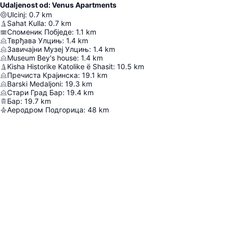
Udaljenost od: Venus Apartments
Ulcinj
:
0.7
km
Sahat Kulla
:
0.7
km
Споменик Побједе
:
1.1
km
Тврђава Улцињ
:
1.4
km
Завичајни Музеј Улцињ
:
1.4
km
Museum Bey's house
:
1.4
km
Kisha Historike Katolike ë Shasit
:
10.5
km
Пречиста Крајинска
:
19.1
km
Barski Medaljoni
:
19.3
km
Стари Град Бар
:
19.4
km
Бар
:
19.7
km
Аеродром Подгорица
:
48
km