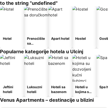
to the string "undefined"
Hotel
Prenoćište
Apart hotel
Hostel
Gost
sa
doručkom
Popularne kategorije hotela u Ulcinj
Jeftini
Luksuzni
Hoteli sa
Hoteli u
Spa h
hoteli
hoteli
bazenom
kojima su
dozvoljeni
Venus Apartments – destinacije u blizini
kućni
ljubimci