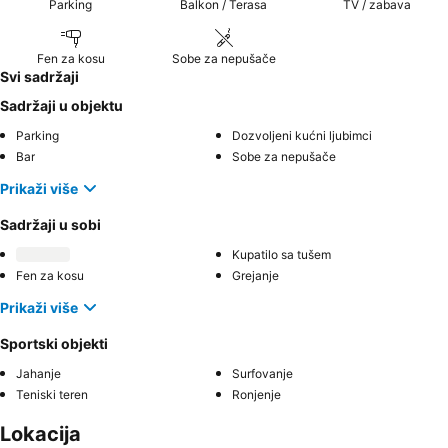
Parking
Balkon / Terasa
TV / zabava
Fen za kosu
Sobe za nepušače
Svi sadržaji
Sadržaji u objektu
Parking
Dozvoljeni kućni ljubimci
Bar
Sobe za nepušače
Prikaži više
Sadržaji u sobi
Kupatilo sa tušem
Fen za kosu
Grejanje
Prikaži više
Sportski objekti
Jahanje
Surfovanje
Teniski teren
Ronjenje
Lokacija