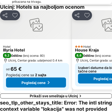
Plaža Mogren
Maljevik
prikazana na trivagu.
Ulcinj: Hotels sa najboljom ocenom
Aerodrom Podgorica
Mojito
Stari Bar
Safari
Deli
Dodati u favorite
Deli
Dodati u favo
Kitesurf club Dolcinium
Luka Bar
Skadarsko jezero - Schkodra
Albatros
Ivana
Liman II
Toni Grill
Europa Beach
Hotel
Hotel
3 Zvezdice
Illyria Hotel
House Kraja
Miločerska plaža
The peninsula of Sveti Stefan
9,2
8,6
Odlično
(
broj ocena: 80
)
Odlično
(
broj ocena:
Ostrvo Sveti Nikola
MCM Beach
Ulcinj, Centar grada: udaljenost 0.4 km
Ulcinj, Centar grada: u
Skadar Lake
Sapore di Mare
Izaberi datume da bi
65 €
od
tačne cene
MCM
Citadela
Pogledaj cene sa
2 sajta
Pogledaj c
Rijeka Crnojevića
Ričardova glava
Pogledaj cene
Prikaži sve smeštaje u Ulcinj
seo_tlp_other_stays_title: Error: The intl string
context variable "lokacija" was not provided