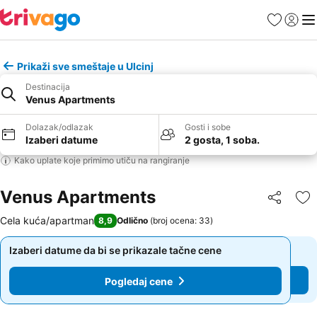
Favoriti
Prijavi
Men
Prikaži sve smeštaje u Ulcinj
Destinacija
Venus Apartments
Dolazak/odlazak
Gosti i sobe
Izaberi datume
2 gosta, 1 soba.
Kako uplate koje primimo utiču na rangiranje
Venus Apartments
Deli
Do
Cela kuća/apartman
8,9
Odlično
(
broj ocena: 33
)
Izaberi datume da bi se prikazale tačne cene
Izaberi datume da bi se prikazale tačne cene
Pogledaj cene
Pogledaj cene