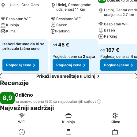
Odlično
(
broj oce
Ulcinj, Crna Gora
Ulcinj, Centar grada:
udaljenost 1.1 km
Ulcinj, Centar grad
udaljenost 2.7 km
Besplatan WiFi
Besplatan WiFi
Besplatan WiFi
Kuhinja
Bazen
Bazen
Klima
Parking
Parking
Pogledaj cene
Pogledaj cene
Izaberi datume da bi se
45 €
od
Pogledaj cene
prikazale tačne cene
167 €
od
Pogledaj cene sa
2 sajta
Pogledaj cene sa
4 s
Pogledaj cene
Pogledaj cene
Pogledaj cene
Prikaži sve smeštaje u Ulcinj
Recenzije
Odlično
8,9
na osnovu ocena (33) sa najpopularnijih
sajtova
Najvažniji sadržaji
WiFi
Kuhinja
Klima