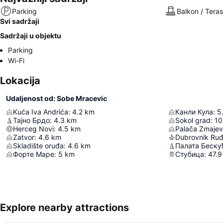
Parking
Balkon / Tera
Svi sadržaji
Sadržaji u objektu
Parking
Wi-Fi
Lokacija
Udaljenost od: Sobe Mracevic
Kuća Iva Andrića
:
4.2
km
Канли Кула
:
5
Тајно Брдо
:
4.3
km
Sokol grad
:
10
Herceg Novi
:
4.5
km
Palača Zmajev
Zatvor
:
4.6
km
Dubrovnik Ruđ
Skladište oruđa
:
4.6
km
Палата Беску
Форте Маре
:
5
km
Стубица
:
47.9
Explore nearby attractions