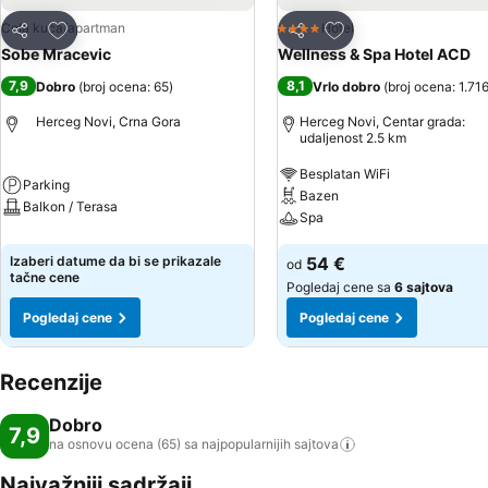
Dodati u favorite
Dodati u favorite
Cela kuća/apartman
Hotel
4 Zvezdice
Deli
Deli
Sobe Mracevic
Wellness & Spa Hotel ACD
7,9
8,1
Dobro
(
broj ocena: 65
)
Vrlo dobro
(
broj ocena: 1.71
Herceg Novi, Crna Gora
Herceg Novi, Centar grada:
udaljenost 2.5 km
Besplatan WiFi
Parking
Bazen
Balkon / Terasa
Spa
Izaberi datume da bi se prikazale
54 €
od
tačne cene
Pogledaj cene sa
6 sajtova
Pogledaj cene
Pogledaj cene
Recenzije
Dobro
7,9
na osnovu ocena (65) sa najpopularnijih
sajtova
Najvažniji sadržaji