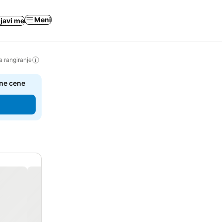
Meni
ijavi me
a rangiranje
čne cene