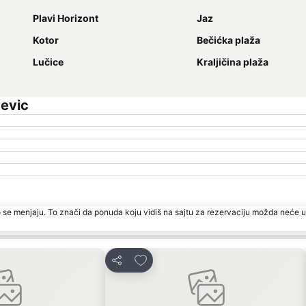
Plavi Horizont
Jaz
Kotor
Bečićka plaža
Lučice
Kraljičina plaža
evic
 se menjaju. To znači da ponuda koju vidiš na sajtu za rezervaciju možda neće u
rite
Dodati u favorite
Deli