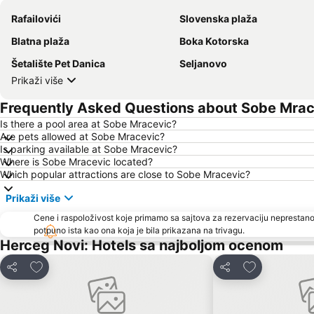
Rafailovići
Slovenska plaža
Blatna plaža
Boka Kotorska
Šetalište Pet Danica
Seljanovo
Prikaži više
Frequently Asked Questions about Sobe Mrac
Is there a pool area at Sobe Mracevic?
Are pets allowed at Sobe Mracevic?
Is parking available at Sobe Mracevic?
Where is Sobe Mracevic located?
Which popular attractions are close to Sobe Mracevic?
Prikaži više
Cene i raspoloživost koje primamo sa sajtova za rezervaciju neprestano
potpuno ista kao ona koja je bila prikazana na trivagu.
Herceg Novi: Hotels sa najboljom ocenom
Dodati u favorite
Dodati u favo
Deli
Deli