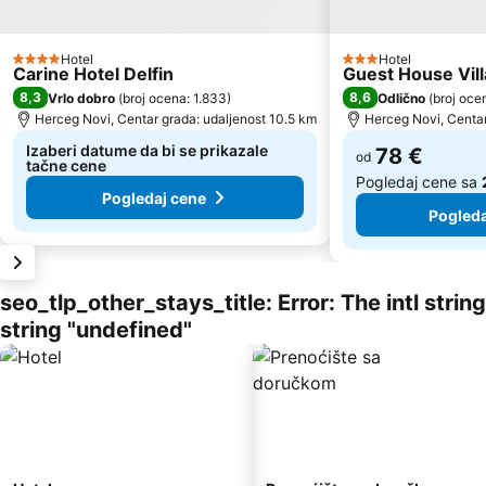
Hotel
Hotel
4 Zvezdice
3 Zvezdice
Carine Hotel Delfin
Guest House Vill
8,3
8,6
Vrlo dobro
(
broj ocena: 1.833
)
Odlično
(
broj oce
Herceg Novi, Centar grada: udaljenost 10.5 km
Herceg Novi, Centar
Izaberi datume da bi se prikazale
78 €
od
tačne cene
Pogledaj cene sa
Pogledaj cene
Pogleda
seo_tlp_other_stays_title: Error: The intl stri
string "undefined"