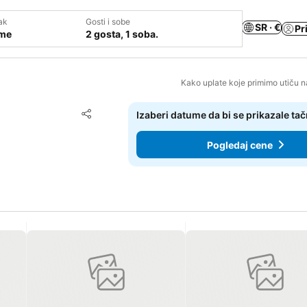
ak
Gosti i sobe
SR · €
Pr
ume
2 gosta, 1 soba.
Kako uplate koje primimo utiču n
Dodati u favorite
Izaberi datume da bi se prikazale ta
Deli
Pogledaj cene