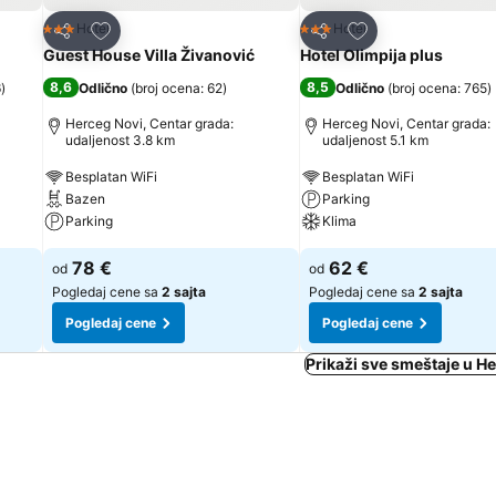
Dodati u favorite
Dodati u favorite
Hotel
Hotel
3 Zvezdice
3 Zvezdice
Deli
Deli
Guest House Villa Živanović
Hotel Olimpija plus
8,6
8,5
6
)
Odlično
(
broj ocena: 62
)
Odlično
(
broj ocena: 765
)
Herceg Novi, Centar grada:
Herceg Novi, Centar grada:
udaljenost 3.8 km
udaljenost 5.1 km
Besplatan WiFi
Besplatan WiFi
Bazen
Parking
Parking
Klima
78 €
62 €
od
od
Pogledaj cene sa
2 sajta
Pogledaj cene sa
2 sajta
Pogledaj cene
Pogledaj cene
Prikaži sve smeštaje u H