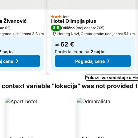
Hotel
3 Zvezdice
a Živanović
Hotel Olimpija plus
8,5
na: 62
)
Odlično
(
broj ocena: 765
)
 grada: udaljenost 3.8 km
Herceg Novi, Centar grada: udaljenost 5.1 km
62 €
od
2 sajta
Pogledaj cene sa
2 sajta
j cene
Pogledaj cene
Prikaži sve smeštaje u H
ng context variable "lokacija" was not provided 