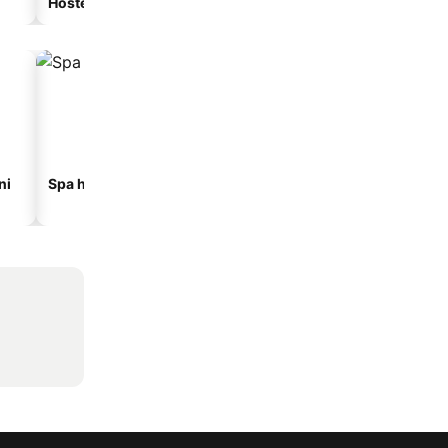
Hostel
Gostionica
ni
Spa hoteli
Hoteli na plaži