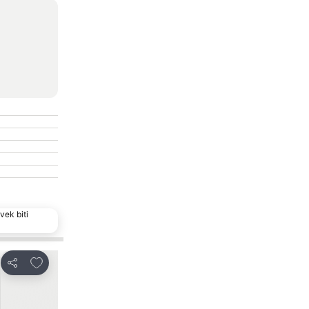
vek biti
Dodati u favorite
Dodati u favor
Deli
Deli