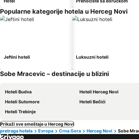
Hotel
Prenoćište sa doručkom
Popularne kategorije hotela u Herceg Novi
Jeftini hoteli
Luksuzni hoteli
Sobe Mracevic – destinacije u blizini
Hoteli Budva
Hoteli Herceg Novi
Hoteli Sutomore
Hoteli Bečići
Hoteli Trebinje
Prikaži sve smeštaje u Herceg Novi
pretraga hotela
Evropa
Crna Gora
Herceg Novi
Sobe Mra