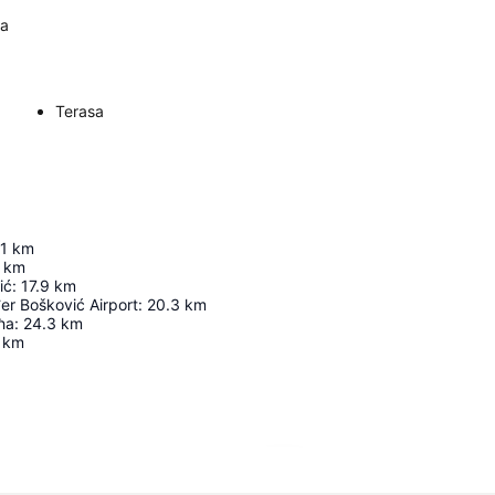
sa
Terasa
.1
km
km
ić
:
17.9
km
er Bošković Airport
:
20.3
km
ћа
:
24.3
km
km
Proširi mapu