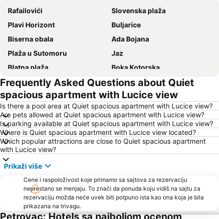
Rafailovići
Slovenska plaža
Plavi Horizont
Buljarice
Biserna obala
Ada Bojana
Plaža u Sutomoru
Jaz
Blatna plaža
Boka Kotorska
Frequently Asked Questions about Quiet
Kotor
Ženska plaža
spacious apartment with Lucice view
Bečićka plaža
Šetalište Pet Danica
Is there a pool area at Quiet spacious apartment with Lucice view?
Seljanovo
Lučice
Are pets allowed at Quiet spacious apartment with Lucice view?
Is parking available at Quiet spacious apartment with Lucice view?
Kraljičina plaža
Stari grad Budva
Where is Quiet spacious apartment with Lucice view located?
Pržno
Utjeha
Which popular attractions are close to Quiet spacious apartment
with Lucice view?
Porto Montenegro
Žanjice
Prikaži više
Buljarica
Gradska plaža
Cene i raspoloživost koje primamo sa sajtova za rezervaciju
Ostrvo cveća
Tivat
neprestano se menjaju. To znači da ponuda koju vidiš na sajtu za
Crvena plaža
Waikiki
rezervaciju možda neće uvek biti potpuno ista kao ona koja je bila
prikazana na trivagu.
Stari grad Herceg Novi
Plaža kod tunela
Petrovac: Hotels sa najboljom ocenom