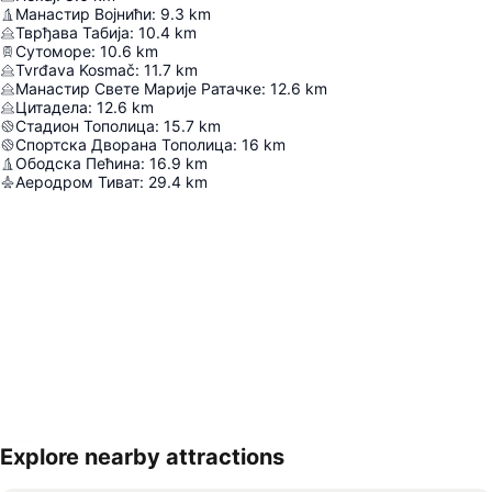
Манастир Војнићи
:
9.3
km
Тврђава Табија
:
10.4
km
Сутоморе
:
10.6
km
Tvrđava Kosmač
:
11.7
km
Манастир Свете Марије Ратачке
:
12.6
km
Цитадела
:
12.6
km
Стадион Тополица
:
15.7
km
Спортска Дворана Тополица
:
16
km
Ободска Пећина
:
16.9
km
Аеродром Тиват
:
29.4
km
Explore nearby attractions
Proširi mapu