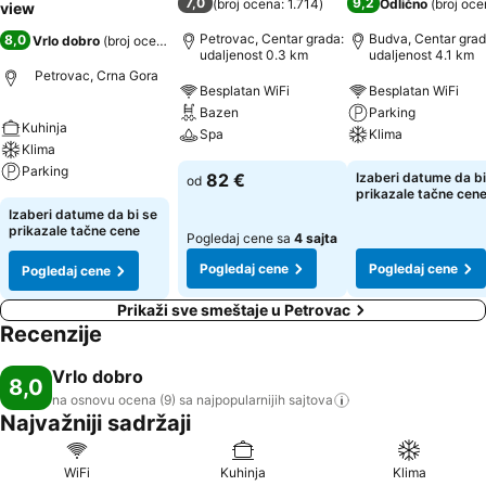
7,0
9,2
(
broj ocena: 1.714
)
Odlično
(
broj oce
view
Petrovac, Centar grada:
Budva, Centar grad
8,0
Vrlo dobro
(
broj ocena: 9
)
udaljenost 0.3 km
udaljenost 4.1 km
Petrovac, Crna Gora
Besplatan WiFi
Besplatan WiFi
Bazen
Parking
Kuhinja
Spa
Klima
Klima
Parking
82 €
Izaberi datume da bi
od
prikazale tačne cen
Izaberi datume da bi se
prikazale tačne cene
Pogledaj cene sa
4 sajta
Pogledaj cene
Pogledaj cene
Pogledaj cene
Prikaži sve smeštaje u Petrovac
Recenzije
Vrlo dobro
8,0
na osnovu ocena (9) sa najpopularnijih
sajtova
Najvažniji sadržaji
WiFi
Kuhinja
Klima