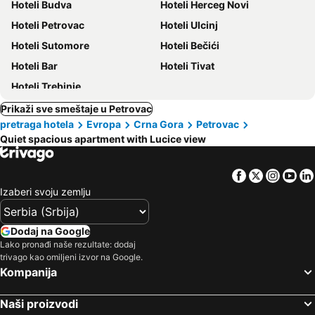
Hoteli Budva
Hoteli Herceg Novi
Hoteli Petrovac
Hoteli Ulcinj
Hoteli Sutomore
Hoteli Bečići
Hoteli Bar
Hoteli Tivat
Hoteli Trebinje
Prikaži sve smeštaje u Petrovac
pretraga hotela
Evropa
Crna Gora
Petrovac
Quiet spacious apartment with Lucice view
Facebook
Twitter
Insta
Yo
Izaberi svoju zemlju
Dodaj na Google
Lako pronađi naše rezultate: dodaj
trivago kao omiljeni izvor na Google.
Kompanija
Naši proizvodi