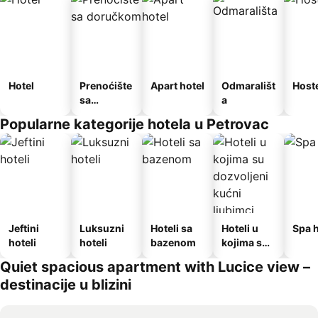
Hotel
Prenoćište
Apart hotel
Odmarališt
Host
sa
a
doručkom
Popularne kategorije hotela u Petrovac
Jeftini
Luksuzni
Hoteli sa
Hoteli u
Spa h
hoteli
hoteli
bazenom
kojima su
dozvoljeni
Quiet spacious apartment with Lucice view –
kućni
destinacije u blizini
ljubimci