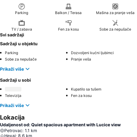
Parking
Balkon / Terasa
Mašina za pranje veša
TV / zabava
Fen za kosu
Sobe za nepušače
Svi sadržaji
Sadržaji u objektu
Parking
Dozvoljeni kućni ljubimci
Sobe za nepušače
Pranje veša
Prikaži više
Sadržaji u sobi
Kupatilo sa tušem
Televizija
Fen za kosu
Prikaži više
Lokacija
Udaljenost od: Quiet spacious apartment with Lucice view
Petrovac
:
1.1
km
Нехај
:
8.6
km