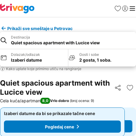
Favoriti
Prijavi
Men
Prikaži sve smeštaje u Petrovac
Destinacija
Quiet spacious apartment with Lucice view
Dolazak/odlazak
Gosti i sobe
Izaberi datume
2 gosta, 1 soba.
Kako uplate koje primimo utiču na rangiranje
Quiet spacious apartment with
Lucice view
Deli
Do
Cela kuća/apartman
8,0
Vrlo dobro
(
broj ocena: 9
)
Izaberi datume da bi se prikazale tačne cene
Izaberi datume da bi se prikazale tačne cene
Pogledaj cene
Pogledaj cene