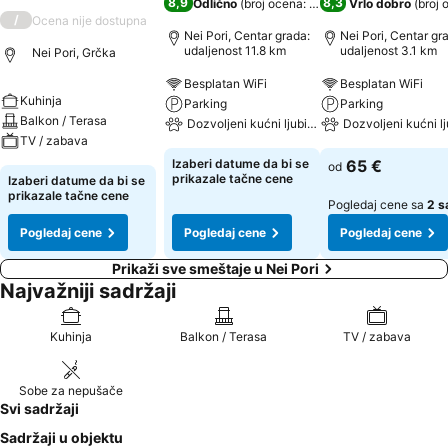
8,9
8,3
Odlično
(
broj ocena: 138
)
Vrlo dobro
(
broj 
/
Ocena nije dostupna
Nei Pori, Centar grada:
Nei Pori, Centar gr
udaljenost 11.8 km
udaljenost 3.1 km
Nei Pori, Grčka
Besplatan WiFi
Besplatan WiFi
Kuhinja
Parking
Parking
Balkon / Terasa
Dozvoljeni kućni ljubimci
Dozvoljeni kućni l
TV / zabava
Izaberi datume da bi se
65 €
od
prikazale tačne cene
Izaberi datume da bi se
prikazale tačne cene
Pogledaj cene sa
2 s
Pogledaj cene
Pogledaj cene
Pogledaj cene
Prikaži sve smeštaje u Nei Pori
Najvažniji sadržaji
Kuhinja
Balkon / Terasa
TV / zabava
Sobe za nepušače
Svi sadržaji
Sadržaji u objektu