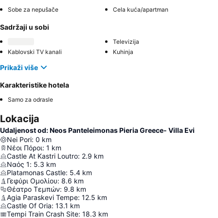
Sobe za nepušače
Cela kuća/apartman
Sadržaji u sobi
Televizija
Kablovski TV kanali
Kuhinja
Prikaži više
Karakteristike hotela
Samo za odrasle
Lokacija
Udaljenost od: Neos Panteleimonas Pieria Greece- Villa Evi
Nei Pori
:
0
km
Νέοι Πόροι
:
1
km
Castle At Kastri Loutro
:
2.9
km
Ναός 1
:
5.3
km
Platamonas Castle
:
5.4
km
Γεφύρι Ομολίου
:
8.6
km
Θέατρο Τεμπών
:
9.8
km
Agia Paraskevi Tempe
:
12.5
km
Castle Of Oria
:
13.1
km
Tempi Train Crash Site
:
18.3
km