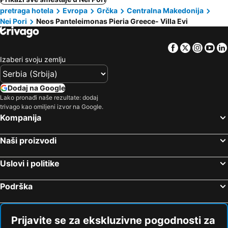
pretraga hotela
Evropa
Grčka
Centralna Makedonija
Nei Pori
Neos Panteleimonas Pieria Greece- Villa Evi
Facebook
Twitter
Insta
Yo
Izaberi svoju zemlju
Dodaj na Google
Lako pronađi naše rezultate: dodaj
trivago kao omiljeni izvor na Google.
Kompanija
Naši proizvodi
Uslovi i politike
Podrška
Prijavite se za ekskluzivne pogodnosti za