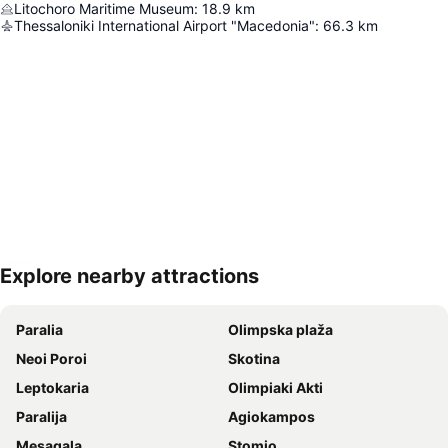
Litochoro Maritime Museum
:
18.9
km
Thessaloniki International Airport "Macedonia"
:
66.3
km
Explore nearby attractions
Proširi mapu
Paralia
Olimpska plaža
Neoi Poroi
Skotina
Leptokaria
Olimpiaki Akti
Paralija
Agiokampos
Mesagala
Stomio