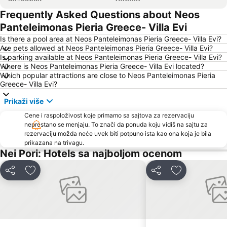
Frequently Asked Questions about Neos
Limani Paralia Katerini
Korinos
Panteleimonas Pieria Greece- Villa Evi
Koutsoupia
Kallithea
Is there a pool area at Neos Panteleimonas Pieria Greece- Villa Evi?
Olympos
Velika
Are pets allowed at Neos Panteleimonas Pieria Greece- Villa Evi?
Is parking available at Neos Panteleimonas Pieria Greece- Villa Evi?
Mount Olympus
The port of Platamona
Where is Neos Panteleimonas Pieria Greece- Villa Evi located?
Ηistoric Centre of Larisa
Which popular attractions are close to Neos Panteleimonas Pieria
Greece- Villa Evi?
Prikaži više
Cene i raspoloživost koje primamo sa sajtova za rezervaciju
neprestano se menjaju. To znači da ponuda koju vidiš na sajtu za
rezervaciju možda neće uvek biti potpuno ista kao ona koja je bila
prikazana na trivagu.
Nei Pori: Hotels sa najboljom ocenom
Deli
Dodati u favorite
Deli
Dodati u favo