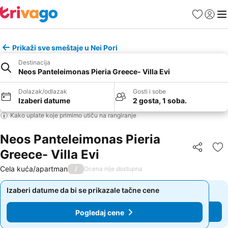
Favoriti
Prijavi
Men
Prikaži sve smeštaje u Nei Pori
Destinacija
Neos Panteleimonas Pieria Greece- Villa Evi
Dolazak/odlazak
Gosti i sobe
Izaberi datume
2 gosta, 1 soba.
Kako uplate koje primimo utiču na rangiranje
Neos Panteleimonas Pieria
Greece- Villa Evi
Deli
Do
Cela kuća/apartman
/
Ocena nije dostupna
Izaberi datume da bi se prikazale tačne cene
Izaberi datume da bi se prikazale tačne cene
Pogledaj cene
Pogledaj cene