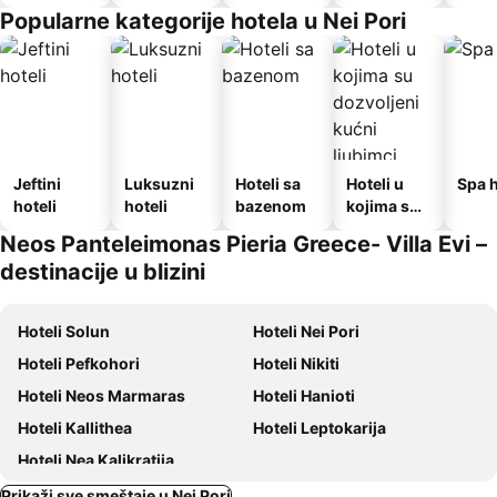
doručkom
Popularne kategorije hotela u Nei Pori
Jeftini
Luksuzni
Hoteli sa
Hoteli u
Spa h
hoteli
hoteli
bazenom
kojima su
dozvoljeni
Neos Panteleimonas Pieria Greece- Villa Evi –
kućni
destinacije u blizini
ljubimci
Hoteli Solun
Hoteli Nei Pori
Hoteli Pefkohori
Hoteli Nikiti
Hoteli Neos Marmaras
Hoteli Hanioti
Hoteli Kallithea
Hoteli Leptokarija
Hoteli Nea Kalikratija
Prikaži sve smeštaje u Nei Pori