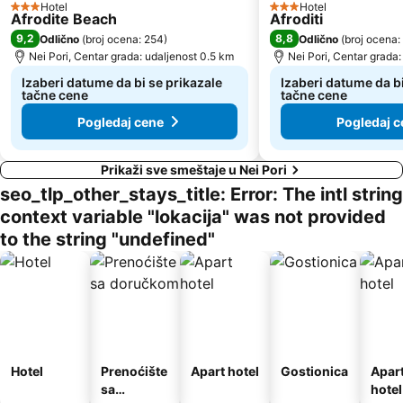
Hotel
Hotel
3 Zvezdice
3 Zvezdice
Afrodite Beach
Afroditi
9,2
8,8
Odlično
(
broj ocena: 254
)
Odlično
(
broj ocena:
Nei Pori, Centar grada: udaljenost 0.5 km
Nei Pori, Centar grada:
Izaberi datume da bi se prikazale
Izaberi datume da bi
tačne cene
tačne cene
Pogledaj cene
Pogledaj c
Prikaži sve smeštaje u Nei Pori
seo_tlp_other_stays_title: Error: The intl string
context variable "lokacija" was not provided
to the string "undefined"
Hotel
Prenoćište
Apart hotel
Gostionica
Apar
sa
hotel