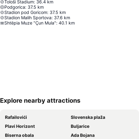
Tološi Stadium
:
36.4
km
Podgorica
:
37.5
km
Stadion pod Goricom
:
37.5
km
Stadion Malih Sportova
:
37.6
km
Shtëpia Muze "Çun Mula"
:
40.1
km
Explore nearby attractions
Proširi mapu
Rafailovići
Slovenska plaža
Plavi Horizont
Buljarice
Biserna obala
Ada Bojana