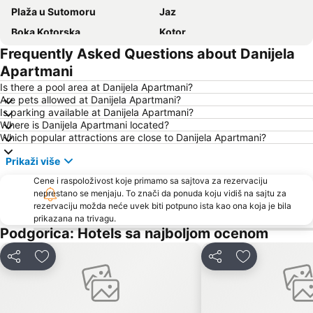
Plaža u Sutomoru
Jaz
Boka Kotorska
Kotor
Frequently Asked Questions about Danijela
Ženska plaža
Bečićka plaža
Apartmani
Seljanovo
Lučice
Is there a pool area at Danijela Apartmani?
Kraljičina plaža
Stari grad Budva
Are pets allowed at Danijela Apartmani?
Is parking available at Danijela Apartmani?
Pržno
Utjeha
Where is Danijela Apartmani located?
Porto Montenegro
Žanjice
Which popular attractions are close to Danijela Apartmani?
Buljarica
Gradska plaža
Prikaži više
Ostrvo cveća
Tivat
Cene i raspoloživost koje primamo sa sajtova za rezervaciju
Crvena plaža
neprestano se menjaju. To znači da ponuda koju vidiš na sajtu za
Waikiki
rezervaciju možda neće uvek biti potpuno ista kao ona koja je bila
Miami Beach
Uvala Valdanos
prikazana na trivagu.
Podgorica: Hotels sa najboljom ocenom
Kamenovo
Kopakabana
Kraljičina plaža
Izletište Rose
Deli
Dodati u favorite
Deli
Dodati u favo
Veliki Pijesak
Petrovacka Obala
Plaža Miločer
Drobni pijesak