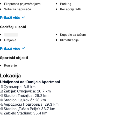
Ekspresna prijava/odjava
Parking
Sobe za nepušače
Recepcija 24h
Prikaži više
Sadržaji u sobi
Kupatilo sa tušem
Grejanje
Klimatizacija
Prikaži više
Sportski objekti
Ronjenje
Lokacija
Udaljenost od: Danijela Apartmani
Сутоморе
:
3.8
km
Žabljak Crnojevića
:
20.7
km
Stadion Trešnjica
:
26.2
km
Stadion Ljajkovići
:
28
km
Аеродром Подгорица
:
29.3
km
Stadion „Tuško Polje“
:
33.7
km
Zabjelo Stadium
:
35.4
km