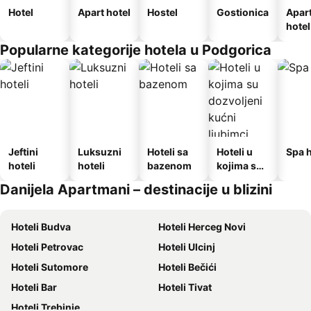
Hotel
Apart hotel
Hostel
Gostionica
Apar
hotel
Popularne kategorije hotela u Podgorica
Jeftini
Luksuzni
Hoteli sa
Hoteli u
Spa h
hoteli
hoteli
bazenom
kojima su
dozvoljeni
Danijela Apartmani – destinacije u blizini
kućni
ljubimci
Hoteli Budva
Hoteli Herceg Novi
Hoteli Petrovac
Hoteli Ulcinj
Hoteli Sutomore
Hoteli Bečići
Hoteli Bar
Hoteli Tivat
Hoteli Trebinje