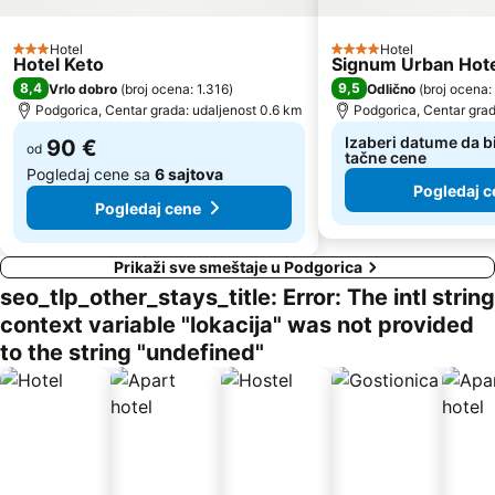
Lepetane
Stari Grad
Sveti Toma
Plaža Mogren
Hotel
Hotel
3 Zvezdice
4 Zvezdice
Hotel Keto
Signum Urban Hot
Mala
Maljevik
8,4
9,5
Vrlo dobro
(
broj ocena: 1.316
)
Odlično
(
broj ocena:
Plaza
Kalardovo
Podgorica, Centar grada: udaljenost 0.6 km
Podgorica, Centar grad
Aerodrom Podgorica
Almara Beach
Izaberi datume da bi
90 €
od
tačne cene
Mojito
Stari Bar
Pogledaj cene sa
6 sajtova
Pogledaj c
Luka Bar
Skadarsko jezero - Schkodra
Pogledaj cene
Prikaži sve smeštaje u Podgorica
seo_tlp_other_stays_title: Error: The intl string
context variable "lokacija" was not provided
to the string "undefined"