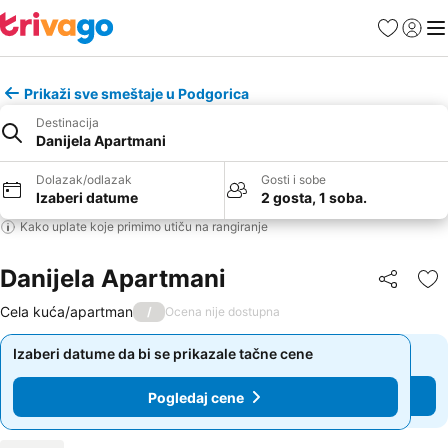
Favoriti
Prijavi
Men
Prikaži sve smeštaje u Podgorica
Destinacija
Danijela Apartmani
Dolazak/odlazak
Gosti i sobe
Izaberi datume
2 gosta, 1 soba.
Kako uplate koje primimo utiču na rangiranje
Danijela Apartmani
Deli
Do
Cela kuća/apartman
/
Ocena nije dostupna
Izaberi datume da bi se prikazale tačne cene
Izaberi datume da bi se prikazale tačne cene
Pogledaj cene
Pogledaj cene