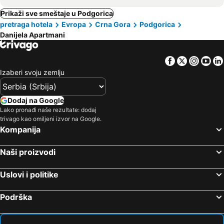
Prikaži sve smeštaje u Podgorica
pretraga hotela
Evropa
Crna Gora
Podgorica
Danijela Apartmani
Facebook
Twitter
Insta
Yo
Izaberi svoju zemlju
Dodaj na Google
Lako pronađi naše rezultate: dodaj
trivago kao omiljeni izvor na Google.
Kompanija
Naši proizvodi
Uslovi i politike
Podrška