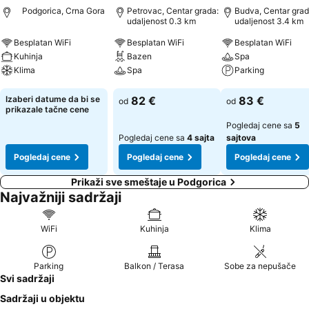
Podgorica, Crna Gora
Petrovac, Centar grada:
Budva, Centar grad
udaljenost 0.3 km
udaljenost 3.4 km
Besplatan WiFi
Besplatan WiFi
Besplatan WiFi
Kuhinja
Bazen
Spa
Klima
Spa
Parking
Pogledaj cene
Pogledaj cene
Pogledaj cene
Izaberi datume da bi se
82 €
83 €
od
od
prikazale tačne cene
Pogledaj cene sa
5
Pogledaj cene sa
4 sajta
sajtova
Pogledaj cene
Pogledaj cene
Pogledaj cene
Prikaži sve smeštaje u Podgorica
Najvažniji sadržaji
WiFi
Kuhinja
Klima
Parking
Balkon / Terasa
Sobe za nepušače
Svi sadržaji
Sadržaji u objektu