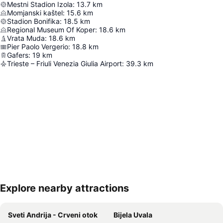
Mestni Stadion Izola
:
13.7
km
Momjanski kaštel
:
15.6
km
Stadion Bonifika
:
18.5
km
Regional Museum Of Koper
:
18.6
km
Vrata Muda
:
18.6
km
Pier Paolo Vergerio
:
18.8
km
Gafers
:
19
km
Trieste – Friuli Venezia Giulia Airport
:
39.3
km
Explore nearby attractions
Proširi mapu
Sveti Andrija - Crveni otok
Bijela Uvala