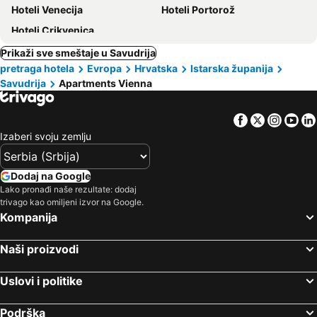
Hoteli Venecija
Hoteli Portorož
Hoteli Crikvenica
Prikaži sve smeštaje u Savudrija
pretraga hotela
Evropa
Hrvatska
Istarska županija
Savudrija
Apartments Vienna
Facebook
Twitter
Insta
Yo
Izaberi svoju zemlju
Dodaj na Google
Lako pronađi naše rezultate: dodaj
trivago kao omiljeni izvor na Google.
Kompanija
Naši proizvodi
Uslovi i politike
Podrška