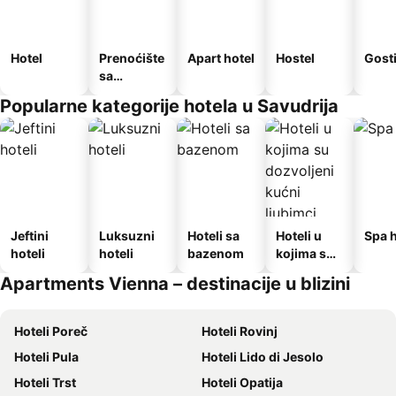
Hotel
Prenoćište
Apart hotel
Hostel
Gost
sa
doručkom
Popularne kategorije hotela u Savudrija
Jeftini
Luksuzni
Hoteli sa
Hoteli u
Spa h
hoteli
hoteli
bazenom
kojima su
dozvoljeni
Apartments Vienna – destinacije u blizini
kućni
ljubimci
Hoteli Poreč
Hoteli Rovinj
Hoteli Pula
Hoteli Lido di Jesolo
Hoteli Trst
Hoteli Opatija