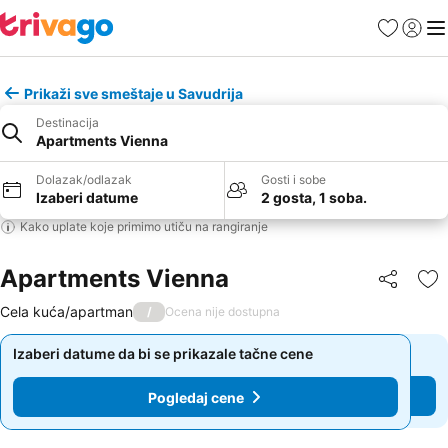
Favoriti
Prijavi
Men
Prikaži sve smeštaje u Savudrija
Destinacija
Apartments Vienna
Dolazak/odlazak
Gosti i sobe
Izaberi datume
2 gosta, 1 soba.
Kako uplate koje primimo utiču na rangiranje
Apartments Vienna
Deli
Do
Cela kuća/apartman
/
Ocena nije dostupna
Izaberi datume da bi se prikazale tačne cene
Izaberi datume da bi se prikazale tačne cene
Pogledaj cene
Pogledaj cene