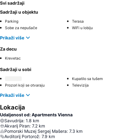
Svi sadržaji
Sadržaji u objektu
Parking
Terasa
Sobe za nepušače
WiFi u lobiju
Prikaži više
Za decu
Krevetac
Sadržaji u sobi
Kupatilo sa tušem
Prozori koji se otvaraju
Televizija
Prikaži više
Lokacija
Udaljenost od: Apartments Vienna
Savudrija
:
1.8
km
Akvarij Piran
:
7.2
km
Pomorski Muzej Sergej Mašera
:
7.3
km
Avditorij Portorož
:
7.9
km