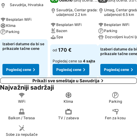
Odlično
(
broj ocena: 4.281
)
(
broj ocena: 5.01
Savudrija, Hrvatska
Savudrija, Centar grada:
Umag, Centar grad
udaljenost 2.2 km
udaljenost 6.5 km
Besplatan WiFi
Besplatan WiFi
Besplatan WiFi
Klima
Bazen
Parking
Parking
Spa
Dozvoljeni kućni l
Izaberi datume da bi se
prikazale tačne cene
170 €
Izaberi datume da bi
od
prikazale tačne cen
Pogledaj cene sa
4 sajta
Pogledaj cene
Pogledaj cene
Pogledaj cene
Prikaži sve smeštaje u Savudrija
Najvažniji sadržaji
WiFi
Klima
Parking
Balkon / Terasa
TV / zabava
Fen za kosu
Sobe za nepušače