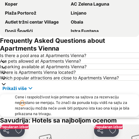
Koper
AC Zelena Laguna
Plaža Portorož
Linjano
Autlet tržni centar Village
Obala
Donji Špadići
Istra Funtana
Frequently Asked Questions about
Katoro
Koper
Apartments Vienna
Glavna železnička stanica Trst
Villas Rubin
Is there a pool area at Apartments Vienna?
Slovenska Obala
Bibione Pineda
Are pets allowed at Apartments Vienna?
Is parking available at Apartments Vienna?
Laguna Stella Maris
Luka Trst
Where is Apartments Vienna located?
Zlatni Rt
Obala maršala Tita
Which popular attractions are close to Apartments Vienna?
Delfin
Plaža Simonov zaliv
Prikaži više
Grado Pineta
FKK Ulika
Cene i raspoloživost koje primamo sa sajtova za rezervaciju
Istrian Riviera
neprestano se menjaju. To znači da ponuda koju vidiš na sajtu za
Austostazione di Trieste
rezervaciju možda neće uvek biti potpuno ista kao ona koja je bila
Barcolana
AC Zelena Laguna
prikazana na trivagu.
Savudrija: Hotels sa najboljom ocenom
Stari Grad
Amarin
Popularan izbor
Popularan izbor
St. Bernardin
Simonov zaliv
Deli
Dodati u favorite
Deli
Dodati u fa
Adria Ankaran
Poreč 24 hours