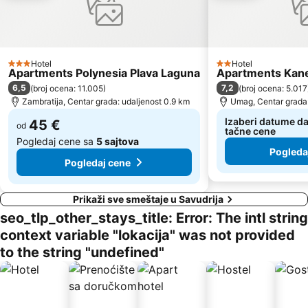
Gretta
Gradsko kupalište Poreč
Polari
Vile Park Bernardin
Spiaggia Principale
Servola
Hotel
Hotel
3 Zvezdice
2 Zvezdice
Apartments Polynesia Plava Laguna
Apartments Kane
Lignano Pineta
Spiaggia Bibione
6,5
7,2
(
broj ocena: 11.005
)
(
broj ocena: 5.017
Stand up Comedy by Željko Pervan
Aquarium Piran
Zambratija, Centar grada: udaljenost 0.9 km
Umag, Centar grada:
Staro mesto Piran
Laguna
Izaberi datume da
45 €
od
tačne cene
Rose Spa
Mirta
Pogledaj cene sa
5 sajtova
Pogleda
Valeta AC Lanterna
Galeb AC Solaris
Pogledaj cene
Prikaži sve smeštaje u Savudrija
seo_tlp_other_stays_title: Error: The intl string
context variable "lokacija" was not provided
to the string "undefined"