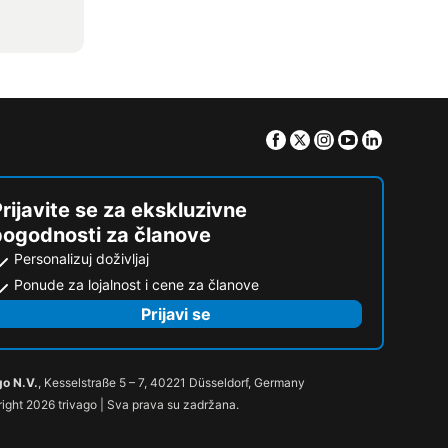
Facebook
Twitter
Instagram
Youtube
Linkedin
rijavite se za ekskluzivne
pogodnosti za članove
Personalizuj doživljaj
Ponude za lojalnost i cene za članove
Prijavi se
go N.V.
, Kesselstraße 5 – 7, 40221 Düsseldorf, Germany
ight 2026 trivago | Sva prava su zadržana.