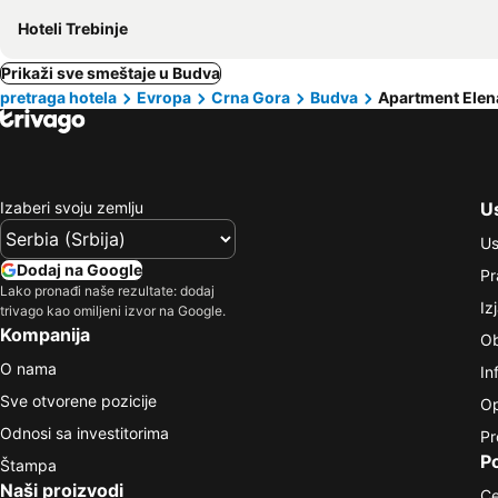
Hoteli Trebinje
Prikaži sve smeštaje u Budva
pretraga hotela
Evropa
Crna Gora
Budva
Apartment Elen
Izaberi svoju zemlju
Us
Us
Dodaj na Google
Pr
Lako pronađi naše rezultate: dodaj
Iz
trivago kao omiljeni izvor na Google.
Kompanija
Ob
O nama
In
Sve otvorene pozicije
Op
Odnosi sa investitorima
Pr
P
Štampa
Naši proizvodi
Ce