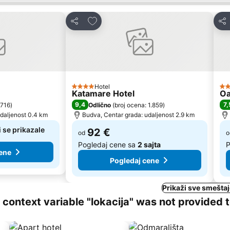
te
Dodati u favorite
Deli
Del
Hotel
4 Zvezdice
3 
Katamare Hotel
Oa
9,4
7,
 716
)
Odlično
(
broj ocena: 1.859
)
daljenost 0.4 km
Budva, Centar grada: udaljenost 2.9 km
 se prikazale
92 €
od
o
Pogledaj cene sa
2 sajta
P
ene
Pogledaj cene
Prikaži sve smešta
ng context variable "lokacija" was not provided 