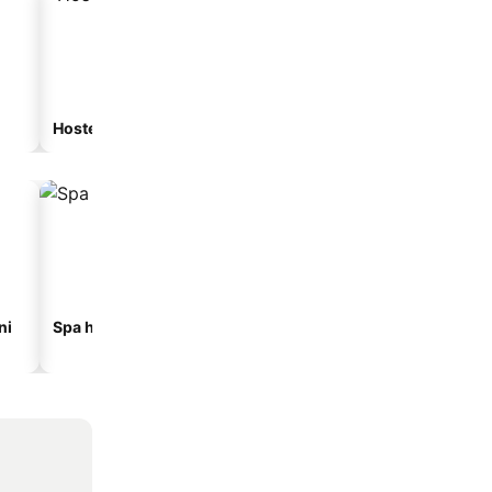
Hostel
Gostionica
ni
Spa hoteli
Hoteli na plaži