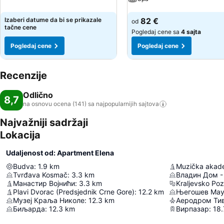
Pogledaj cene
Izaberi datume da bi se prikazale
82 €
od
tačne cene
Pogledaj cene sa
4 sajta
Pogledaj cene
Pogledaj cene
Recenzije
Odlično
8,7
na osnovu ocena (141) sa najpopularnijih
sajtova
Najvažniji sadržaji
Lokacija
Udaljenost od: Apartment Elena
Budva
:
1.9
km
Tvrđava Kosmač
:
3.3
km
Манастир Војнићи
:
3.3
km
Kraljevsko Poz
Plavi Dvorac (Predsjednik Crne Gore)
:
12.2
km
Његошев Мау
Музеј Краља Николе
:
12.3
km
Аеродром Ти
Биљарда
:
12.3
km
Вирпазар
:
18.