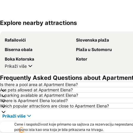
Explore nearby attractions
Rafailovići
Slovenska plaža
Biserna obala
Plaža u Sutomoru
Boka Kotorska
Kotor
Prikaži više
Frequently Asked Questions about Apartment
Is there a pool area at Apartment Elena?
Are pets allowed at Apartment Elena?
Is parking available at Apartment Elena?
Where is Apartment Elena located?
Which popular attractions are close to Apartment Elena?
Prikaži više
Cene i raspoloživost koje primamo sa sajtova za rezervaciju neprestano
potpuno ista kao ona koja je bila prikazana na trivagu.