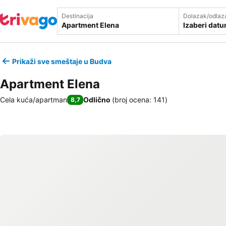
Destinacija
Dolazak/odlaz
Izaberi dat
Prikaži sve smeštaje u Budva
Apartment Elena
Cela kuća/apartman
Odlično
(
broj ocena: 141
)
8,7