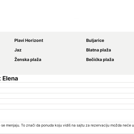
Proširi mapu
Plavi Horizont
Buljarice
Jaz
Blatna plaža
Ženska plaža
Bečićka plaža
 Elena
 se menjaju. To znači da ponuda koju vidiš na sajtu za rezervaciju možda neće u