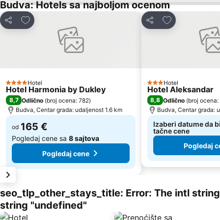
Budva: Hotels sa najboljom ocenom
Dodati u favorite
Dodati u favori
Deli
Deli
Hotel
Hotel
4 Zvezdice
3 Zvezdice
Hotel Harmonia by Dukley
Hotel Aleksandar
8,7
8,8
Odlično
(
broj ocena: 782
)
Odlično
(
broj ocena:
Budva, Centar grada: udaljenost 1.6 km
Budva, Centar grada: u
Izaberi datume da bi
165 €
od
tačne cene
Pogledaj cene sa
8 sajtova
Pogledaj c
Pogledaj cene
seo_tlp_other_stays_title: Error: The intl stri
string "undefined"