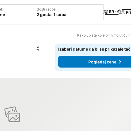
ak
Gosti i sobe
SR · €
Pr
ume
2 gosta, 1 soba.
Kako uplate koje primimo utiču n
Dodati u favorite
Izaberi datume da bi se prikazale ta
Deli
Pogledaj cene