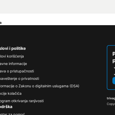
a
lovi i politike
P
lovi korišćenja
avne informacije
java o pristupačnosti
aveštenje o privatnosti
formacije o Zakonu o digitalnim uslugama (DSA)
cije kolačića
triva
ogram otkrivanja ranjivosti
Copyr
odrška
ntar za pomoć