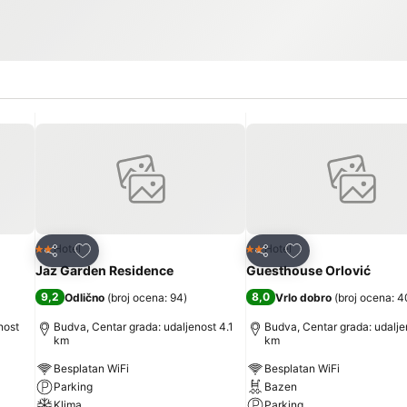
Dodati u favorite
Dodati u favorite
Hotel
Hotel
2 Zvezdice
2 Zvezdice
Deli
Deli
Jaz Garden Residence
Guesthouse Orlović
9,2
8,0
Odlično
(
broj ocena: 94
)
Vrlo dobro
(
broj ocena: 
nost
Budva, Centar grada: udaljenost 4.1
Budva, Centar grada: udalje
km
km
Besplatan WiFi
Besplatan WiFi
Parking
Bazen
Klima
Parking