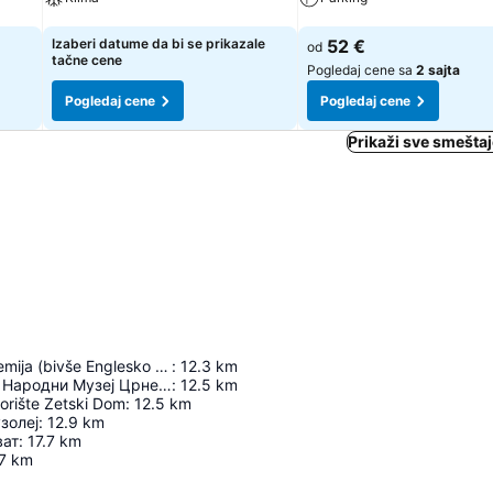
Pogledaj cene
Pogledaj cene
Izaberi datume da bi se prikazale
52 €
od
tačne cene
Pogledaj cene sa
2 sajta
Pogledaj cene
Pogledaj cene
Prikaži sve smešta
Muzička akademija (bivše Englesko poslanstvo)
:
12.3
km
Владин Дом - Народни Музеј Црне Горе
:
12.5
km
orište Zetski Dom
:
12.5
km
золеј
:
12.9
km
ват
:
17.7
km
7
km