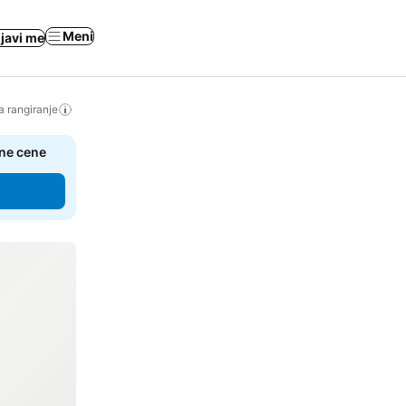
Meni
ijavi me
a rangiranje
čne cene