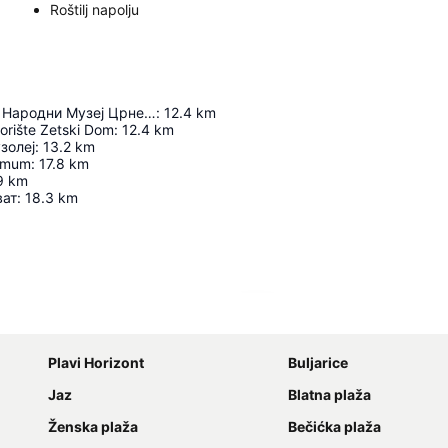
Roštilj napolju
Владин Дом - Народни Музеј Црне Горе
:
12.4
km
orište Zetski Dom
:
12.4
km
золеј
:
13.2
km
imum
:
17.8
km
9
km
ват
:
18.3
km
Proširi mapu
Plavi Horizont
Buljarice
Jaz
Blatna plaža
Ženska plaža
Bečićka plaža