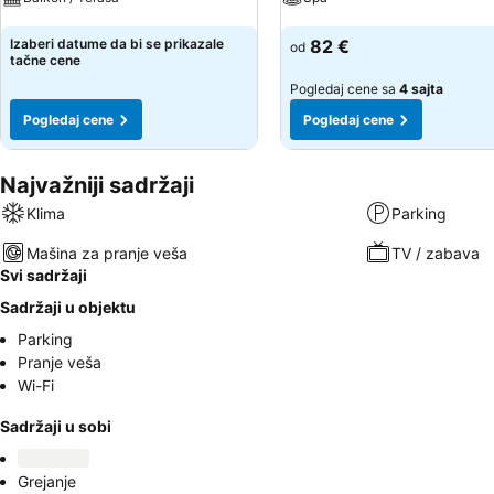
Pogledaj cene
Pogledaj cene
Izaberi datume da bi se prikazale
82 €
od
tačne cene
Pogledaj cene sa
4 sajta
Pogledaj cene
Pogledaj cene
Najvažniji sadržaji
Klima
Parking
Mašina za pranje veša
TV / zabava
Svi sadržaji
Sadržaji u objektu
Parking
Pranje veša
Wi-Fi
Sadržaji u sobi
Grejanje