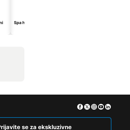
ni
Spa hoteli
Hoteli na plaži
Facebook
Twitter
Instagram
Youtube
Linkedin
rijavite se za ekskluzivne