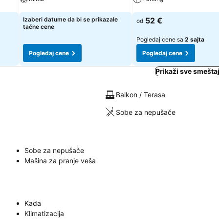
Pogledaj cene
Pogledaj cene
Izaberi datume da bi se prikazale
52 €
od
tačne cene
Pogledaj cene sa
2 sajta
Pogledaj cene
Pogledaj cene
Prikaži sve smeštaj
Balkon / Terasa
Sobe za nepušače
Sobe za nepušače
Mašina za pranje veša
Kada
Klimatizacija