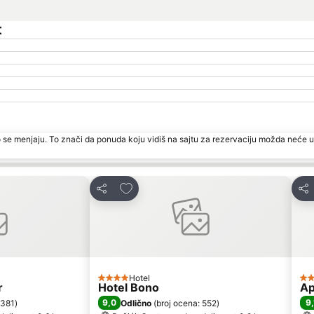
t
 se menjaju. To znači da ponuda koju vidiš na sajtu za rezervaciju možda neće u
te
Dodati u favorite
Deli
Del
Hotel
4 Zvezdice
4 
r
Hotel Bono
Ap
9,0
9,
 381
)
Odlično
(
broj ocena: 552
)