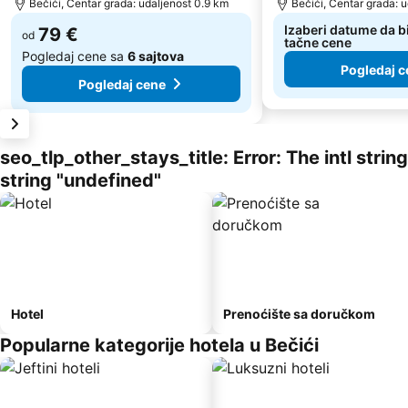
Bečići, Centar grada: udaljenost 0.9 km
Bečići, Centar grada: 
Izaberi datume da bi
79 €
od
tačne cene
Pogledaj cene sa
6 sajtova
Pogledaj c
Pogledaj cene
seo_tlp_other_stays_title: Error: The intl stri
string "undefined"
Hotel
Prenoćište sa doručkom
Popularne kategorije hotela u Bečići