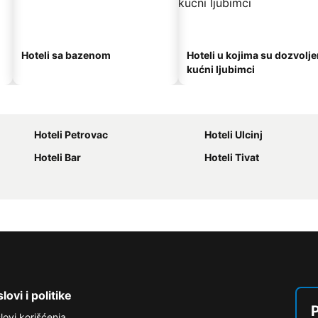
Hoteli sa bazenom
Hoteli u kojima su dozvolje
kućni ljubimci
Hoteli Petrovac
Hoteli Ulcinj
Hoteli Bar
Hoteli Tivat
lovi i politike
P
lovi korišćenja