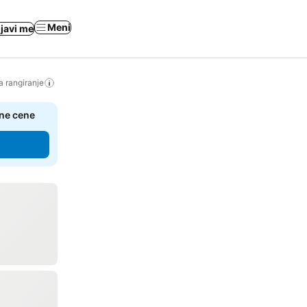
Meni
ijavi me
a rangiranje
čne cene