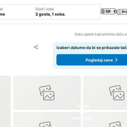
ak
Gosti i sobe
SR · €
Pr
ume
2 gosta, 1 soba.
Kako uplate koje primimo utiču n
Dodati u favorite
Izaberi datume da bi se prikazale ta
Deli
Pogledaj cene