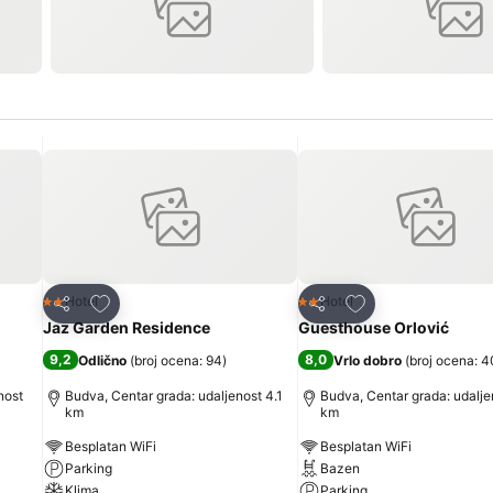
Dodati u favorite
Dodati u favorite
Hotel
Hotel
2 Zvezdice
2 Zvezdice
Deli
Deli
Jaz Garden Residence
Guesthouse Orlović
9,2
8,0
Odlično
(
broj ocena: 94
)
Vrlo dobro
(
broj ocena: 
nost
Budva, Centar grada: udaljenost 4.1
Budva, Centar grada: udalje
km
km
Besplatan WiFi
Besplatan WiFi
Parking
Bazen
Klima
Parking