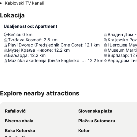
Kablovski TV kanali
Lokacija
Udaljenost od: Apartment
Bečići
:
0
km
Tvrđava Kosmač
:
2.8
km
Kraljevsko Poz
Plavi Dvorac (Predsjednik Crne Gore)
:
12.1
km
Његошев Мау
Музеј Краља Николе
:
12.2
km
Museum Marit
Биљарда
:
12.2
km
Вирпазар
:
17.
Muzička akademija (bivše Englesko poslanstvo)
:
12.2
km
Аеродром Ти
Explore nearby attractions
Rafailovići
Slovenska plaža
Biserna obala
Plaža u Sutomoru
Boka Kotorska
Kotor