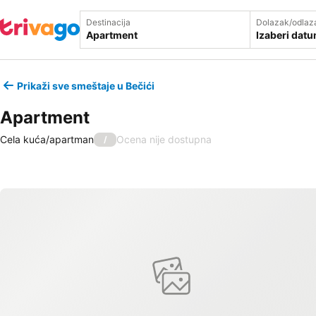
Destinacija
Dolazak/odlaz
Izaberi dat
Prikaži sve smeštaje u Bečići
Apartment
Cela kuća/apartman
Ocena nije dostupna
/