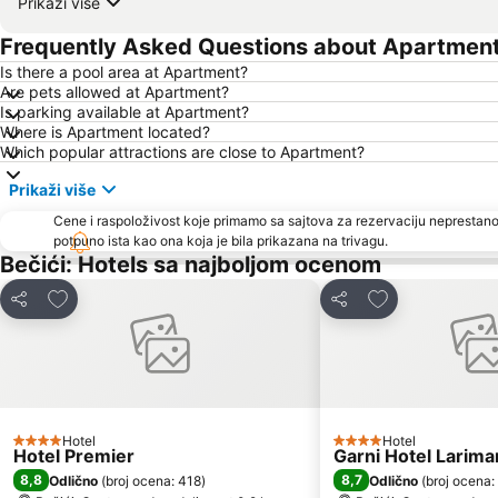
Prikaži više
Frequently Asked Questions about Apartmen
Is there a pool area at Apartment?
Are pets allowed at Apartment?
Is parking available at Apartment?
Where is Apartment located?
Which popular attractions are close to Apartment?
Prikaži više
Cene i raspoloživost koje primamo sa sajtova za rezervaciju neprestano
potpuno ista kao ona koja je bila prikazana na trivagu.
Bečići: Hotels sa najboljom ocenom
Dodati u favorite
Dodati u favori
Deli
Deli
Hotel
Hotel
4 Zvezdice
4 Zvezdice
Hotel Premier
Garni Hotel Larima
8,8
8,7
Odlično
(
broj ocena: 418
)
Odlično
(
broj ocena: