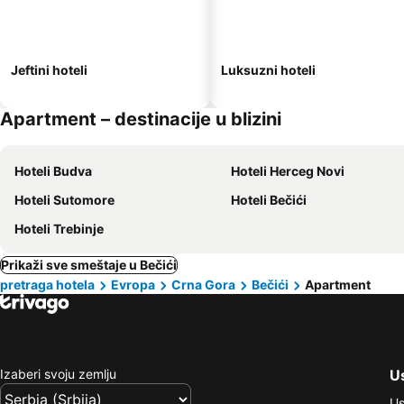
Jeftini hoteli
Luksuzni hoteli
Apartment – destinacije u blizini
Hoteli Budva
Hoteli Herceg Novi
Hoteli Sutomore
Hoteli Bečići
Hoteli Trebinje
Prikaži sve smeštaje u Bečići
pretraga hotela
Evropa
Crna Gora
Bečići
Apartment
Izaberi svoju zemlju
Us
Us