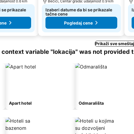
udaljenost 0.6 km
Bečići, Centar grada: udaljenost 0.9 km
 se prikazale
Izaberi datume da bi se prikazale
I
tačne cene
ene
Pogledaj cene
Prikaži sve smeštaj
ng context variable "lokacija" was not provided 
Apart hotel
Odmarališta