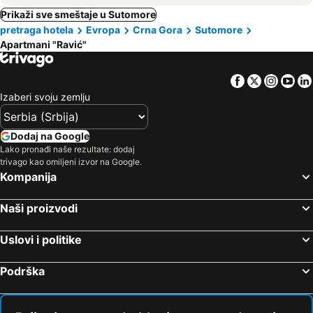
Prikaži sve smeštaje u Sutomore
pretraga hotela
Evropa
Crna Gora
Sutomore
Apartmani "Ravić"
Facebook
Twitter
Insta
Yo
Izaberi svoju zemlju
Dodaj na Google
Lako pronađi naše rezultate: dodaj
trivago kao omiljeni izvor na Google.
Kompanija
Naši proizvodi
Uslovi i politike
Podrška