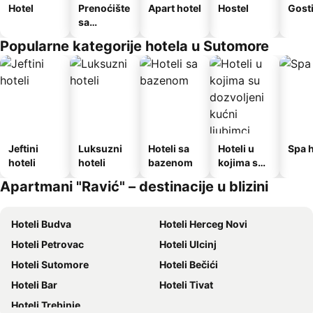
Hotel
Prenoćište
Apart hotel
Hostel
Gost
sa
doručkom
Popularne kategorije hotela u Sutomore
Jeftini
Luksuzni
Hoteli sa
Hoteli u
Spa h
hoteli
hoteli
bazenom
kojima su
dozvoljeni
Apartmani "Ravić" – destinacije u blizini
kućni
ljubimci
Hoteli Budva
Hoteli Herceg Novi
Hoteli Petrovac
Hoteli Ulcinj
Hoteli Sutomore
Hoteli Bečići
Hoteli Bar
Hoteli Tivat
Hoteli Trebinje