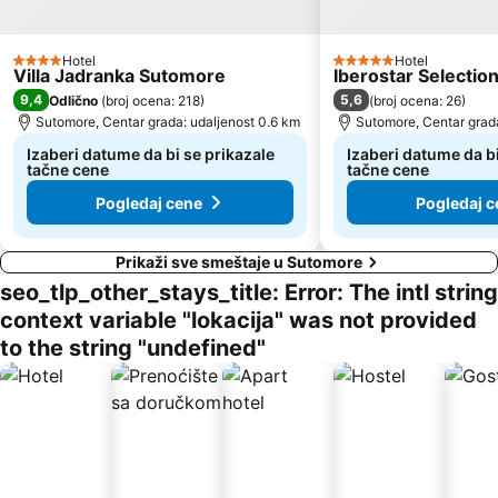
Stari Grad
Sveti Toma
Plaža Mogren
Mala
Hotel
Hotel
4 Zvezdice
5 Zvezdice
Villa Jadranka Sutomore
Iberostar Selecti
Maljevik
Plaza
9,4
5,6
Odlično
(
broj ocena: 218
)
(
broj ocena: 26
)
Kalardovo
Aerodrom Podgorica
Sutomore, Centar grada: udaljenost 0.6 km
Sutomore, Centar grada
Almara Beach
Mojito
Izaberi datume da bi se prikazale
Izaberi datume da bi
tačne cene
tačne cene
Stari Bar
Luka Bar
Pogledaj cene
Pogledaj c
Skadarsko jezero - Schkodra
Safari
Prikaži sve smeštaje u Sutomore
seo_tlp_other_stays_title: Error: The intl string
context variable "lokacija" was not provided
to the string "undefined"