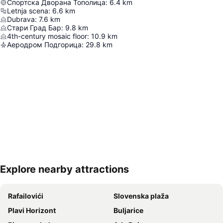
Спортска Дворана Тополица
:
6.4
km
Letnja scena
:
6.6
km
Dubrava
:
7.6
km
Стари Град Бар
:
9.8
km
4th-century mosaic floor
:
10.9
km
Аеродром Подгорица
:
29.8
km
Explore nearby attractions
Proširi mapu
Rafailovići
Slovenska plaža
Plavi Horizont
Buljarice