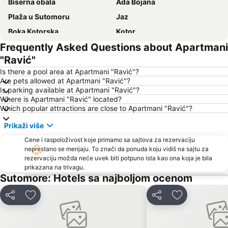
Biserna obala
Ada Bojana
Plaža u Sutomoru
Jaz
Boka Kotorska
Kotor
Frequently Asked Questions about Apartmani
Ženska plaža
Bečićka plaža
"Ravić"
Seljanovo
Lučice
Is there a pool area at Apartmani "Ravić"?
Kraljičina plaža
Stari grad Budva
Are pets allowed at Apartmani "Ravić"?
Is parking available at Apartmani "Ravić"?
Pržno
Utjeha
Where is Apartmani "Ravić" located?
Porto Montenegro
Žanjice
Which popular attractions are close to Apartmani "Ravić"?
Buljarica
Gradska plaža
Prikaži više
Ostrvo cveća
Tivat
Cene i raspoloživost koje primamo sa sajtova za rezervaciju
Crvena plaža
neprestano se menjaju. To znači da ponuda koju vidiš na sajtu za
Waikiki
rezervaciju možda neće uvek biti potpuno ista kao ona koja je bila
Miami Beach
Uvala Valdanos
prikazana na trivagu.
Sutomore: Hotels sa najboljom ocenom
Kamenovo
Kopakabana
Kraljičina plaža
Veliki Pijesak
Deli
Dodati u favorite
Deli
Dodati u favo
Petrovacka Obala
Plaža Miločer
Drobni pijesak
Lepetane