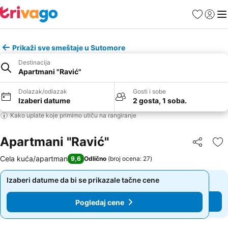
Favoriti
Prijavi
Men
Prikaži sve smeštaje u Sutomore
Destinacija
Apartmani "Ravić"
Dolazak/odlazak
Gosti i sobe
Izaberi datume
2 gosta, 1 soba.
Kako uplate koje primimo utiču na rangiranje
Apartmani "Ravić"
Deli
Do
Cela kuća/apartman
9,6
Odlično
(
broj ocena: 27
)
Izaberi datume da bi se prikazale tačne cene
Izaberi datume da bi se prikazale tačne cene
Pogledaj cene
Pogledaj cene