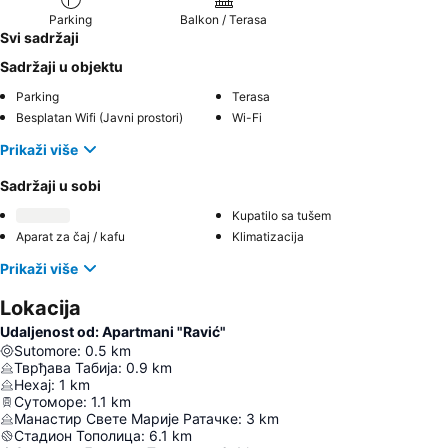
Parking
Balkon / Terasa
Svi sadržaji
Sadržaji u objektu
Parking
Terasa
Besplatan Wifi (Javni prostori)
Wi-Fi
Prikaži više
Sadržaji u sobi
Kupatilo sa tušem
Aparat za čaj / kafu
Klimatizacija
Prikaži više
Lokacija
Udaljenost od: Apartmani "Ravić"
Sutomore
:
0.5
km
Тврђава Табија
:
0.9
km
Нехај
:
1
km
Сутоморе
:
1.1
km
Манастир Свете Марије Ратачке
:
3
km
Стадион Тополица
:
6.1
km