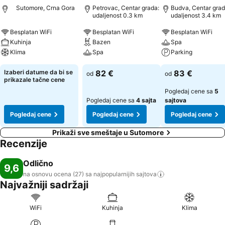
Sutomore, Crna Gora
Petrovac, Centar grada:
Budva, Centar grad
udaljenost 0.3 km
udaljenost 3.4 km
Besplatan WiFi
Besplatan WiFi
Besplatan WiFi
Kuhinja
Bazen
Spa
Klima
Spa
Parking
Izaberi datume da bi se
82 €
83 €
od
od
prikazale tačne cene
Pogledaj cene sa
5
Pogledaj cene sa
4 sajta
sajtova
Pogledaj cene
Pogledaj cene
Pogledaj cene
Prikaži sve smeštaje u Sutomore
Recenzije
Odlično
9,6
na osnovu ocena (27) sa najpopularnijih
sajtova
Najvažniji sadržaji
WiFi
Kuhinja
Klima