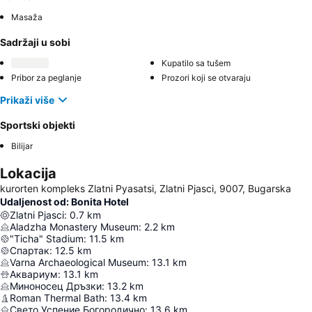
Masaža
Sadržaji u sobi
Kupatilo sa tušem
Pribor za peglanje
Prozori koji se otvaraju
Prikaži više
Sportski objekti
Bilijar
Lokacija
kurorten kompleks Zlatni Pyasatsi, Zlatni Pjasci, 9007, Bugarska
Udaljenost od: Bonita Hotel
Zlatni Pjasci
:
0.7
km
Aladzha Monastery Museum
:
2.2
km
"Ticha" Stadium
:
11.5
km
Спартак
:
12.5
km
Varna Archaeological Museum
:
13.1
km
Аквариум
:
13.1
km
Миноносец Дръзки
:
13.2
km
Roman Thermal Bath
:
13.4
km
Свето Успение Богородично
:
13.6
km