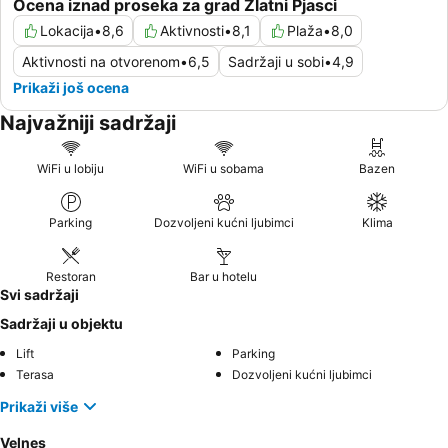
Ocena iznad proseka za grad Zlatni Pjasci
Lokacija
•
8,6
Aktivnosti
•
8,1
Plaža
•
8,0
Aktivnosti na otvorenom
•
6,5
Sadržaji u sobi
•
4,9
Prikaži još ocena
Najvažniji sadržaji
WiFi u lobiju
WiFi u sobama
Bazen
Parking
Dozvoljeni kućni ljubimci
Klima
Restoran
Bar u hotelu
Svi sadržaji
Sadržaji u objektu
Lift
Parking
Terasa
Dozvoljeni kućni ljubimci
Prikaži više
Velnes