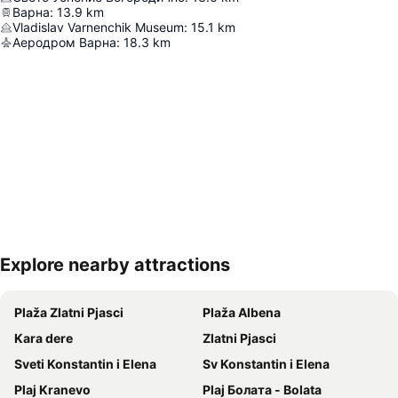
Варна
:
13.9
km
Vladislav Varnenchik Museum
:
15.1
km
Аеродром Варна
:
18.3
km
Explore nearby attractions
Proširi mapu
Plaža Zlatni Pjasci
Plaža Albena
Kara dere
Zlatni Pjasci
Sveti Konstantin i Elena
Sv Konstantin i Elena
Plaj Kranevo
Plaj Болата - Bolata