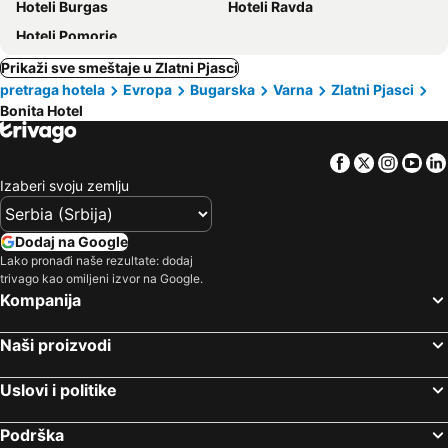
Hoteli Burgas
Hoteli Ravda
Hoteli Pomorie
Prikaži sve smeštaje u Zlatni Pjasci
pretraga hotela
Evropa
Bugarska
Varna
Zlatni Pjasci
Bonita Hotel
Facebook
Twitter
Insta
Yo
Izaberi svoju zemlju
Dodaj na Google
Lako pronađi naše rezultate: dodaj
trivago kao omiljeni izvor na Google.
Kompanija
Naši proizvodi
Uslovi i politike
Podrška