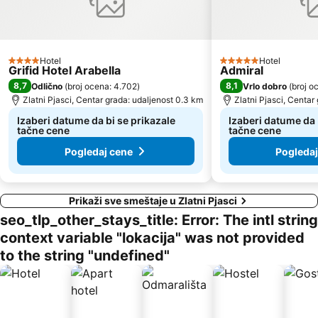
Hotel
Hotel
4 Zvezdice
5 Zvezdice
Grifid Hotel Arabella
Admiral
8,7
8,1
Odlično
(
broj ocena: 4.702
)
Vrlo dobro
(
broj o
Zlatni Pjasci, Centar grada: udaljenost 0.3 km
Zlatni Pjasci, Centar
Izaberi datume da bi se prikazale
Izaberi datume da 
tačne cene
tačne cene
Pogledaj cene
Pogledaj
Prikaži sve smeštaje u Zlatni Pjasci
seo_tlp_other_stays_title: Error: The intl string
context variable "lokacija" was not provided
to the string "undefined"