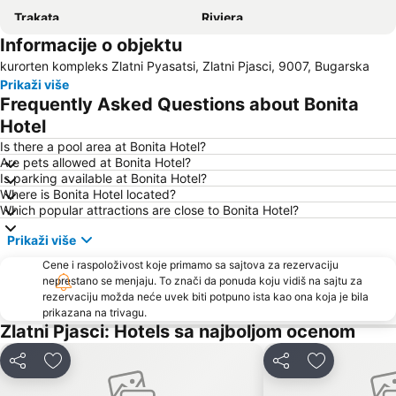
Trakata
Riviera
Informacije o objektu
Pobeda
Pametnik na primortsite padnali v Srabsko-balgarskata voyna
kurorten kompleks Zlatni Pyasatsi, Zlatni Pjasci, 9007, Bugarska
Bulgaran
rayon Asparuhovo
Prikaži više
Nos Kaliakra
Frequently Asked Questions about Bonita
Hotel
Is there a pool area at Bonita Hotel?
Are pets allowed at Bonita Hotel?
Is parking available at Bonita Hotel?
Where is Bonita Hotel located?
Which popular attractions are close to Bonita Hotel?
Prikaži više
Cene i raspoloživost koje primamo sa sajtova za rezervaciju
neprestano se menjaju. To znači da ponuda koju vidiš na sajtu za
rezervaciju možda neće uvek biti potpuno ista kao ona koja je bila
prikazana na trivagu.
Zlatni Pjasci: Hotels sa najboljom ocenom
Deli
Dodati u favorite
Deli
Dodati u fav