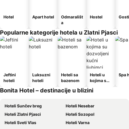
Hotel
Apart hotel
Odmarališt
Hostel
Gost
a
Popularne kategorije hotela u Zlatni Pjasci
Jeftini
Luksuzni
Hoteli sa
Hoteli u
Spa h
hoteli
hoteli
bazenom
kojima su
dozvoljeni
Bonita Hotel – destinacije u blizini
kućni
ljubimci
Hoteli Sunčev breg
Hoteli Nesebar
Hoteli Zlatni Pjasci
Hoteli Sozopol
Hoteli Sveti Vlas
Hoteli Varna