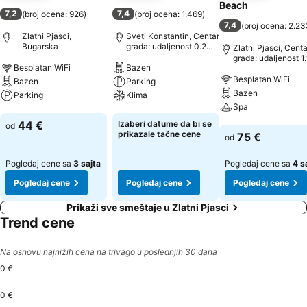
Beach
7,2
7,4
(
broj ocena: 926
)
(
broj ocena: 1.469
)
7,4
(
broj ocena: 2.2
Zlatni Pjasci,
Sveti Konstantin, Centar
Bugarska
grada: udaljenost 0.2
Zlatni Pjasci, Centa
km
grada: udaljenost 1
Besplatan WiFi
Bazen
Besplatan WiFi
Bazen
Parking
Bazen
Parking
Klima
Spa
Pogledaj cene
Pogledaj cene
44 €
Izaberi datume da bi se
od
Pogledaj cene
prikazale tačne cene
75 €
od
Pogledaj cene sa
3 sajta
Pogledaj cene sa
4 s
Pogledaj cene
Pogledaj cene
Pogledaj cene
Prikaži sve smeštaje u Zlatni Pjasci
Trend cene
Na osnovu najnižih cena na trivago u poslednjih 30 dana
0 €
0 €