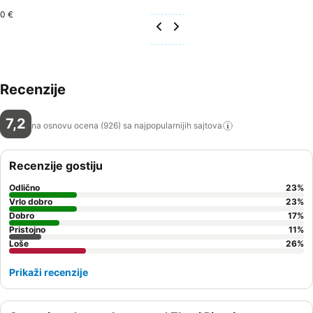
0 €
Recenzije
7,2
na osnovu ocena (926) sa najpopularnijih
sajtova
Recenzije gostiju
Odlično
23
%
Vrlo dobro
23
%
Dobro
17
%
Pristojno
11
%
Loše
26
%
Prikaži recenzije