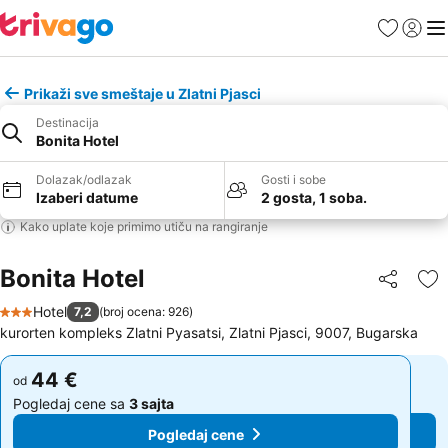
Favoriti
Prijavi
Men
Prikaži sve smeštaje u Zlatni Pjasci
Destinacija
Bonita Hotel
Dolazak/odlazak
Gosti i sobe
Izaberi datume
2 gosta, 1 soba.
Kako uplate koje primimo utiču na rangiranje
Bonita Hotel
Deli
Do
Hotel
7,2
(
broj ocena: 926
)
3 Zvezdice
kurorten kompleks Zlatni Pyasatsi, Zlatni Pjasci, 9007, Bugarska
44 €
44 €
od
od
Pogledaj cene sa
3 sajta
Pogledaj cene sa
3 sajta
Pogledaj cene
Pogledaj cene