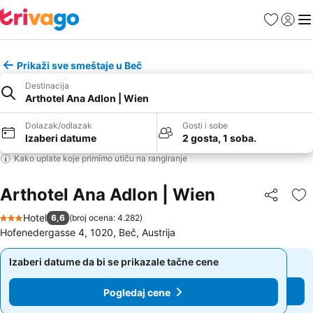
Favoriti
Prijavi
Men
Prikaži sve smeštaje u Beč
Destinacija
Arthotel Ana Adlon | Wien
Dolazak/odlazak
Gosti i sobe
Izaberi datume
2 gosta, 1 soba.
Kako uplate koje primimo utiču na rangiranje
Arthotel Ana Adlon | Wien
Deli
Do
Hotel
6,6
(
broj ocena: 4.282
)
3 Zvezdice
Hofenedergasse 4, 1020, Beč, Austrija
Izaberi datume da bi se prikazale tačne cene
Izaberi datume da bi se prikazale tačne cene
Pogledaj cene
Pogledaj cene