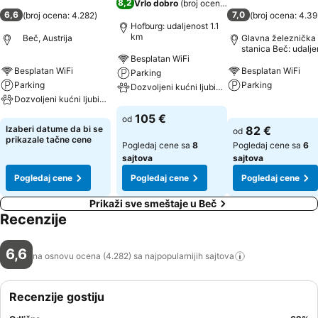
8,2
Vrlo dobro
(
broj ocena: 7.298
)
6,6
7,0
(
broj ocena: 4.282
)
(
broj ocena: 4.3
Hofburg: udaljenost 1.1
km
Beč, Austrija
Glavna železnička
stanica Beč: udalje
Besplatan WiFi
0.6 km
Besplatan WiFi
Besplatan WiFi
Parking
Parking
Parking
Dozvoljeni kućni ljubimci
Dozvoljeni kućni ljubimci
Pogledaj cene
Pogledaj cene
105 €
od
Pogledaj cene
Izaberi datume da bi se
82 €
od
prikazale tačne cene
Pogledaj cene sa
8
Pogledaj cene sa
6
sajtova
sajtova
Pogledaj cene
Pogledaj cene
Pogledaj cene
Prikaži sve smeštaje u Beč
Recenzije
6,6
na osnovu ocena (4.282) sa najpopularnijih
sajtova
Recenzije gostiju