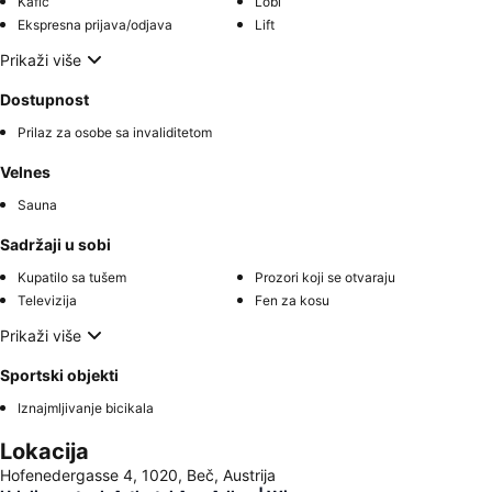
Kafić
Lobi
Ekspresna prijava/odjava
Lift
Prikaži više
Dostupnost
Prilaz za osobe sa invaliditetom
Velnes
Sauna
Sadržaji u sobi
Kupatilo sa tušem
Prozori koji se otvaraju
Televizija
Fen za kosu
Prikaži više
Sportski objekti
Iznajmljivanje bicikala
Lokacija
Hofenedergasse 4, 1020, Beč, Austrija