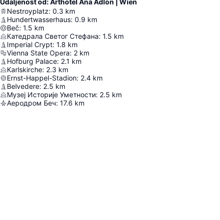
Udaljenost od: Arthotel Ana Adlon | Wien
Nestroyplatz
:
0.3
km
Hundertwasserhaus
:
0.9
km
Beč
:
1.5
km
Катедрала Светог Стефана
:
1.5
km
Imperial Crypt
:
1.8
km
Vienna State Opera
:
2
km
Hofburg Palace
:
2.1
km
Karlskirche
:
2.3
km
Ernst-Happel-Stadion
:
2.4
km
Belvedere
:
2.5
km
Музеј Историје Уметности
:
2.5
km
Аеродром Беч
:
17.6
km