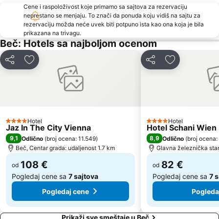
Cene i raspoloživost koje primamo sa sajtova za rezervaciju
Austrijska galerija Belvedere
Arsenal
neprestano se menjaju. To znači da ponuda koju vidiš na sajtu za
rezervaciju možda neće uvek biti potpuno ista kao ona koja je bila
Bahnhof Südtiroler Platz
Albertina
prikazana na trivagu.
Wiener U-Bahn
Alter Bahnhof Stammersdorf - Stammersdorfer Bahnhofspark
Beč: Hotels sa najboljom ocenom
Wien Mitte - The Mall
Casablanca
Deli
Dodati u favorite
Deli
Dodati u favo
Stephansdom
Silvesterpfad
Franz-Josefs-Bahnhof
Šonbrun - Schönbrunn
Hafen Freudenau
Simmeringer Hauptstraße
Therme Wien
Opera
Hotel
Hotel
4 Zvezdice
Alsergrund
Pfarre Maria Geburt am Rennweg
4 Zvezdice
Jaz In The City Vienna
Hotel Schani Wien
9,1
8,9
Odlično
(
broj ocena: 11.549
)
Odlično
(
broj ocena:
Železnička stanica Beč Meidling
Hernals
Beč, Centar grada: udaljenost 1.7 km
Glavna železnička stan
Gerhard Hanappi Stadion
Josefsplatz
108 €
82 €
od
od
Pogledaj cene sa
7 sajtova
Pogledaj cene sa
7 
Pogledaj cene
Pogleda
Prikaži sve smeštaje u Beč