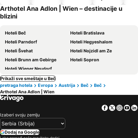
dozvoljeni
Arthotel Ana Adlon | Wien – destinacije u
kućni
blizini
ljubimci
Hoteli Beč
Hoteli Bratislava
Hoteli Parndorf
Hoteli Hegyeshalom
Hoteli Švehat
Hoteli Nojzidl am Ze
Hoteli Brunn am Gebirge
Hoteli Sopron
Hoteli Wiener Neudorf
Prikaži sve smeštaje u Beč
pretraga hotela
Evropa
Austrija
Beč
Beč
Arthotel Ana Adlon | Wien
Facebook
Twitter
Insta
Yo
Izaberi svoju zemlju
Dodaj na Google
Lako pronađi naše rezultate: dodaj