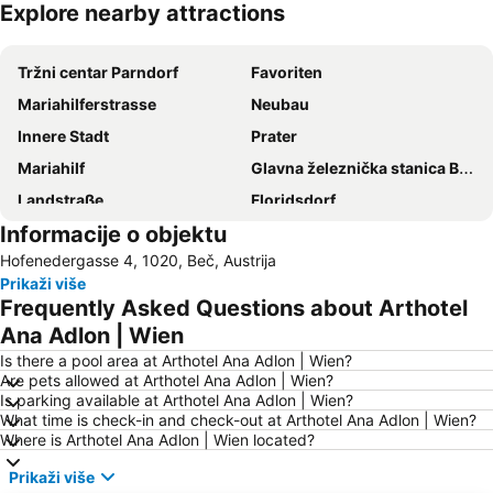
Explore nearby attractions
Proširi mapu
Tržni centar Parndorf
Favoriten
Mariahilferstrasse
Neubau
Innere Stadt
Prater
Mariahilf
Glavna železnička stanica Beč
Landstraße
Floridsdorf
Informacije o objektu
Vienna Airport
Šonbrunski zoološki vrt
Hofenedergasse 4, 1020, Beč, Austrija
Wiener Stadthalle
Leopoldstadt
Prikaži više
U-Bahnlinie U1
Meidling
Frequently Asked Questions about Arthotel
Graben
Kaiserstraße
Ana Adlon | Wien
Penzing
Istorijski centar Beča
Is there a pool area at Arthotel Ana Adlon | Wien?
Are pets allowed at Arthotel Ana Adlon | Wien?
Hofburg
Wien Simmering
Is parking available at Arthotel Ana Adlon | Wien?
What time is check-in and check-out at Arthotel Ana Adlon | Wien?
Ottakring
Tržni centar Shopping city Sud
Where is Arthotel Ana Adlon | Wien located?
Belvedere Palace
Lugner City
Prikaži više
Simmering
Stadion Center