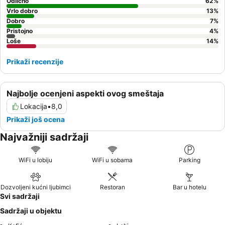
Odlično
62
%
Vrlo dobro
13
%
Dobro
7
%
Pristojno
4
%
Loše
14
%
Prikaži recenzije
Najbolje ocenjeni aspekti ovog smeštaja
Lokacija
•
8,0
Prikaži još ocena
Najvažniji sadržaji
WiFi u lobiju
WiFi u sobama
Parking
Dozvoljeni kućni ljubimci
Restoran
Bar u hotelu
Svi sadržaji
Sadržaji u objektu