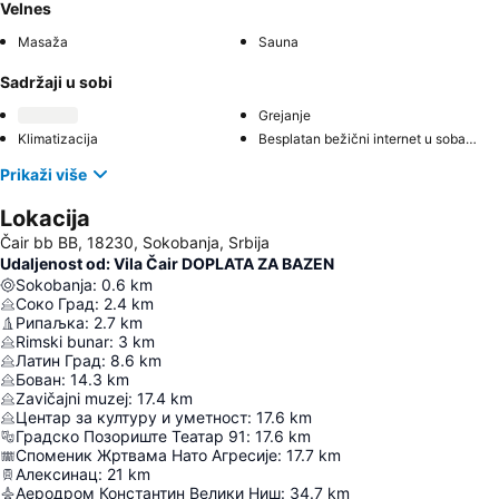
Velnes
Masaža
Sauna
Sadržaji u sobi
Grejanje
Klimatizacija
Besplatan bežični internet u sobama
Prikaži više
Lokacija
Čair bb BB, 18230, Sokobanja, Srbija
Udaljenost od: Vila Čair DOPLATA ZA BAZEN
Sokobanja
:
0.6
km
Соко Град
:
2.4
km
Рипаљка
:
2.7
km
Rimski bunar
:
3
km
Латин Град
:
8.6
km
Бован
:
14.3
km
Zavičajni muzej
:
17.4
km
Центар за културу и уметност
:
17.6
km
Градско Позориште Театар 91
:
17.6
km
Споменик Жртвама Нато Агресије
:
17.7
km
Алексинац
:
21
km
Аеродром Константин Велики Ниш
:
34.7
km