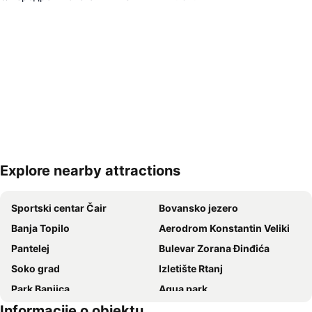
Explore nearby attractions
Proširi mapu
Sportski centar Čair
Bovansko jezero
Banja Topilo
Aerodrom Konstantin Veliki
Pantelej
Bulevar Zorana Đinđića
Soko grad
Izletište Rtanj
Park Banjica
Aqua park
Informacije o objektu
Lepterija
Bulevar Nemanjića