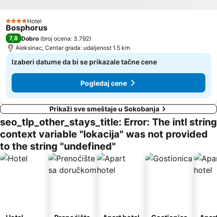
Hotel
4 Zvezdice
Bosphorus
7,8
Dobro
(
broj ocena: 3.792
)
Aleksinac, Centar grada: udaljenost 1.5 km
Izaberi datume da bi se prikazale tačne cene
Pogledaj cene
Prikaži sve smeštaje u Sokobanja
seo_tlp_other_stays_title: Error: The intl string
context variable "lokacija" was not provided
to the string "undefined"