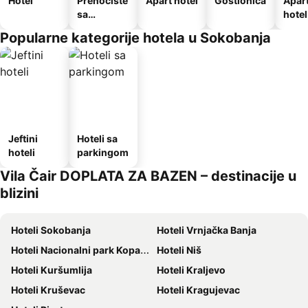
Hotel
Prenoćište
Apart hotel
Gostionica
Apar
sa
hotel
doručkom
Popularne kategorije hotela u Sokobanja
Jeftini
Hoteli sa
hoteli
parkingom
Vila Čair DOPLATA ZA BAZEN – destinacije u
blizini
Hoteli Sokobanja
Hoteli Vrnjačka Banja
Hoteli Nacionalni park Kopaonik
Hoteli Niš
Hoteli Kuršumlija
Hoteli Kraljevo
Hoteli Kruševac
Hoteli Kragujevac