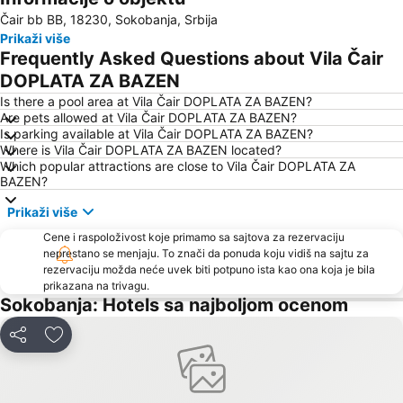
Čair bb BB, 18230, Sokobanja, Srbija
Banjska promenada
Palilula
Prikaži više
Medijana
Crveni Krst
Frequently Asked Questions about Vila Čair
Plaža Bovanskog jezera
Splendid
DOPLATA ZA BAZEN
Ulica Vožda Karađorđa
Bazen Banjica
Is there a pool area at Vila Čair DOPLATA ZA BAZEN?
Are pets allowed at Vila Čair DOPLATA ZA BAZEN?
Spomenik oslobodiocima Niša
Is parking available at Vila Čair DOPLATA ZA BAZEN?
Where is Vila Čair DOPLATA ZA BAZEN located?
Which popular attractions are close to Vila Čair DOPLATA ZA
BAZEN?
Prikaži više
Cene i raspoloživost koje primamo sa sajtova za rezervaciju
neprestano se menjaju. To znači da ponuda koju vidiš na sajtu za
rezervaciju možda neće uvek biti potpuno ista kao ona koja je bila
prikazana na trivagu.
Sokobanja: Hotels sa najboljom ocenom
Deli
Dodati u favorite