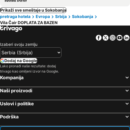
Hoteli Pirot
Prikaži sve smeštaje u Sokobanja
pretraga hotela
Evropa
Srbija
Sokobanja
Vila Čair DOPLATA ZA BAZEN
Facebook
Twitter
Insta
Yo
Izaberi svoju zemlju
Dodaj na Google
Lako pronađi naše rezultate: dodaj
trivago kao omiljeni izvor na Google.
Kompanija
Naši proizvodi
Uslovi i politike
Podrška