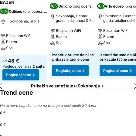
BAZEN
9,5
8,0
Odlično
(
broj ocena: 4.900
)
Vrlo dobro
(
broj o
8,5
Odlično
(
broj ocena: 303
)
Sokobanja, Centar
Sokobanja, Centar
grada: udaljenost 0.7
grada: udaljenost 0
Sokobanja, Srbija
km
km
Besplatan WiFi
Besplatan WiFi
Besplatan WiFi
Bazen
Bazen
Bazen
Spa
Spa
Spa
Izaberi datume da bi se
Izaberi datume da bi
prikazale tačne cene
prikazale tačne cen
48 €
od
Pogledaj cene sa
2 sajta
Pogledaj cene
Pogledaj cene
Pogledaj cene
Prikaži sve smeštaje u Sokobanja
Trend cene
Na osnovu najnižih cena na trivago u poslednjih 30 dana
0 €
0 €