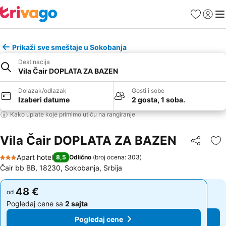
Favoriti
Prijavi
Men
Prikaži sve smeštaje u Sokobanja
Destinacija
Vila Čair DOPLATA ZA BAZEN
Dolazak/odlazak
Gosti i sobe
Izaberi datume
2 gosta, 1 soba.
Kako uplate koje primimo utiču na rangiranje
Vila Čair DOPLATA ZA BAZEN
Deli
Do
Apart hotel
8,5
Odlično
(
broj ocena: 303
)
3 Zvezdice
Čair bb BB, 18230, Sokobanja, Srbija
48 €
48 €
od
od
Pogledaj cene sa
2 sajta
Pogledaj cene sa
2 sajta
Pogledaj cene
Pogledaj cene