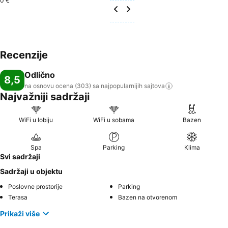
0 €
Recenzije
Odlično
8,5
na osnovu ocena (303) sa najpopularnijih
sajtova
Najvažniji sadržaji
WiFi u lobiju
WiFi u sobama
Bazen
Spa
Parking
Klima
Svi sadržaji
Sadržaji u objektu
Poslovne prostorije
Parking
Terasa
Bazen na otvorenom
Prikaži više