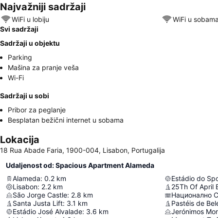
Najvažniji sadržaji
WiFi u lobiju
WiFi u sobam
Svi sadržaji
Sadržaji u objektu
Parking
Mašina za pranje veša
Wi-Fi
Sadržaji u sobi
Pribor za peglanje
Besplatan bežični internet u sobama
Lokacija
18 Rua Abade Faria, 1900-004, Lisabon, Portugalija
Udaljenost od: Spacious Apartment Alameda
Alameda
:
0.2
km
Estádio do Spo
Lisabon
:
2.2
km
25Th Of April 
São Jorge Castle
:
2.8
km
Santa Justa Lift
:
3.1
km
Pastéis de Be
Estádio José Alvalade
:
3.6
km
Jerónimos Mon