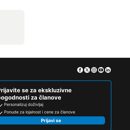
Facebook
Twitter
Instagram
Youtube
Linkedin
rijavite se za ekskluzivne
pogodnosti za članove
Personalizuj doživljaj
Ponude za lojalnost i cene za članove
Prijavi se