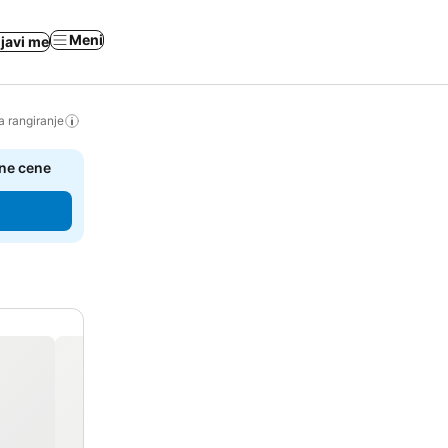
Meni
ijavi me
a rangiranje
čne cene