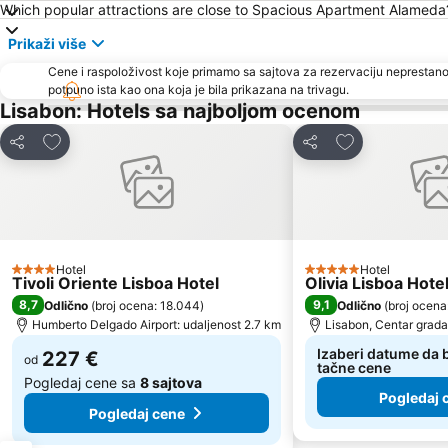
Which popular attractions are close to Spacious Apartment Alameda
Prikaži više
Cene i raspoloživost koje primamo sa sajtova za rezervaciju neprestano
potpuno ista kao ona koja je bila prikazana na trivagu.
Lisabon: Hotels sa najboljom ocenom
Dodati u favorite
Dodati u favori
Deli
Deli
Hotel
Hotel
4 Zvezdice
5 Zvezdice
Tivoli Oriente Lisboa Hotel
Olivia Lisboa Hot
8,7
9,1
Odlično
(
broj ocena: 18.044
)
Odlično
(
broj ocena
Humberto Delgado Airport: udaljenost 2.7 km
Lisabon, Centar grada
Izaberi datume da b
227 €
od
tačne cene
Pogledaj cene sa
8 sajtova
Pogledaj 
Pogledaj cene