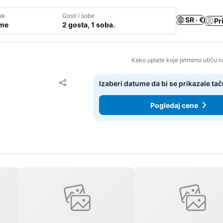
ak
Gosti i sobe
SR · €
Pr
ume
2 gosta, 1 soba.
Kako uplate koje primimo utiču n
Dodati u favorite
Izaberi datume da bi se prikazale ta
Deli
Pogledaj cene