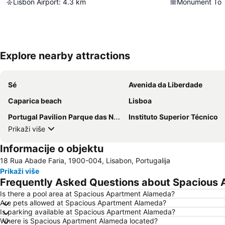
Lisbon Airport
:
4.3
km
Monument To T
Explore nearby attractions
Sé
Avenida da Liberdade
Caparica beach
Lisboa
Portugal Pavilion Parque das Naçoes
Instituto Superior Técnico
Prikaži više
Informacije o objektu
18 Rua Abade Faria, 1900-004, Lisabon, Portugalija
Prikaži više
Frequently Asked Questions about Spacious
Is there a pool area at Spacious Apartment Alameda?
Are pets allowed at Spacious Apartment Alameda?
Is parking available at Spacious Apartment Alameda?
Where is Spacious Apartment Alameda located?