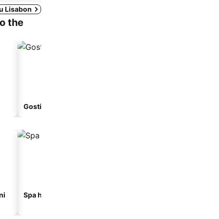
 u Lisabon
to the
Gostionica
Apart-hotel
ni
Spa hoteli
Hoteli na plaži