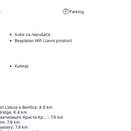
a
Parking
Sobe za nepušače
Besplatan Wifi (Javni prostori)
Kuhinja
rt Lisboa e Benfica
:
4.9
km
Bridge
:
6.4
km
Национално Светилиште Христа Краља
:
7.6
km
lém
:
7.8
km
astery
:
7.9
km