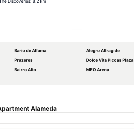
he Discoveries
:
8.2
km
Proširi mapu
Bario de Alfama
Alegro Alfragide
Prazeres
Dolce Vita Picoas Plaza
Bairro Alto
MEO Arena
 Apartment Alameda