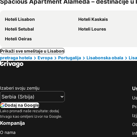
Spacious Apartment Alameda – destinacije u b
Hoteli Lisabon
Hoteli Kaskais
Hoteli Setubal
Hoteli Loures
Hoteli Oeiras
Prikaži sve smeštaje u Lisabon
pretraga hotela
Evropa
Portugalija
Lisabonska obala
Lis
Izaberi svoju zemlju
Us
Us
Dodaj na Google
Pr
Lako pronađi naše rezultate: dodaj
Iz
trivago kao omiljeni izvor na Google.
Kompanija
Ob
O nama
In