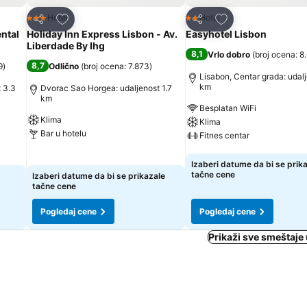
Dodati u favorite
Dodati u favorite
Hotel
Hotel
3 Zvezdice
2 Zvezdice
Deli
Deli
ental
Holiday Inn Express Lisbon - Av.
Easyhotel Lisbon
Liberdade By Ihg
8,1
Vrlo dobro
(
broj ocena: 8
8,7
9
)
Odlično
(
broj ocena: 7.873
)
Lisabon, Centar grada: udal
km
 3.3
Dvorac Sao Horgea: udaljenost 1.7
km
Besplatan WiFi
Klima
Klima
Bar u hotelu
Fitnes centar
Pogledaj cene
Pogledaj cene
Izaberi datume da bi se prik
tačne cene
Izaberi datume da bi se prikazale
tačne cene
Pogledaj cene
Pogledaj cene
Prikaži sve smeštaje