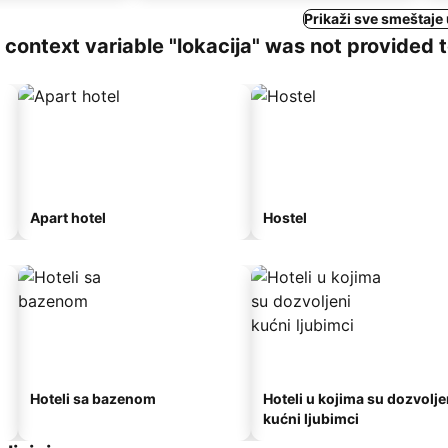
Prikaži sve smeštaje
ng context variable "lokacija" was not provided 
Apart hotel
Hostel
Hoteli sa bazenom
Hoteli u kojima su dozvolje
kućni ljubimci