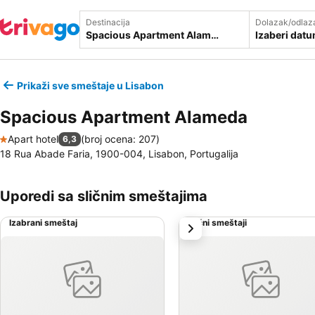
Destinacija
Dolazak/odlaz
Izaberi dat
Prikaži sve smeštaje u Lisabon
Spacious Apartment Alameda
Apart hotel
(
broj ocena: 207
)
6,3
1 Zvezdice
18 Rua Abade Faria, 1900-004, Lisabon, Portugalija
Uporedi sa sličnim smeštajima
Izabrani smeštaj
Slični smeštaji
sledeće