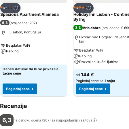
Dodati u favorite
Dodati u favorite
Apart hotel
Hotel
1 Zvezdice
4 Zvezdice
Deli
Deli
Spacious Apartment Alameda
Holiday Inn Lisbon - Contin
By Ihg
6,3
(
broj ocena: 207
)
8,3
Vrlo dobro
(
broj ocena: 9.69
Lisabon, Portugalija
Dvorac Sao Horgea: udaljenost
km
Besplatan WiFi
Besplatan WiFi
Parking
Parking
Pogledaj cene
Dozvoljeni kućni ljubimci
Izaberi datume da bi se prikazale
Pogledaj cene
tačne cene
144 €
od
Pogledaj cene sa
1 sajta
Pogledaj cene
Pogledaj cene
Recenzije
6,3
na osnovu ocena (207) sa najpopularnijih
sajtova