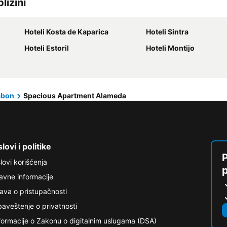
lizini
Hoteli Kosta de Kaparica
Hoteli Sintra
Hoteli Estoril
Hoteli Montijo
abon
Spacious Apartment Alameda
lovi i politike
P
lovi korišćenja
avne informacije
java o pristupačnosti
aveštenje o privatnosti
formacije o Zakonu o digitalnim uslugama (DSA)