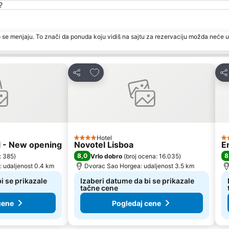
?
 se menjaju. To znači da ponuda koju vidiš na sajtu za rezervaciju možda neće u
te
Dodati u favorite
Deli
Del
Hotel
4 Zvezdice
3 
el - New opening
Novotel Lisboa
E
8,0
8
: 385
)
Vrlo dobro
(
broj ocena: 16.035
)
: udaljenost 0.4 km
Dvorac Sao Horgea: udaljenost 3.5 km
i se prikazale
Izaberi datume da bi se prikazale
tačne cene
cene
Pogledaj cene