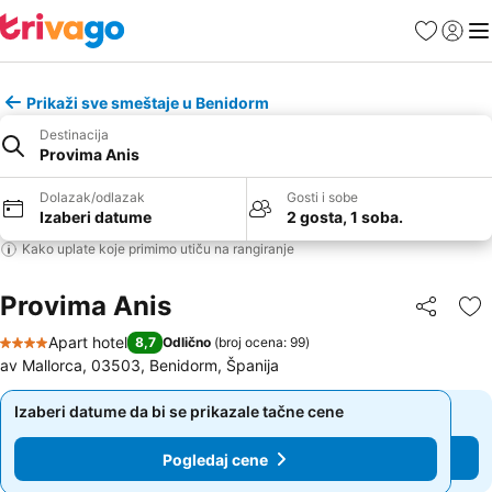
Favoriti
Prijavi
Men
Prikaži sve smeštaje u Benidorm
Destinacija
Provima Anis
Dolazak/odlazak
Gosti i sobe
Izaberi datume
2 gosta, 1 soba.
Kako uplate koje primimo utiču na rangiranje
Provima Anis
Deli
Do
Apart hotel
8,7
Odlično
(
broj ocena: 99
)
4 Zvezdice
av Mallorca, 03503, Benidorm, Španija
Izaberi datume da bi se prikazale tačne cene
Izaberi datume da bi se prikazale tačne cene
Pogledaj cene
Pogledaj cene