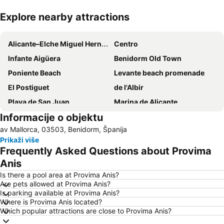
Explore nearby attractions
Proširi mapu
Alicante–Elche Miguel Hernández Airport
Centro
Infante Aigüera
Benidorm Old Town
Poniente Beach
Levante beach promenade
El Postiguet
de l'Albir
Playa de San Juan
Marina de Alicante
Informacije o objektu
Ciutat
San Antón
av Mallorca, 03503, Benidorm, Španija
San Blas-Santo Domingo
Playa del Levante
Prikaži više
Platja de La Cala de Finestrat
Altea beach
Frequently Asked Questions about Provima
Playa de San Juan
Ciudad Jardín
Anis
Carolinas Altas
Casco Antiguo-Santa Cruz
Is there a pool area at Provima Anis?
Are pets allowed at Provima Anis?
Puerto de Alicante
del Saladar - Urbanova
Is parking available at Provima Anis?
Where is Provima Anis located?
Which popular attractions are close to Provima Anis?