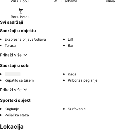
WiFi u lobiju
WiFi u sobama
Klima
Bar u hotelu
Svi sadržaji
Sadržaji u objektu
Ekspresna prijava/odjava
Lift
Terasa
Bar
Prikaži više
Sadržaji u sobi
Kada
Kupatilo sa tušem
Pribor za peglanje
Prikaži više
Sportski objekti
Kuglanje
Surfovanje
Pešačka staza
Lokacija