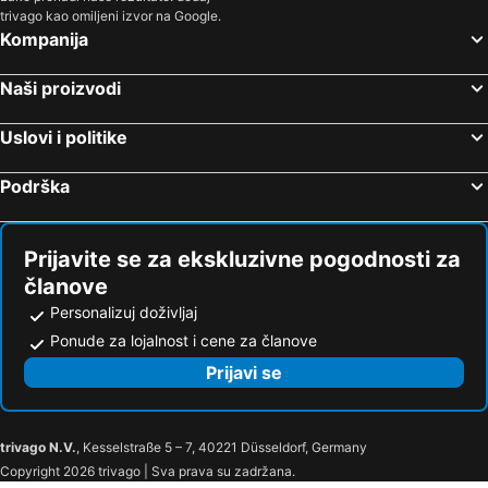
trivago kao omiljeni izvor na Google.
Kompanija
Naši proizvodi
Uslovi i politike
Podrška
Prijavite se za ekskluzivne pogodnosti za
članove
Personalizuj doživljaj
Ponude za lojalnost i cene za članove
Prijavi se
trivago N.V.
, Kesselstraße 5 – 7, 40221 Düsseldorf, Germany
Copyright 2026 trivago | Sva prava su zadržana.