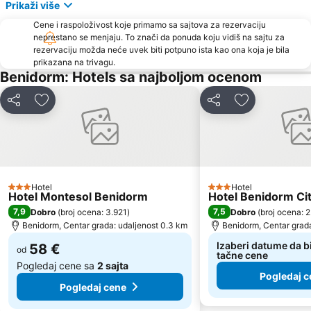
Prikaži više
Cene i raspoloživost koje primamo sa sajtova za rezervaciju
neprestano se menjaju. To znači da ponuda koju vidiš na sajtu za
rezervaciju možda neće uvek biti potpuno ista kao ona koja je bila
prikazana na trivagu.
Benidorm: Hotels sa najboljom ocenom
Deli
Dodati u favorite
Deli
Dodati u favo
Hotel
Hotel
3 Zvezdice
3 Zvezdice
Hotel Montesol Benidorm
Hotel Benidorm Ci
7,9
7,5
Dobro
(
broj ocena: 3.921
)
Dobro
(
broj ocena: 
Benidorm, Centar grada: udaljenost 0.3 km
Benidorm, Centar grada
Izaberi datume da bi
58 €
od
tačne cene
Pogledaj cene sa
2 sajta
Pogledaj c
Pogledaj cene