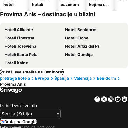
hoteli
hoteli
bazenom
kojima su
dozvoljeni
Provima Anis – destinacije u blizini
kućni
ljubimci
Hoteli Alikante
Hoteli Benidorm
Hoteli Finestrat
Hoteli Elche
Hoteli Torevieha
Hoteli Alfaz del Pi
Hoteli Santa Pola
Hoteli Gandija
Hoteli Kalpe
Prikaži sve smeštaje u Benidorm
pretraga hotela
Evropa
Španija
Valencija
Benidorm
Provima Anis
Facebook
Twitter
Insta
Yo
Izaberi svoju zemlju
Dodaj na Google
Lako pronađi naše rezultate: dodaj