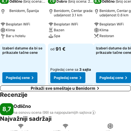
8,7
7,9
8,5
Odlično
(
broj ocena: 99
)
Dobro
(
broj ocena: 23.875
)
Odlično
(
broj oce
Benidorm, Španija
Benidorm, Centar grada:
Benidorm, Centar g
udaljenost 3.1 km
udaljenost 0.6 km
Besplatan WiFi
Besplatan WiFi
Besplatan WiFi
Klima
Bazen
Klima
Bar u hotelu
Spa
Restoran
Pogledaj cene
Pogledaj cene
Pogledaj cene
Izaberi datume da bi se
91 €
Izaberi datume da bi
od
prikazale tačne cene
prikazale tačne cen
Pogledaj cene sa
3 sajta
Pogledaj cene
Pogledaj cene
Pogledaj cene
Prikaži sve smeštaje u Benidorm
Recenzije
Odlično
8,7
na osnovu ocena (99) sa najpopularnijih
sajtova
Najvažniji sadržaji