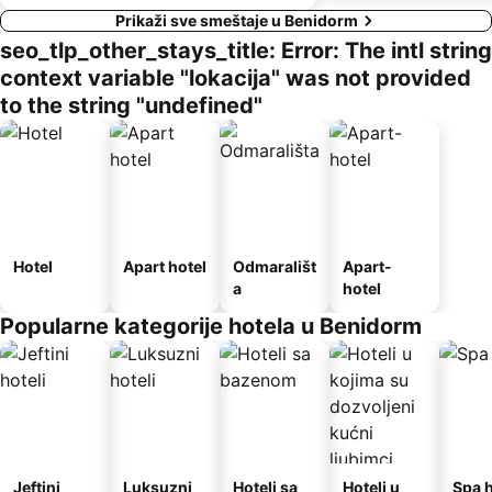
Prikaži sve smeštaje u Benidorm
seo_tlp_other_stays_title: Error: The intl string
context variable "lokacija" was not provided
to the string "undefined"
Hotel
Apart hotel
Odmarališt
Apart-
a
hotel
Popularne kategorije hotela u Benidorm
Jeftini
Luksuzni
Hoteli sa
Hoteli u
Spa h