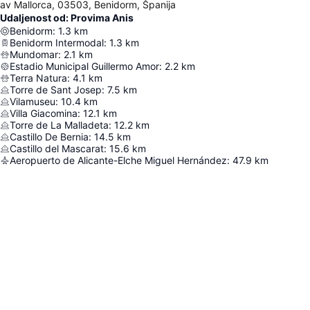
av Mallorca, 03503, Benidorm, Španija
Udaljenost od: Provima Anis
Benidorm
:
1.3
km
Benidorm Intermodal
:
1.3
km
Mundomar
:
2.1
km
Estadio Municipal Guillermo Amor
:
2.2
km
Terra Natura
:
4.1
km
Torre de Sant Josep
:
7.5
km
Vilamuseu
:
10.4
km
Villa Giacomina
:
12.1
km
Torre de La Malladeta
:
12.2
km
Castillo De Bernia
:
14.5
km
Castillo del Mascarat
:
15.6
km
Aeropuerto de Alicante-Elche Miguel Hernández
:
47.9
km