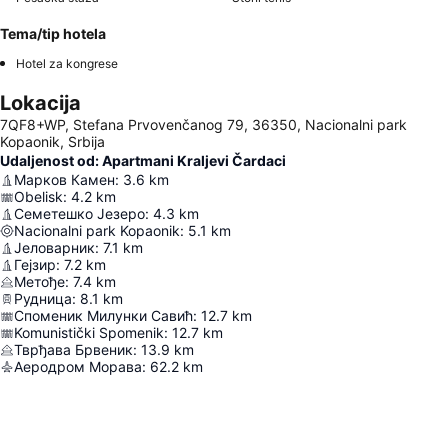
Tema/tip hotela
Hotel za kongrese
Lokacija
7QF8+WP, Stefana Prvovenčanog 79, 36350, Nacionalni park
Kopaonik, Srbija
Udaljenost od: Apartmani Kraljevi Čardaci
Марков Камен
:
3.6
km
Obelisk
:
4.2
km
Семетешко Језеро
:
4.3
km
Nacionalni park Kopaonik
:
5.1
km
Јеловарник
:
7.1
km
Гејзир
:
7.2
km
Метође
:
7.4
km
Рудница
:
8.1
km
Споменик Милунки Савић
:
12.7
km
Komunistički Spomenik
:
12.7
km
Тврђава Брвеник
:
13.9
km
Аеродром Морава
:
62.2
km