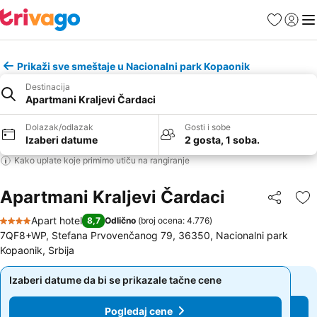
Favoriti
Prijavi
Men
Prikaži sve smeštaje u Nacionalni park Kopaonik
Destinacija
Apartmani Kraljevi Čardaci
Dolazak/odlazak
Gosti i sobe
Izaberi datume
2 gosta, 1 soba.
Kako uplate koje primimo utiču na rangiranje
Apartmani Kraljevi Čardaci
Deli
Do
Apart hotel
8,7
Odlično
(
broj ocena: 4.776
)
4 Zvezdice
7QF8+WP, Stefana Prvovenčanog 79, 36350, Nacionalni park
Kopaonik, Srbija
Izaberi datume da bi se prikazale tačne cene
Izaberi datume da bi se prikazale tačne cene
Pogledaj cene
Pogledaj cene