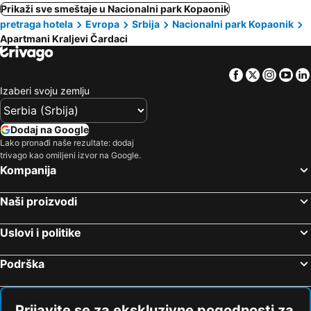
Prikaži sve smeštaje u Nacionalni park Kopaonik
pretraga hotela
Evropa
Srbija
Nacionalni park Kopaonik
Apartmani Kraljevi Čardaci
Facebook
Twitter
Insta
Yo
Izaberi svoju zemlju
Dodaj na Google
Lako pronađi naše rezultate: dodaj
trivago kao omiljeni izvor na Google.
Kompanija
Naši proizvodi
Uslovi i politike
Podrška
Prijavite se za ekskluzivne pogodnosti za