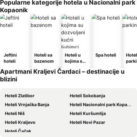
Popularne kategorije hotela u Nacionalni park
Kopaonik
Jeftini
Hoteli sa
Hoteli u
Spa hoteli
Hotel
hoteli
bazenom
kojima su
park
dozvoljeni
Apartmani Kraljevi Čardaci – destinacije u
kućni
blizini
ljubimci
Hoteli Zlatibor
Hoteli Sokobanja
Hoteli Vrnjačka Banja
Hoteli Nacionalni park Kopaonik
Hoteli Niš
Hoteli Kuršumlija
Hoteli Kraljevo
Hoteli Novi Pazar
Hoteli Čačak