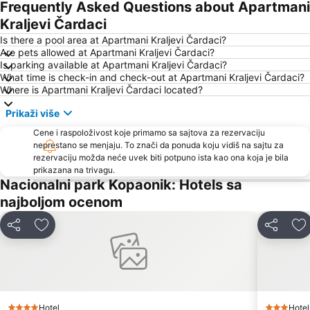
Frequently Asked Questions about Apartmani
Kraljevi Čardaci
Is there a pool area at Apartmani Kraljevi Čardaci?
Are pets allowed at Apartmani Kraljevi Čardaci?
Is parking available at Apartmani Kraljevi Čardaci?
What time is check-in and check-out at Apartmani Kraljevi Čardaci?
Where is Apartmani Kraljevi Čardaci located?
Prikaži više
Cene i raspoloživost koje primamo sa sajtova za rezervaciju
neprestano se menjaju. To znači da ponuda koju vidiš na sajtu za
rezervaciju možda neće uvek biti potpuno ista kao ona koja je bila
prikazana na trivagu.
Nacionalni park Kopaonik: Hotels sa
najboljom ocenom
Deli
Dodati u favorite
Deli
Do
Hotel
Hotel