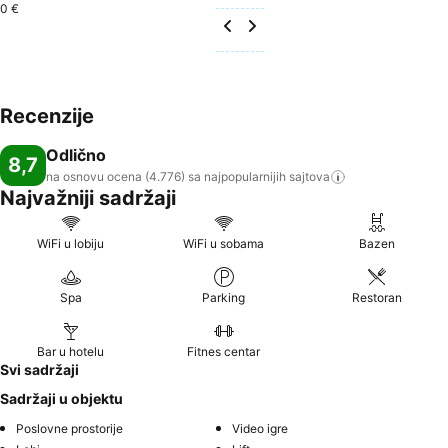
0 €
Recenzije
Odlično
8,7
na osnovu ocena (4.776) sa najpopularnijih
sajtova
Najvažniji sadržaji
WiFi u lobiju
WiFi u sobama
Bazen
Spa
Parking
Restoran
Bar u hotelu
Fitnes centar
Svi sadržaji
Sadržaji u objektu
Poslovne prostorije
Video igre