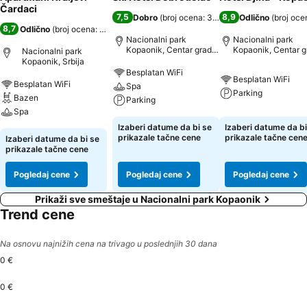
Čardaci
7,5
8,9
Dobro
(
broj ocena: 344
)
Odlično
(
broj oce
8,7
Odlično
(
broj ocena: 4.776
)
Nacionalni park
Nacionalni park
Kopaonik, Centar grada:
Kopaonik, Centar g
Nacionalni park
udaljenost 6.7 km
udaljenost 5.4 km
Kopaonik, Srbija
Besplatan WiFi
Besplatan WiFi
Besplatan WiFi
Spa
Parking
Bazen
Parking
Spa
Izaberi datume da bi se
Izaberi datume da bi
prikazale tačne cene
prikazale tačne cen
Izaberi datume da bi se
prikazale tačne cene
Pogledaj cene
Pogledaj cene
Pogledaj cene
Prikaži sve smeštaje u Nacionalni park Kopaonik
Trend cene
Na osnovu najnižih cena na trivago u poslednjih 30 dana
0 €
0 €