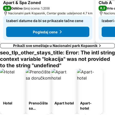
4 Zvezdice
3 Zvezdi
Apart & Spa Zoned
Club A
8,8
8,2
Odlično
(
broj ocena: 1.209
)
Vrlo 
Nacionalni park Kopaonik, Centar grada: udaljenost 4.7 km
Naciona
Izaberi datume da bi se prikazale tačne cene
Izaberi
Pogledaj cene
Prikaži sve smeštaje u Nacionalni park Kopaonik
seo_tlp_other_stays_title: Error: The intl string
context variable "lokacija" was not provided
to the string "undefined"
Hotel
Prenoćište
Apart hotel
Apart-
sa
hotel
doručkom