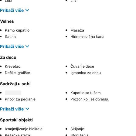
Lobi
Lift
Prikaži više
Velnes
Parno kupatilo
Masaža
Sauna
Hidromasažna kada
Prikaži više
Za decu
Krevetac
Čuvanje dece
Dečije igralište
Igraonica za decu
Sadržaji u sobi
Kupatilo sa tušem
Pribor za peglanje
Prozori koji se otvaraju
Prikaži više
Sportski objekti
Iznajmljivanje bicikala
Skijanje
Pešačka staza
Stoni tenis