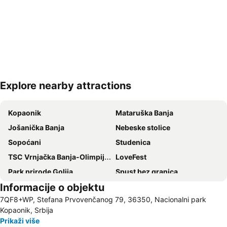
Explore nearby attractions
Proširi mapu
Kopaonik
Mataruška Banja
Jošanička Banja
Nebeske stolice
Sopoćani
Studenica
TSC Vrnjačka Banja-Olimpijski bazen
LoveFest
Park prirode Golija
Spust bez granica
Informacije o objektu
Snežnik
Gočko
7QF8+WP, Stefana Prvovenčanog 79, 36350, Nacionalni park
Jelovarnik
Kopaonik, Srbija
Prikaži više