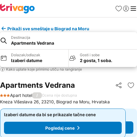
Favoriti
Prijavi
Men
Prikaži sve smeštaje u Biograd na Moru
Destinacija
Apartments Vedrana
Dolazak/odlazak
Gosti i sobe
Izaberi datume
2 gosta, 1 soba.
Kako uplate koje primimo utiču na rangiranje
Apartments Vedrana
Deli
Do
Apart hotel
/
Ocena nije dostupna
3 Zvezdice
Kneza Višeslava 26, 23210, Biograd na Moru, Hrvatska
Izaberi datume da bi se prikazale tačne cene
Izaberi datume da bi se prikazale tačne cene
Pogledaj cene
Pogledaj cene