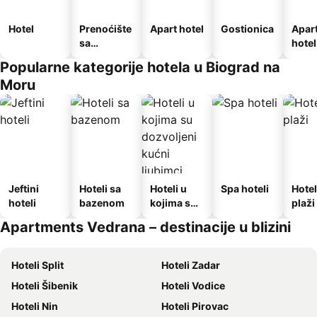
Hotel
Prenoćište
Apart hotel
Gostionica
Apar
sa
hotel
doručkom
Popularne kategorije hotela u Biograd na
Moru
Jeftini
Hoteli sa
Hoteli u
Spa hoteli
Hotel
hoteli
bazenom
kojima su
plaži
dozvoljeni
Apartments Vedrana – destinacije u blizini
kućni
ljubimci
Hoteli Split
Hoteli Zadar
Hoteli Šibenik
Hoteli Vodice
Hoteli Nin
Hoteli Pirovac