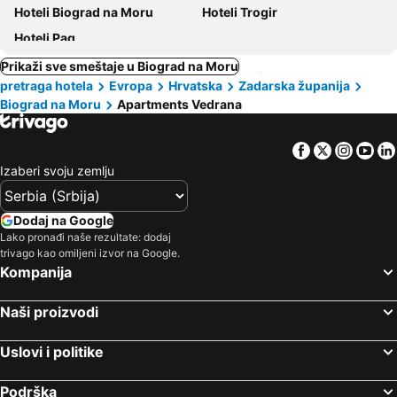
Hoteli Biograd na Moru
Hoteli Trogir
Hoteli Pag
Prikaži sve smeštaje u Biograd na Moru
pretraga hotela
Evropa
Hrvatska
Zadarska županija
Biograd na Moru
Apartments Vedrana
Facebook
Twitter
Insta
Yo
Izaberi svoju zemlju
Dodaj na Google
Lako pronađi naše rezultate: dodaj
trivago kao omiljeni izvor na Google.
Kompanija
Naši proizvodi
Uslovi i politike
Podrška