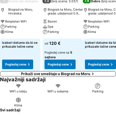
/
7,3
7,9
Ocena nije dostupna
(
broj ocena: 3.057
)
Dobro
(
broj ocen
Biograd na Moru,
Biograd na Moru, Centar
Biograd na Moru, C
Hrvatska
grada: udaljenost 0.9
grada: udaljenost 0
km
km
Besplatan WiFi
Bazen
Besplatan WiFi
Parking
Spa
Parking
Klima
Parking
Klima
Pogledaj cene
Pogledaj cene
Pogledaj cene
Izaberi datume da bi se
120 €
Izaberi datume da bi
od
prikazale tačne cene
prikazale tačne cen
Pogledaj cene sa
5
sajtova
Pogledaj cene
Pogledaj cene
Pogledaj cene
Prikaži sve smeštaje u Biograd na Moru
Najvažniji sadržaji
WiFi u lobiju
WiFi u sobama
Parking
Klima
Svi sadržaji