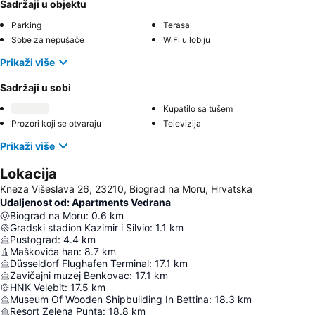
Sadržaji u objektu
Parking
Terasa
Sobe za nepušače
WiFi u lobiju
Prikaži više
Sadržaji u sobi
Kupatilo sa tušem
Prozori koji se otvaraju
Televizija
Prikaži više
Lokacija
Kneza Višeslava 26, 23210, Biograd na Moru, Hrvatska
Udaljenost od: Apartments Vedrana
Biograd na Moru
:
0.6
km
Gradski stadion Kazimir i Silvio
:
1.1
km
Pustograd
:
4.4
km
Maškovića han
:
8.7
km
Düsseldorf Flughafen Terminal
:
17.1
km
Zavičajni muzej Benkovac
:
17.1
km
HNK Velebit
:
17.5
km
Museum Of Wooden Shipbuilding In Bettina
:
18.3
km
Resort Zelena Punta
:
18.8
km