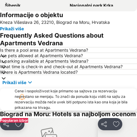
Šibenik
Nacionalni park Krka
Informacije o objektu
Avtobusni kolodvor Zadar - Liburnija
Borik
Kneza Višeslava 26, 23210, Biograd na Moru, Hrvatska
Stari grad
Banj
Prikaži više
Obala kralja Petra Krešimira IV
Dražica Biograd na Moru
Frequently Asked Questions about
Croatia
Slanica
Apartments Vedrana
Is there a pool area at Apartments Vedrana?
Are pets allowed at Apartments Vedrana?
Is parking available at Apartments Vedrana?
What time is check-in and check-out at Apartments Vedrana?
Where is Apartments Vedrana located?
Prikaži više
Cene i raspoloživost koje primamo sa sajtova za rezervaciju
neprestano se menjaju. To znači da ponuda koju vidiš na sajtu za
rezervaciju možda neće uvek biti potpuno ista kao ona koja je bila
prikazana na trivagu.
Biograd na Moru: Hotels sa najboljom ocenom
Popularan izbor
Deli
Dodati u favorite
Deli
Dodati u 