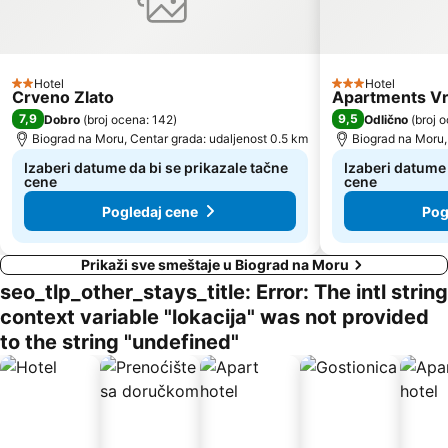
Hotel
Hotel
2 Zvezdice
3 Zvezdice
Crveno Zlato
Apartments V
7,9
9,5
Dobro
(
broj ocena: 142
)
Odlično
(
broj 
Biograd na Moru, Centar grada: udaljenost 0.5 km
Biograd na Moru,
Izaberi datume da bi se prikazale tačne
Izaberi datume 
cene
cene
Pogledaj cene
Pog
Prikaži sve smeštaje u Biograd na Moru
seo_tlp_other_stays_title: Error: The intl string
context variable "lokacija" was not provided
to the string "undefined"