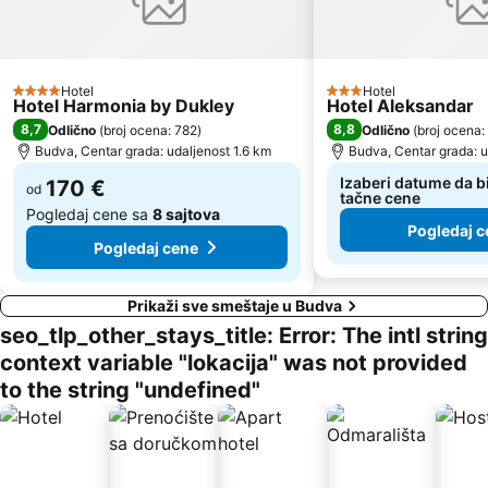
Ćorovića
Sveti Toma
Plaža Mogren
Maljevik
Plaza
Praznik Mimoze
Hotel
Hotel
4 Zvezdice
Žalo
Kalardovo
3 Zvezdice
Hotel Harmonia by Dukley
Hotel Aleksandar
8,7
8,8
Odlično
(
broj ocena: 782
)
Odlično
(
broj ocena:
Almara Beach
Aerodrom Podgorica
Budva, Centar grada: udaljenost 1.6 km
Budva, Centar grada: u
Stari Bar
Luka Bar
Izaberi datume da bi
170 €
od
tačne cene
Pogledaj cene sa
8 sajtova
Pogledaj c
Pogledaj cene
Prikaži sve smeštaje u Budva
seo_tlp_other_stays_title: Error: The intl string
context variable "lokacija" was not provided
to the string "undefined"