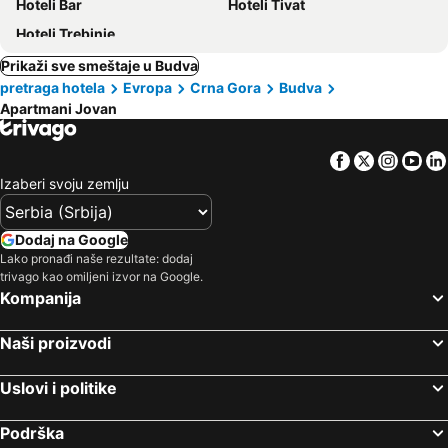
Hoteli Bar
Hoteli Tivat
Hoteli Trebinje
Prikaži sve smeštaje u Budva
pretraga hotela
Evropa
Crna Gora
Budva
Apartmani Jovan
Facebook
Twitter
Insta
Yo
Izaberi svoju zemlju
Dodaj na Google
Lako pronađi naše rezultate: dodaj
trivago kao omiljeni izvor na Google.
Kompanija
Naši proizvodi
Uslovi i politike
Podrška