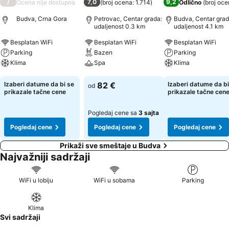
/
7,0
9,2
Ocena nije dostupna
(
broj ocena: 1.714
)
Odlično
(
broj oce
Budva, Crna Gora
Petrovac, Centar grada:
Budva, Centar grad
udaljenost 0.3 km
udaljenost 4.1 km
Besplatan WiFi
Besplatan WiFi
Besplatan WiFi
Parking
Bazen
Parking
Klima
Spa
Klima
Pogledaj cene
Pogledaj cene
Pogledaj cene
Izaberi datume da bi se
82 €
Izaberi datume da bi
od
prikazale tačne cene
prikazale tačne cen
Pogledaj cene sa
3 sajta
Pogledaj cene
Pogledaj cene
Pogledaj cene
Prikaži sve smeštaje u Budva
Najvažniji sadržaji
WiFi u lobiju
WiFi u sobama
Parking
Klima
Svi sadržaji