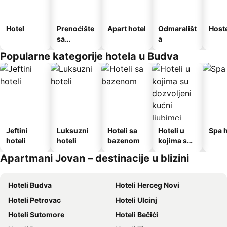
Hotel
Prenoćište
Apart hotel
Odmarališt
Host
sa
a
doručkom
Popularne kategorije hotela u Budva
Jeftini
Luksuzni
Hoteli sa
Hoteli u
Spa h
hoteli
hoteli
bazenom
kojima su
dozvoljeni
Apartmani Jovan – destinacije u blizini
kućni
ljubimci
Hoteli Budva
Hoteli Herceg Novi
Hoteli Petrovac
Hoteli Ulcinj
Hoteli Sutomore
Hoteli Bečići