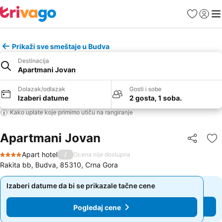
Favoriti
Prijavi
Men
Prikaži sve smeštaje u Budva
Destinacija
Apartmani Jovan
Dolazak/odlazak
Gosti i sobe
Izaberi datume
2 gosta, 1 soba.
Kako uplate koje primimo utiču na rangiranje
Apartmani Jovan
Deli
Do
Apart hotel
/
Ocena nije dostupna
4 Zvezdice
Rakita bb, Budva, 85310, Crna Gora
Izaberi datume da bi se prikazale tačne cene
Izaberi datume da bi se prikazale tačne cene
Pogledaj cene
Pogledaj cene