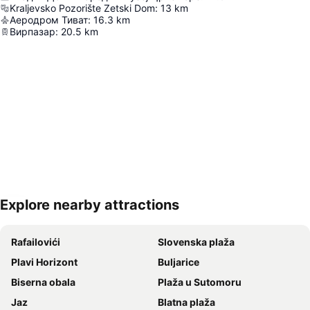
Kraljevsko Pozorište Zetski Dom
:
13
km
Аеродром Тиват
:
16.3
km
Вирпазар
:
20.5
km
Explore nearby attractions
Proširi mapu
Rafailovići
Slovenska plaža
Plavi Horizont
Buljarice
Biserna obala
Plaža u Sutomoru
Jaz
Blatna plaža