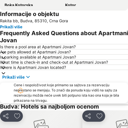
Boka Kotorska
Kotor
Informacije o objektu
Bečićka plaža
Šetalište Pet Danica
Rakita bb, Budva, 85310, Crna Gora
Seljanovo
Lučice
Prikaži više
Kraljičina plaža
Stari grad Budva
Frequently Asked Questions about Apartmani
Pržno
Utjeha
Jovan
Porto Montenegro
Žanjice
Is there a pool area at Apartmani Jovan?
Are pets allowed at Apartmani Jovan?
Buljarica
Gradska plaža
Is parking available at Apartmani Jovan?
What time is check-in and check-out at Apartmani Jovan?
Ostrvo cveća
Tivat
Where is Apartmani Jovan located?
Crvena plaža
Waikiki
Prikaži više
Stari grad Herceg Novi
Plaža kod tunela
Cene i raspoloživost koje primamo sa sajtova za rezervaciju
Uvala Valdanos
Kamenovo
neprestano se menjaju. To znači da ponuda koju vidiš na sajtu za
rezervaciju možda neće uvek biti potpuno ista kao ona koja je bila
Kraljičina plaža
Izletište Rose
prikazana na trivagu.
Veliki Pijesak
Petrovacka Obala
Budva: Hotels sa najboljom ocenom
Plaža Miločer
Yachting Club 32
Deli
Dodati u favorite
Deli
Dodati u favo
Drobni pijesak
Lepetane